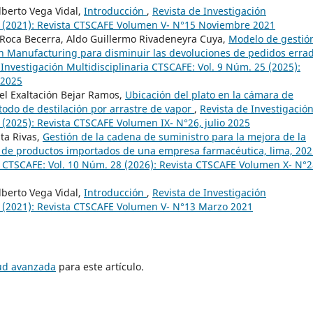
lberto Vega Vidal,
Introducción
,
Revista de Investigación
15 (2021): Revista CTSCAFE Volumen V- N°15 Noviembre 2021
 Roca Becerra, Aldo Guillermo Rivadeneyra Cuya,
Modelo de gestió
an Manufacturing para disminuir las devoluciones de pedidos erra
 Investigación Multidisciplinaria CTSCAFE: Vol. 9 Núm. 25 (2025):
 2025
el Exaltación Bejar Ramos,
Ubicación del plato en la cámara de
todo de destilación por arrastre de vapor
,
Revista de Investigació
 (2025): Revista CTSCAFE Volumen IX- N°26, julio 2025
sta Rivas,
Gestión de la cadena de suministro para la mejora de la
ón de productos importados de una empresa farmacéutica, lima, 20
ia CTSCAFE: Vol. 10 Núm. 28 (2026): Revista CTSCAFE Volumen X- N°
lberto Vega Vidal,
Introducción
,
Revista de Investigación
3 (2021): Revista CTSCAFE Volumen V- N°13 Marzo 2021
tud avanzada
para este artículo.