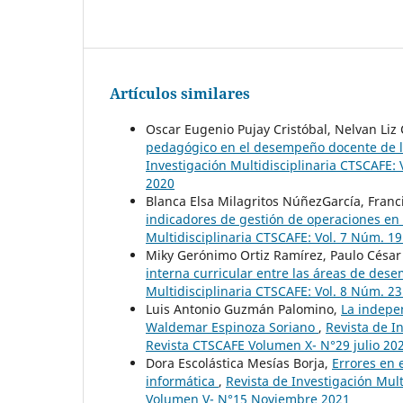
Artículos similares
Oscar Eugenio Pujay Cristóbal, Nelvan Liz 
pedagógico en el desempeño docente de l
Investigación Multidisciplinaria CTSCAFE:
2020
Blanca Elsa Milagritos NúñezGarcía, Franc
indicadores de gestión de operaciones e
Multidisciplinaria CTSCAFE: Vol. 7 Núm. 1
Miky Gerónimo Ortiz Ramírez, Paulo César
interna curricular entre las áreas de des
Multidisciplinaria CTSCAFE: Vol. 8 Núm. 23
Luis Antonio Guzmán Palomino,
La indepen
Waldemar Espinoza Soriano
,
Revista de I
Revista CTSCAFE Volumen X- N°29 julio 20
Dora Escolástica Mesías Borja,
Errores en 
informática
,
Revista de Investigación Mult
Volumen V- N°15 Noviembre 2021