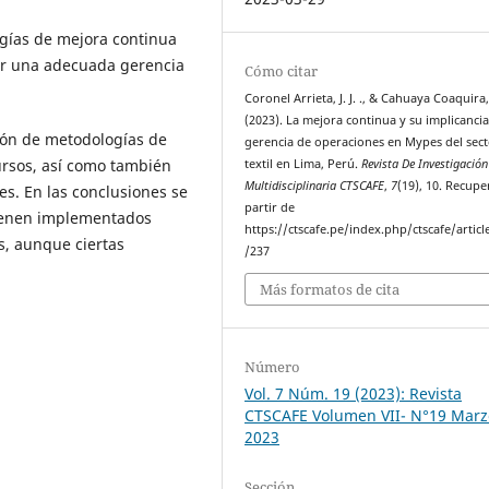
gías de mejora continua
ar una adecuada gerencia
Cómo citar
Coronel Arrieta, J. J. ., & Cahuaya Coaquira, J
(2023). La mejora continua y su implicancia
ción de metodologías de
gerencia de operaciones en Mypes del sec
ursos, así como también
textil en Lima, Perú.
Revista De Investigación
Multidisciplinaria CTSCAFE
,
7
(19), 10. Recup
es. En las conclusiones se
partir de
ienen implementados
https://ctscafe.pe/index.php/ctscafe/articl
, aunque ciertas
/237
Más formatos de cita
Número
Vol. 7 Núm. 19 (2023): Revista
CTSCAFE Volumen VII- N°19 Marz
2023
Sección