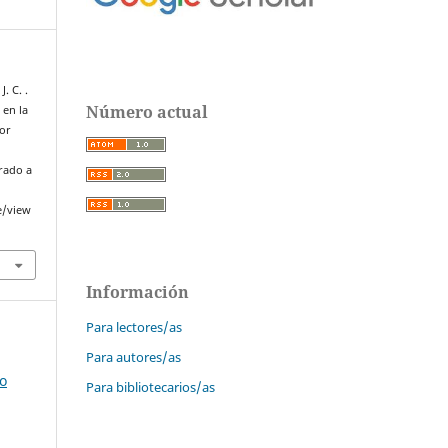
. C. .
Número actual
 en la
tor
erado a
e/view
Información
Para lectores/as
Para autores/as
o
Para bibliotecarios/as