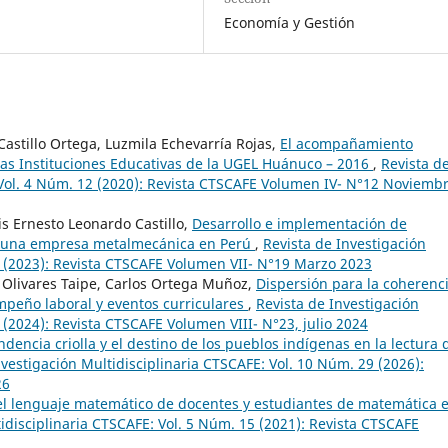
Economía y Gestión
Castillo Ortega, Luzmila Echevarría Rojas,
El acompañamiento
as Instituciones Educativas de la UGEL Huánuco – 2016
,
Revista d
 Vol. 4 Núm. 12 (2020): Revista CTSCAFE Volumen IV- N°12 Noviemb
is Ernesto Leonardo Castillo,
Desarrollo e implementación de
n una empresa metalmecánica en Perú
,
Revista de Investigación
9 (2023): Revista CTSCAFE Volumen VII- N°19 Marzo 2023
 Olivares Taipe, Carlos Ortega Muñoz,
Dispersión para la coherenc
empeño laboral y eventos curriculares
,
Revista de Investigación
 (2024): Revista CTSCAFE Volumen VIII- N°23, julio 2024
dencia criolla y el destino de los pueblos indígenas en la lectura 
nvestigación Multidisciplinaria CTSCAFE: Vol. 10 Núm. 29 (2026):
26
el lenguaje matemático de docentes y estudiantes de matemática 
idisciplinaria CTSCAFE: Vol. 5 Núm. 15 (2021): Revista CTSCAFE