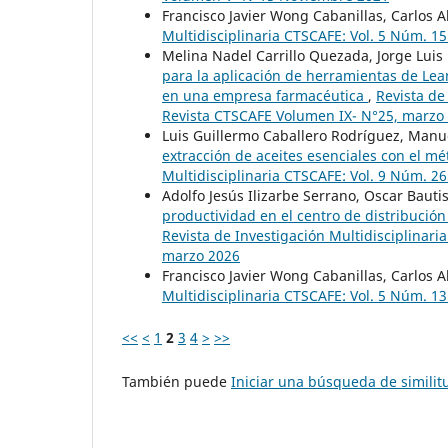
Francisco Javier Wong Cabanillas, Carlos A
Multidisciplinaria CTSCAFE: Vol. 5 Núm. 
Melina Nadel Carrillo Quezada, Jorge Luis
para la aplicación de herramientas de Le
en una empresa farmacéutica
,
Revista de
Revista CTSCAFE Volumen IX- N°25, marzo
Luis Guillermo Caballero Rodríguez, Manu
extracción de aceites esenciales con el mé
Multidisciplinaria CTSCAFE: Vol. 9 Núm. 26
Adolfo Jesús Ilizarbe Serrano, Oscar Bauti
productividad en el centro de distribuci
Revista de Investigación Multidisciplinar
marzo 2026
Francisco Javier Wong Cabanillas, Carlos A
Multidisciplinaria CTSCAFE: Vol. 5 Núm. 1
<<
<
1
2
3
4
>
>>
También puede
Iniciar una búsqueda de simili