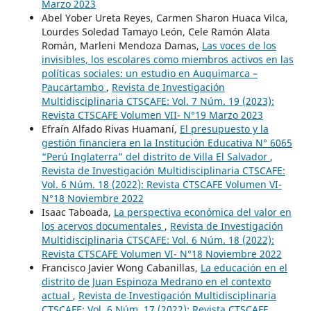
Marzo 2023
Abel Yober Ureta Reyes, Carmen Sharon Huaca Vilca,
Lourdes Soledad Tamayo León, Cele Ramón Alata
Román, Marleni Mendoza Damas,
Las voces de los
invisibles, los escolares como miembros activos en las
políticas sociales: un estudio en Auquimarca –
Paucartambo
,
Revista de Investigación
Multidisciplinaria CTSCAFE: Vol. 7 Núm. 19 (2023):
Revista CTSCAFE Volumen VII- N°19 Marzo 2023
Efraín Alfado Rivas Huamaní,
El presupuesto y la
gestión financiera en la Institución Educativa N° 6065
“Perú Inglaterra” del distrito de Villa El Salvador
,
Revista de Investigación Multidisciplinaria CTSCAFE:
Vol. 6 Núm. 18 (2022): Revista CTSCAFE Volumen VI-
N°18 Noviembre 2022
Isaac Taboada,
La perspectiva económica del valor en
los acervos documentales
,
Revista de Investigación
Multidisciplinaria CTSCAFE: Vol. 6 Núm. 18 (2022):
Revista CTSCAFE Volumen VI- N°18 Noviembre 2022
Francisco Javier Wong Cabanillas,
La educación en el
distrito de Juan Espinoza Medrano en el contexto
actual
,
Revista de Investigación Multidisciplinaria
CTSCAFE: Vol. 6 Núm. 17 (2022): Revista CTSCAFE