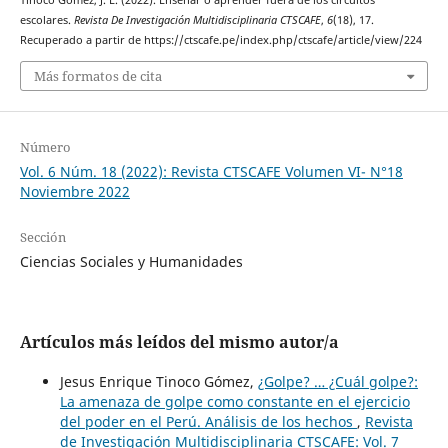
Tinoco Gómez, J. E. (2022). Enseñar o aprender fuera de los circuitos
escolares.
Revista De Investigación Multidisciplinaria CTSCAFE
,
6
(18), 17.
Recuperado a partir de https://ctscafe.pe/index.php/ctscafe/article/view/224
Más formatos de cita
Número
Vol. 6 Núm. 18 (2022): Revista CTSCAFE Volumen VI- N°18
Noviembre 2022
Sección
Ciencias Sociales y Humanidades
Artículos más leídos del mismo autor/a
Jesus Enrique Tinoco Gómez,
¿Golpe? … ¿Cuál golpe?:
La amenaza de golpe como constante en el ejercicio
del poder en el Perú. Análisis de los hechos
,
Revista
de Investigación Multidisciplinaria CTSCAFE: Vol. 7