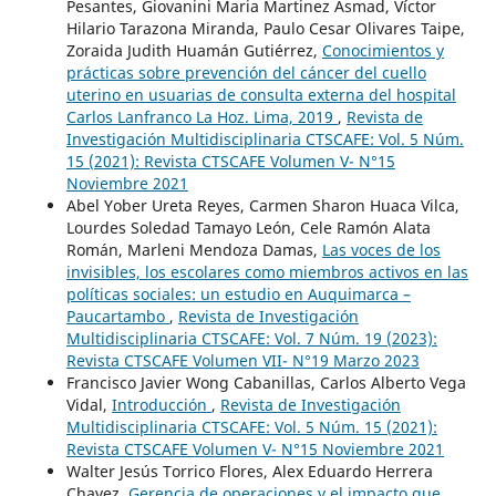
Pesantes, Giovanini Maria Martinez Asmad, Víctor
Hilario Tarazona Miranda, Paulo Cesar Olivares Taipe,
Zoraida Judith Huamán Gutiérrez,
Conocimientos y
prácticas sobre prevención del cáncer del cuello
uterino en usuarias de consulta externa del hospital
Carlos Lanfranco La Hoz. Lima, 2019
,
Revista de
Investigación Multidisciplinaria CTSCAFE: Vol. 5 Núm.
15 (2021): Revista CTSCAFE Volumen V- N°15
Noviembre 2021
Abel Yober Ureta Reyes, Carmen Sharon Huaca Vilca,
Lourdes Soledad Tamayo León, Cele Ramón Alata
Román, Marleni Mendoza Damas,
Las voces de los
invisibles, los escolares como miembros activos en las
políticas sociales: un estudio en Auquimarca –
Paucartambo
,
Revista de Investigación
Multidisciplinaria CTSCAFE: Vol. 7 Núm. 19 (2023):
Revista CTSCAFE Volumen VII- N°19 Marzo 2023
Francisco Javier Wong Cabanillas, Carlos Alberto Vega
Vidal,
Introducción
,
Revista de Investigación
Multidisciplinaria CTSCAFE: Vol. 5 Núm. 15 (2021):
Revista CTSCAFE Volumen V- N°15 Noviembre 2021
Walter Jesús Torrico Flores, Alex Eduardo Herrera
Chavez,
Gerencia de operaciones y el impacto que