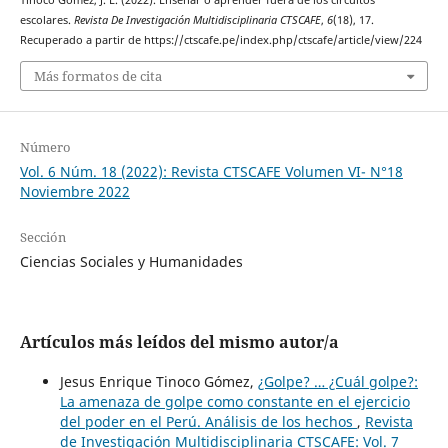
Tinoco Gómez, J. E. (2022). Enseñar o aprender fuera de los circuitos
escolares.
Revista De Investigación Multidisciplinaria CTSCAFE
,
6
(18), 17.
Recuperado a partir de https://ctscafe.pe/index.php/ctscafe/article/view/224
Más formatos de cita
Número
Vol. 6 Núm. 18 (2022): Revista CTSCAFE Volumen VI- N°18
Noviembre 2022
Sección
Ciencias Sociales y Humanidades
Artículos más leídos del mismo autor/a
Jesus Enrique Tinoco Gómez,
¿Golpe? … ¿Cuál golpe?:
La amenaza de golpe como constante en el ejercicio
del poder en el Perú. Análisis de los hechos
,
Revista
de Investigación Multidisciplinaria CTSCAFE: Vol. 7