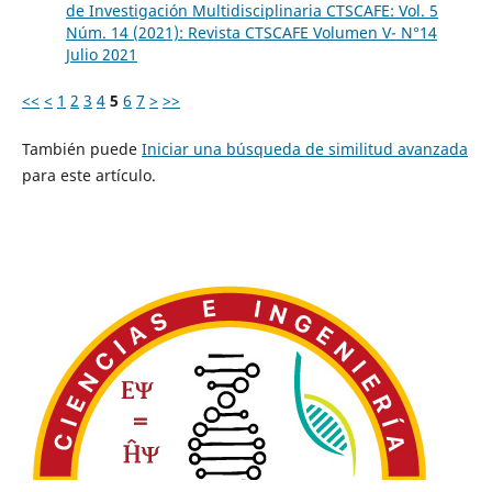
de Investigación Multidisciplinaria CTSCAFE: Vol. 5
Núm. 14 (2021): Revista CTSCAFE Volumen V- N°14
Julio 2021
<<
<
1
2
3
4
5
6
7
>
>>
También puede
Iniciar una búsqueda de similitud avanzada
para este artículo.