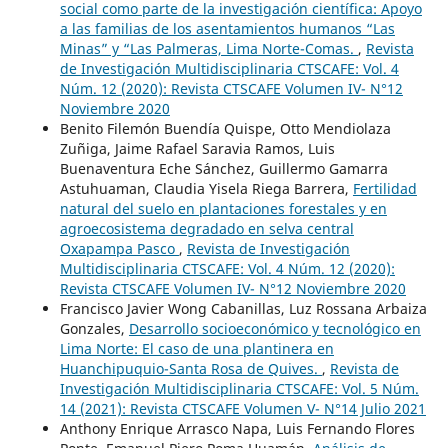
social como parte de la investigación científica: Apoyo
a las familias de los asentamientos humanos “Las
Minas” y “Las Palmeras, Lima Norte-Comas.
,
Revista
de Investigación Multidisciplinaria CTSCAFE: Vol. 4
Núm. 12 (2020): Revista CTSCAFE Volumen IV- N°12
Noviembre 2020
Benito Filemón Buendía Quispe, Otto Mendiolaza
Zuñiga, Jaime Rafael Saravia Ramos, Luis
Buenaventura Eche Sánchez, Guillermo Gamarra
Astuhuaman, Claudia Yisela Riega Barrera,
Fertilidad
natural del suelo en plantaciones forestales y en
agroecosistema degradado en selva central
Oxapampa Pasco
,
Revista de Investigación
Multidisciplinaria CTSCAFE: Vol. 4 Núm. 12 (2020):
Revista CTSCAFE Volumen IV- N°12 Noviembre 2020
Francisco Javier Wong Cabanillas, Luz Rossana Arbaiza
Gonzales,
Desarrollo socioeconómico y tecnológico en
Lima Norte: El caso de una plantinera en
Huanchipuquio-Santa Rosa de Quives.
,
Revista de
Investigación Multidisciplinaria CTSCAFE: Vol. 5 Núm.
14 (2021): Revista CTSCAFE Volumen V- N°14 Julio 2021
Anthony Enrique Arrasco Napa, Luis Fernando Flores