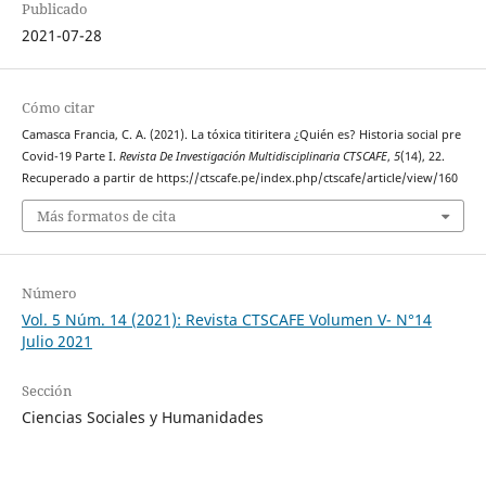
Publicado
2021-07-28
Cómo citar
Camasca Francia, C. A. (2021). La tóxica titiritera ¿Quién es? Historia social pre
Covid-19 Parte I.
Revista De Investigación Multidisciplinaria CTSCAFE
,
5
(14), 22.
Recuperado a partir de https://ctscafe.pe/index.php/ctscafe/article/view/160
Más formatos de cita
Número
Vol. 5 Núm. 14 (2021): Revista CTSCAFE Volumen V- N°14
Julio 2021
Sección
Ciencias Sociales y Humanidades