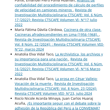
Ponte, Emanuel Piero Poma Huamán,
Análisis de
confiabilidad del procedimiento de cálculo de perfiles
de velocidad en camiones mineros
,
Revista de
Investigación Multidisciplinaria CTSCAFE: Vol. 6 Núm.
17 (2022): Revista CTSCAFE Volumen VI- N°17 Julio
2022
María Fátima Dávila Córdova,
Cocinera de otra clase.
Cocineras afrodescendientes en Lima (1956-1968).
,
Revista de Investigación Multidisciplinaria CTSCAFE:
Vol. 8 Núm. 22 (2024): : Revista CTSCAFE Volumen VIII-
N°22, marzo 2024
Anatolia Elva Vidal Taco,
La Archivística, los archivos y
su importancia para una nación
,
Revista de
Investigación Multidisciplinaria CTSCAFE: Vol. 6 Núm.
16 (2022): Revista CTSCAFE Volumen VI- N°16 Marzo
2022
Anatolia Elva Vidal Taco,
La prosa en César Vallejo:
Vocación de la muerte
,
Revista de Investigación
Multidisciplinaria CTSCAFE: Vol. 8 Núm. 23 (2024):
Revista CTSCAFE Volumen VIII- N°23, julio 2024
Rocío Nicole Acorda Minaya, Juan Carlos Huaraj
Acuña,
¿Es importante seguir con el debate sobre la
adhesión de la República del Perú a la CONVEMAR?