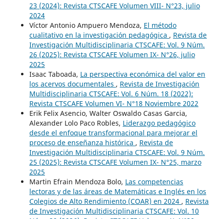
23 (2024): Revista CTSCAFE Volumen VIII- N°23, julio
2024
Víctor Antonio Ampuero Mendoza,
El método
cualitativo en la investigación pedagógica
,
Revista de
Investigación Multidisciplinaria CTSCAFE: Vol. 9 Núm.
26 (2025): Revista CTSCAFE Volumen IX- N°26, julio
2025
Isaac Taboada,
La perspectiva económica del valor en
los acervos documentales
,
Revista de Investigación
Multidisciplinaria CTSCAFE: Vol. 6 Núm. 18 (2022):
Revista CTSCAFE Volumen VI- N°18 Noviembre 2022
Erik Felix Asencio, Walter Oswaldo Casas Garcia,
Alexander Lolo Paco Robles,
Liderazgo pedagógico
desde el enfoque transformacional para mejorar el
proceso de enseñanza histórica
,
Revista de
Investigación Multidisciplinaria CTSCAFE: Vol. 9 Núm.
25 (2025): Revista CTSCAFE Volumen IX- N°25, marzo
2025
Martin Efrain Mendoza Bolo,
Las competencias
lectoras y de las áreas de Matemáticas e Inglés en los
Colegios de Alto Rendimiento (COAR) en 2024
,
Revista
de Investigación Multidisciplinaria CTSCAFE: Vol. 10