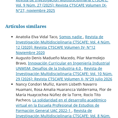
Vol. 9 Núm. 27 (2025): Revista CTSCAFE Volumen IX-
N°27, noviembre 2025
Artículos similares
Anatolia Elva Vidal Taco,
Somos nadie
,
Revista de
Investigación Multidisciplinaria CTSCAFE: Vol. 4 Núm.
12 (2020): Revista CTSCAFE Volumen IV- N°12
Noviembre 2020
Augusto Denis Madueño Macedo, Pilar Marmolejo
Bravo,
Innovación Curricular en Ingeniería Industrial
UNMSM: Desafíos de la Industria 4.0
,
Revista de
Investigación Multidisciplinaria CTSCAFE: Vol. 10 Núm.
29 (2026): Revista CTSCAFE Volumen X- N°29 julio 2026
Nancy Condori Muñiz, Karem Lisbeth Navarro
Huamani, Rosa Amalia Huarancca Valderrama, Flor de
María Huaycochea Núñez de la Torre, Rocío Tito
Pacheco,
La solidaridad en el desarrollo académico
virtual en la Escuela Profesional de Estudios de
Formación General UAC 2022-1
,
Revista de
Investigación Multidisciplinaria CTSCAFE: Vol. 8 Núm.