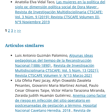
Anatolia Elva Vidal Taco,
Las mujeres en la política del
siglo xx: dimensión política social de Dora Mayer
,
Revista de Investigación Multidisciplinaria CTSCAFE:
Vol. 3 Núm. 9 (2019): Revista CTSCAFE Volumen III-
N°9 Noviembre 2019
1
2
3
>
>>
Artículos similares
Luis Antonio Guzmán Palomino,
Algunas ideas
pedagógicas del tiempo de la Reconstrucción
Nacional (1886-1890)
,
Revista de Investigación
Multidisciplinaria CTSCAFE: Vol. 5 Núm. 13 (2021):
Revista CTSCAFE Volumen V- N°13 Marzo 2021
Lita Ofelia Paez Jacay, Allyn Oswaldo Zavaleta
Pesantes, Giovanini Maria Martinez Asmad, Paulo
Cesar Olivares Taipe, Víctor Hilario Tarazona Miranda,
Zoraida Judith Huamán Gutiérrez,
Anemia como factor
de riesgo en infección del sitio operatorio en
postcesareadas de gestación a término, Hospital
Nacional Cayetano Heredia, 2018
,
Revista de