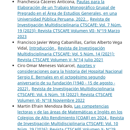
Franchesca Cáceres Anticona,
Pautas para la
Elaboración de un Trabajo Monográfico Grupal de
Pregrado en el Área de Estudios Generales, en una
Universidad Pública Peruana, 2022.
,
Revista de
Investigación Multidisciplinaria CTSCAFE: Vol. 7 Núm.
19 (2023): Revista CTSCAFE Volumen VII- N°19 Marzo
2023
Francisco Javier Wong Cabanillas, Carlos Alberto Vega
Vidal,
Introducción
,
Revista de Investigación
Multidisciplinaria CTSCAFE: Vol. 5 Núm. 14 (2021):
Revista CTSCAFE Volumen V- N°14 Julio 2021
Ciro Omar Meneses Valcarcel,
Aportes y
consideraciones para la historia del Hospital Nacional
Sergio E. Bernales en el octogésimo segundo
aniversario de su fundación (1940 - 15 de agosto -
2022)
,
Revista de Investigación Multidisciplinaria
CTSCAFE: Vol. 6 Núm. 18 (2022): Revista CTSCAFE
Volumen VI- N°18 Noviembre 2022
Martin Efrain Mendoza Bolo,
Las competencias
lectoras y de las áreas de Matemáticas e Inglés en los
Colegios de Alto Rendimiento (COAR) en 2024
,
Revista
de Investigación Multidisciplinaria CTSCAFE: Vol. 10
Núm. 29 (2026): Revista CTSCAFE Volumen X- N°29