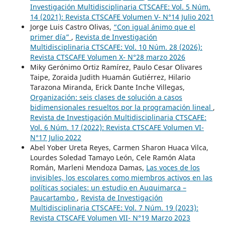
Investigación Multidisciplinaria CTSCAFE: Vol. 5 Núm.
14 (2021): Revista CTSCAFE Volumen V- N°14 Julio 2021
Jorge Luis Castro Olivas,
“Con igual ánimo que el
primer día”
,
Revista de Investigación
Multidisciplinaria CTSCAFE: Vol. 10 Núm. 28 (2026):
Revista CTSCAFE Volumen X- N°28 marzo 2026
Miky Gerónimo Ortiz Ramírez, Paulo Cesar Olivares
Taipe, Zoraida Judith Huamán Gutiérrez, Hilario
Tarazona Miranda, Erick Dante Inche Villegas,
Organización: seis clases de solución a casos
bidimensionales resueltos por la programación lineal
,
Revista de Investigación Multidisciplinaria CTSCAFE:
Vol. 6 Núm. 17 (2022): Revista CTSCAFE Volumen VI-
N°17 Julio 2022
Abel Yober Ureta Reyes, Carmen Sharon Huaca Vilca,
Lourdes Soledad Tamayo León, Cele Ramón Alata
Román, Marleni Mendoza Damas,
Las voces de los
invisibles, los escolares como miembros activos en las
políticas sociales: un estudio en Auquimarca –
Paucartambo
,
Revista de Investigación
Multidisciplinaria CTSCAFE: Vol. 7 Núm. 19 (2023):
Revista CTSCAFE Volumen VII- N°19 Marzo 2023