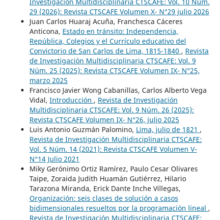
Investigación Multidisciplinaria CTSCAFE: Vol. 10 Núm.
29 (2026): Revista CTSCAFE Volumen X- N°29 julio 2026
Juan Carlos Huaraj Acuña, Franchesca Cáceres
Anticona,
Estado en tránsito: Independencia,
República, Colegios y el Currículo educativo del
Convictorio de San Carlos de Lima, 1815-1840
,
Revista
de Investigación Multidisciplinaria CTSCAFE: Vol. 9
Núm. 25 (2025): Revista CTSCAFE Volumen IX- N°25,
marzo 2025
Francisco Javier Wong Cabanillas, Carlos Alberto Vega
Vidal,
Introducción
,
Revista de Investigación
Multidisciplinaria CTSCAFE: Vol. 9 Núm. 26 (2025):
Revista CTSCAFE Volumen IX- N°26, julio 2025
Luis Antonio Guzmán Palomino,
Lima, julio de 1821
,
Revista de Investigación Multidisciplinaria CTSCAFE:
Vol. 5 Núm. 14 (2021): Revista CTSCAFE Volumen V-
N°14 Julio 2021
Miky Gerónimo Ortiz Ramírez, Paulo Cesar Olivares
Taipe, Zoraida Judith Huamán Gutiérrez, Hilario
Tarazona Miranda, Erick Dante Inche Villegas,
Organización: seis clases de solución a casos
bidimensionales resueltos por la programación lineal
,
Revista de Investigación Multidisciplinaria CTSCAFE: