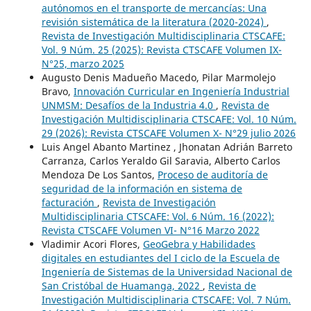
autónomos en el transporte de mercancías: Una
revisión sistemática de la literatura (2020-2024)
,
Revista de Investigación Multidisciplinaria CTSCAFE:
Vol. 9 Núm. 25 (2025): Revista CTSCAFE Volumen IX-
N°25, marzo 2025
Augusto Denis Madueño Macedo, Pilar Marmolejo
Bravo,
Innovación Curricular en Ingeniería Industrial
UNMSM: Desafíos de la Industria 4.0
,
Revista de
Investigación Multidisciplinaria CTSCAFE: Vol. 10 Núm.
29 (2026): Revista CTSCAFE Volumen X- N°29 julio 2026
Luis Angel Abanto Martinez , Jhonatan Adrián Barreto
Carranza, Carlos Yeraldo Gil Saravia, Alberto Carlos
Mendoza De Los Santos,
Proceso de auditoría de
seguridad de la información en sistema de
facturación
,
Revista de Investigación
Multidisciplinaria CTSCAFE: Vol. 6 Núm. 16 (2022):
Revista CTSCAFE Volumen VI- N°16 Marzo 2022
Vladimir Acori Flores,
GeoGebra y Habilidades
digitales en estudiantes del I ciclo de la Escuela de
Ingeniería de Sistemas de la Universidad Nacional de
San Cristóbal de Huamanga, 2022
,
Revista de
Investigación Multidisciplinaria CTSCAFE: Vol. 7 Núm.