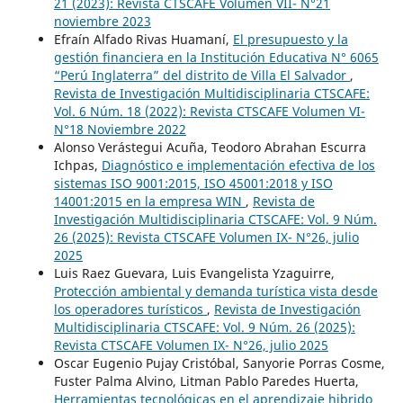
21 (2023): Revista CTSCAFE Volumen VII- N°21
noviembre 2023
Efraín Alfado Rivas Huamaní,
El presupuesto y la
gestión financiera en la Institución Educativa N° 6065
“Perú Inglaterra” del distrito de Villa El Salvador
,
Revista de Investigación Multidisciplinaria CTSCAFE:
Vol. 6 Núm. 18 (2022): Revista CTSCAFE Volumen VI-
N°18 Noviembre 2022
Alonso Verástegui Acuña, Teodoro Abrahan Escurra
Ichpas,
Diagnóstico e implementación efectiva de los
sistemas ISO 9001:2015, ISO 45001:2018 y ISO
14001:2015 en la empresa WIN
,
Revista de
Investigación Multidisciplinaria CTSCAFE: Vol. 9 Núm.
26 (2025): Revista CTSCAFE Volumen IX- N°26, julio
2025
Luis Raez Guevara, Luis Evangelista Yzaguirre,
Protección ambiental y demanda turística vista desde
los operadores turísticos
,
Revista de Investigación
Multidisciplinaria CTSCAFE: Vol. 9 Núm. 26 (2025):
Revista CTSCAFE Volumen IX- N°26, julio 2025
Oscar Eugenio Pujay Cristóbal, Sanyorie Porras Cosme,
Fuster Palma Alvino, Litman Pablo Paredes Huerta,
Herramientas tecnológicas en el aprendizaje hibrido