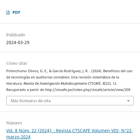
PDF
Publicado
2024-03-29
Cómo citar
Piminchumo Olivos, G. E., & García Rodríguez, J. R. . (2024). Beneficios del uso
de tecnologías en auditorias contables: Una revisión sistemática de la
literatura.
Revista De Investigación Multidisciplinaria CTSCAFE
,
8
(22), 12.
Recuperado a partir de http://ctscafe.pe/index.php/ctscafe/article/view/209
Más formatos de cita
Número
Vol. 8 Núm. 22 (2024): : Revista CTSCAFE Volumen VIII- N°22,
marzo 2024