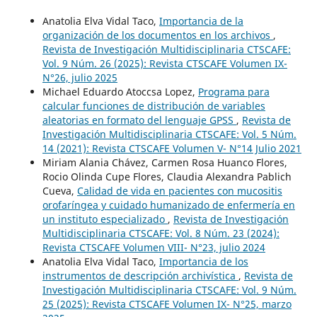
Anatolia Elva Vidal Taco,
Importancia de la
organización de los documentos en los archivos
,
Revista de Investigación Multidisciplinaria CTSCAFE:
Vol. 9 Núm. 26 (2025): Revista CTSCAFE Volumen IX-
N°26, julio 2025
Michael Eduardo Atoccsa Lopez,
Programa para
calcular funciones de distribución de variables
aleatorias en formato del lenguaje GPSS
,
Revista de
Investigación Multidisciplinaria CTSCAFE: Vol. 5 Núm.
14 (2021): Revista CTSCAFE Volumen V- N°14 Julio 2021
Miriam Alania Chávez, Carmen Rosa Huanco Flores,
Rocio Olinda Cupe Flores, Claudia Alexandra Pablich
Cueva,
Calidad de vida en pacientes con mucositis
orofaríngea y cuidado humanizado de enfermería en
un instituto especializado
,
Revista de Investigación
Multidisciplinaria CTSCAFE: Vol. 8 Núm. 23 (2024):
Revista CTSCAFE Volumen VIII- N°23, julio 2024
Anatolia Elva Vidal Taco,
Importancia de los
instrumentos de descripción archivística
,
Revista de
Investigación Multidisciplinaria CTSCAFE: Vol. 9 Núm.
25 (2025): Revista CTSCAFE Volumen IX- N°25, marzo