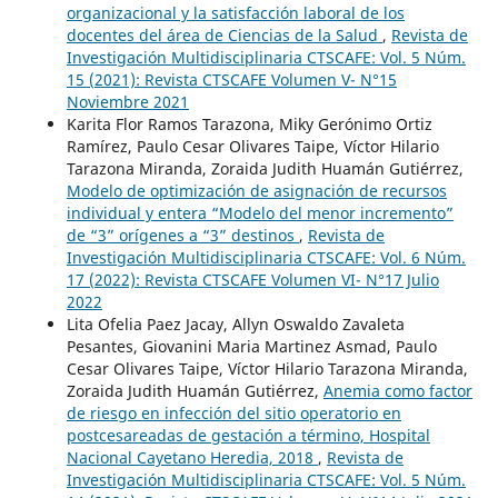
organizacional y la satisfacción laboral de los
docentes del área de Ciencias de la Salud
,
Revista de
Investigación Multidisciplinaria CTSCAFE: Vol. 5 Núm.
15 (2021): Revista CTSCAFE Volumen V- N°15
Noviembre 2021
Karita Flor Ramos Tarazona, Miky Gerónimo Ortiz
Ramírez, Paulo Cesar Olivares Taipe, Víctor Hilario
Tarazona Miranda, Zoraida Judith Huamán Gutiérrez,
Modelo de optimización de asignación de recursos
individual y entera “Modelo del menor incremento”
de “3” orígenes a “3” destinos
,
Revista de
Investigación Multidisciplinaria CTSCAFE: Vol. 6 Núm.
17 (2022): Revista CTSCAFE Volumen VI- N°17 Julio
2022
Lita Ofelia Paez Jacay, Allyn Oswaldo Zavaleta
Pesantes, Giovanini Maria Martinez Asmad, Paulo
Cesar Olivares Taipe, Víctor Hilario Tarazona Miranda,
Zoraida Judith Huamán Gutiérrez,
Anemia como factor
de riesgo en infección del sitio operatorio en
postcesareadas de gestación a término, Hospital
Nacional Cayetano Heredia, 2018
,
Revista de
Investigación Multidisciplinaria CTSCAFE: Vol. 5 Núm.