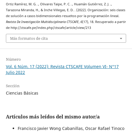
Ortiz Ramírez, M. G. ., Olivares Taipe, P. C. ., Huamán Gutiérrez, Z. J. .,
Tarazona Miranda, H., & Inche Villegas, E. D. . (2022). Organización: seis clases
de solución a casos bidimensionales resueltos por la programación lineal.
Revista De Investigación Multidisciplinaria CTSCAFE
,
6
(17), 18. Recuperado a partir
de http://ctscafe.pe/index.php/ctscafe/article/view/213
Más formatos de cita
Número
Vol. 6 Núm. 17 (2022): Revista CTSCAFE Volumen VI- N°17
Julio 2022
Sección
Ciencias Básicas
Artículos más leídos del mismo autor/a
Francisco Javier Wong Cabanillas, Oscar Rafael Tinoco