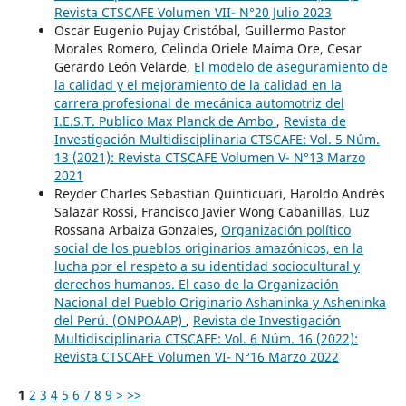
Revista CTSCAFE Volumen VII- N°20 Julio 2023
Oscar Eugenio Pujay Cristóbal, Guillermo Pastor
Morales Romero, Celinda Oriele Maima Ore, Cesar
Gerardo León Velarde,
El modelo de aseguramiento de
la calidad y el mejoramiento de la calidad en la
carrera profesional de mecánica automotriz del
I.E.S.T. Publico Max Planck de Ambo
,
Revista de
Investigación Multidisciplinaria CTSCAFE: Vol. 5 Núm.
13 (2021): Revista CTSCAFE Volumen V- N°13 Marzo
2021
Reyder Charles Sebastian Quinticuari, Haroldo Andrés
Salazar Rossi, Francisco Javier Wong Cabanillas, Luz
Rossana Arbaiza Gonzales,
Organización político
social de los pueblos originarios amazónicos, en la
lucha por el respeto a su identidad sociocultural y
derechos humanos. El caso de la Organización
Nacional del Pueblo Originario Ashaninka y Asheninka
del Perú. (ONPOAAP)
,
Revista de Investigación
Multidisciplinaria CTSCAFE: Vol. 6 Núm. 16 (2022):
Revista CTSCAFE Volumen VI- N°16 Marzo 2022
1
2
3
4
5
6
7
8
9
>
>>