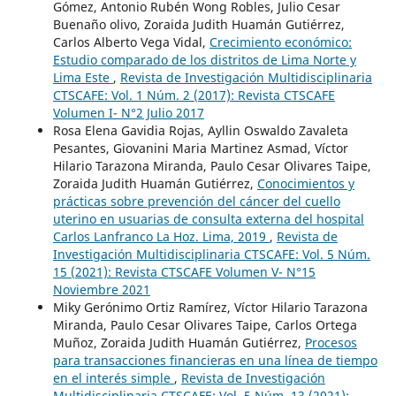
Gómez, Antonio Rubén Wong Robles, Julio Cesar
Buenaño olivo, Zoraida Judith Huamán Gutiérrez,
Carlos Alberto Vega Vidal,
Crecimiento económico:
Estudio comparado de los distritos de Lima Norte y
Lima Este
,
Revista de Investigación Multidisciplinaria
CTSCAFE: Vol. 1 Núm. 2 (2017): Revista CTSCAFE
Volumen I- N°2 Julio 2017
Rosa Elena Gavidia Rojas, Ayllin Oswaldo Zavaleta
Pesantes, Giovanini Maria Martinez Asmad, Víctor
Hilario Tarazona Miranda, Paulo Cesar Olivares Taipe,
Zoraida Judith Huamán Gutiérrez,
Conocimientos y
prácticas sobre prevención del cáncer del cuello
uterino en usuarias de consulta externa del hospital
Carlos Lanfranco La Hoz. Lima, 2019
,
Revista de
Investigación Multidisciplinaria CTSCAFE: Vol. 5 Núm.
15 (2021): Revista CTSCAFE Volumen V- N°15
Noviembre 2021
Miky Gerónimo Ortiz Ramírez, Víctor Hilario Tarazona
Miranda, Paulo Cesar Olivares Taipe, Carlos Ortega
Muñoz, Zoraida Judith Huamán Gutiérrez,
Procesos
para transacciones financieras en una línea de tiempo
en el interés simple
,
Revista de Investigación
Multidisciplinaria CTSCAFE: Vol. 5 Núm. 13 (2021):