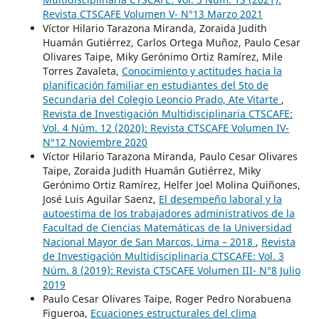
Revista CTSCAFE Volumen V- N°13 Marzo 2021
Víctor Hilario Tarazona Miranda, Zoraida Judith
Huamán Gutiérrez, Carlos Ortega Muñoz, Paulo Cesar
Olivares Taipe, Miky Gerónimo Ortiz Ramírez, Mile
Torres Zavaleta,
Conocimiento y actitudes hacia la
planificación familiar en estudiantes del 5to de
Secundaria del Colegio Leoncio Prado, Ate Vitarte
,
Revista de Investigación Multidisciplinaria CTSCAFE:
Vol. 4 Núm. 12 (2020): Revista CTSCAFE Volumen IV-
N°12 Noviembre 2020
Víctor Hilario Tarazona Miranda, Paulo Cesar Olivares
Taipe, Zoraida Judith Huamán Gutiérrez, Miky
Gerónimo Ortiz Ramírez, Helfer Joel Molina Quiñones,
José Luis Aguilar Saenz,
El desempeño laboral y la
autoestima de los trabajadores administrativos de la
Facultad de Ciencias Matemáticas de la Universidad
Nacional Mayor de San Marcos, Lima – 2018
,
Revista
de Investigación Multidisciplinaria CTSCAFE: Vol. 3
Núm. 8 (2019): Revista CTSCAFE Volumen III- N°8 Julio
2019
Paulo Cesar Olivares Taipe, Roger Pedro Norabuena
Figueroa,
Ecuaciones estructurales del clima