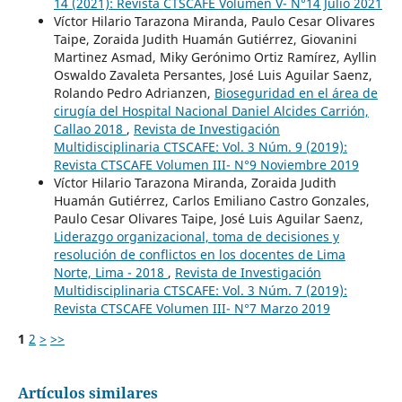
14 (2021): Revista CTSCAFE Volumen V- N°14 Julio 2021
Víctor Hilario Tarazona Miranda, Paulo Cesar Olivares
Taipe, Zoraida Judith Huamán Gutiérrez, Giovanini
Martinez Asmad, Miky Gerónimo Ortiz Ramírez, Ayllin
Oswaldo Zavaleta Persantes, José Luis Aguilar Saenz,
Rolando Pedro Adrianzen,
Bioseguridad en el área de
cirugía del Hospital Nacional Daniel Alcides Carrión,
Callao 2018
,
Revista de Investigación
Multidisciplinaria CTSCAFE: Vol. 3 Núm. 9 (2019):
Revista CTSCAFE Volumen III- N°9 Noviembre 2019
Víctor Hilario Tarazona Miranda, Zoraida Judith
Huamán Gutiérrez, Carlos Emiliano Castro Gonzales,
Paulo Cesar Olivares Taipe, José Luis Aguilar Saenz,
Liderazgo organizacional, toma de decisiones y
resolución de conflictos en los docentes de Lima
Norte, Lima - 2018
,
Revista de Investigación
Multidisciplinaria CTSCAFE: Vol. 3 Núm. 7 (2019):
Revista CTSCAFE Volumen III- N°7 Marzo 2019
1
2
>
>>
Artículos similares