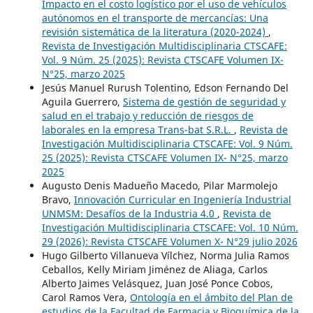
Impacto en el costo logístico por el uso de vehículos
autónomos en el transporte de mercancías: Una
revisión sistemática de la literatura (2020-2024)
,
Revista de Investigación Multidisciplinaria CTSCAFE:
Vol. 9 Núm. 25 (2025): Revista CTSCAFE Volumen IX-
N°25, marzo 2025
Jesús Manuel Rurush Tolentino, Edson Fernando Del
Aguila Guerrero,
Sistema de gestión de seguridad y
salud en el trabajo y reducción de riesgos de
laborales en la empresa Trans-bat S.R.L.
,
Revista de
Investigación Multidisciplinaria CTSCAFE: Vol. 9 Núm.
25 (2025): Revista CTSCAFE Volumen IX- N°25, marzo
2025
Augusto Denis Madueño Macedo, Pilar Marmolejo
Bravo,
Innovación Curricular en Ingeniería Industrial
UNMSM: Desafíos de la Industria 4.0
,
Revista de
Investigación Multidisciplinaria CTSCAFE: Vol. 10 Núm.
29 (2026): Revista CTSCAFE Volumen X- N°29 julio 2026
Hugo Gilberto Villanueva Vílchez, Norma Julia Ramos
Ceballos, Kelly Miriam Jiménez de Aliaga, Carlos
Alberto Jaimes Velásquez, Juan José Ponce Cobos,
Carol Ramos Vera,
Ontología en el ámbito del Plan de
estudios de la Facultad de Farmacia y Bioquímica de la