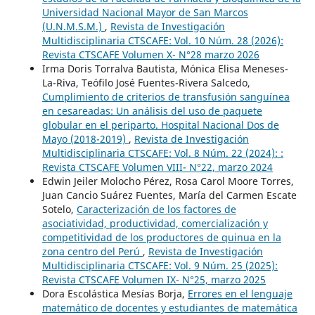
Universidad Nacional Mayor de San Marcos
(U.N.M.S.M.)
,
Revista de Investigación
Multidisciplinaria CTSCAFE: Vol. 10 Núm. 28 (2026):
Revista CTSCAFE Volumen X- N°28 marzo 2026
Irma Doris Torralva Bautista, Mónica Elisa Meneses-
La-Riva, Teófilo José Fuentes-Rivera Salcedo,
Cumplimiento de criterios de transfusión sanguínea
en cesareadas: Un análisis del uso de paquete
globular en el periparto. Hospital Nacional Dos de
Mayo (2018-2019)
,
Revista de Investigación
Multidisciplinaria CTSCAFE: Vol. 8 Núm. 22 (2024): :
Revista CTSCAFE Volumen VIII- N°22, marzo 2024
Edwin Jeiler Molocho Pérez, Rosa Carol Moore Torres,
Juan Cancio Suárez Fuentes, María del Carmen Escate
Sotelo,
Caracterización de los factores de
asociatividad, productividad, comercialización y
competitividad de los productores de quinua en la
zona centro del Perú
,
Revista de Investigación
Multidisciplinaria CTSCAFE: Vol. 9 Núm. 25 (2025):
Revista CTSCAFE Volumen IX- N°25, marzo 2025
Dora Escolástica Mesías Borja,
Errores en el lenguaje
matemático de docentes y estudiantes de matemática