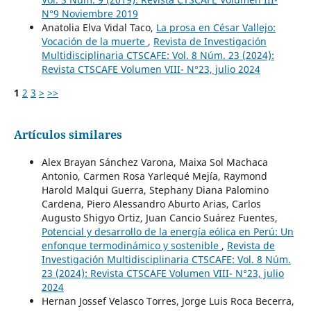
N°9 Noviembre 2019
Anatolia Elva Vidal Taco,
La prosa en César Vallejo:
Vocación de la muerte
,
Revista de Investigación
Multidisciplinaria CTSCAFE: Vol. 8 Núm. 23 (2024):
Revista CTSCAFE Volumen VIII- N°23, julio 2024
1
2
3
>
>>
Artículos similares
Alex Brayan Sánchez Varona, Maixa Sol Machaca
Antonio, Carmen Rosa Yarlequé Mejía, Raymond
Harold Malqui Guerra, Stephany Diana Palomino
Cardena, Piero Alessandro Aburto Arias, Carlos
Augusto Shigyo Ortiz, Juan Cancio Suárez Fuentes,
Potencial y desarrollo de la energía eólica en Perú: Un
enfonque termodinámico y sostenible
,
Revista de
Investigación Multidisciplinaria CTSCAFE: Vol. 8 Núm.
23 (2024): Revista CTSCAFE Volumen VIII- N°23, julio
2024
Hernan Jossef Velasco Torres, Jorge Luis Roca Becerra,