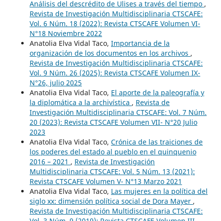
Análisis del descrédito de Ulises a través del tiempo
,
Revista de Investigación Multidisciplinaria CTSCAFE:
Vol. 6 Núm. 18 (2022): Revista CTSCAFE Volumen VI-
N°18 Noviembre 2022
Anatolia Elva Vidal Taco,
Importancia de la
organización de los documentos en los archivos
,
Revista de Investigación Multidisciplinaria CTSCAFE:
Vol. 9 Núm. 26 (2025): Revista CTSCAFE Volumen IX-
N°26, julio 2025
Anatolia Elva Vidal Taco,
El aporte de la paleografía y
la diplomática a la archivística
,
Revista de
Investigación Multidisciplinaria CTSCAFE: Vol. 7 Núm.
20 (2023): Revista CTSCAFE Volumen VII- N°20 Julio
2023
Anatolia Elva Vidal Taco,
Crónica de las traiciones de
los poderes del estado al pueblo en el quinquenio
2016 – 2021
,
Revista de Investigación
Multidisciplinaria CTSCAFE: Vol. 5 Núm. 13 (2021):
Revista CTSCAFE Volumen V- N°13 Marzo 2021
Anatolia Elva Vidal Taco,
Las mujeres en la política del
siglo xx: dimensión política social de Dora Mayer
,
Revista de Investigación Multidisciplinaria CTSCAFE:
Vol. 3 Núm. 9 (2019): Revista CTSCAFE Volumen III-