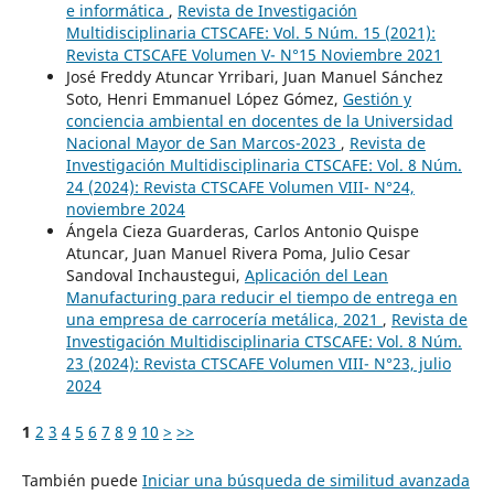
e informática
,
Revista de Investigación
Multidisciplinaria CTSCAFE: Vol. 5 Núm. 15 (2021):
Revista CTSCAFE Volumen V- N°15 Noviembre 2021
José Freddy Atuncar Yrribari, Juan Manuel Sánchez
Soto, Henri Emmanuel López Gómez,
Gestión y
conciencia ambiental en docentes de la Universidad
Nacional Mayor de San Marcos-2023
,
Revista de
Investigación Multidisciplinaria CTSCAFE: Vol. 8 Núm.
24 (2024): Revista CTSCAFE Volumen VIII- N°24,
noviembre 2024
Ángela Cieza Guarderas, Carlos Antonio Quispe
Atuncar, Juan Manuel Rivera Poma, Julio Cesar
Sandoval Inchaustegui,
Aplicación del Lean
Manufacturing para reducir el tiempo de entrega en
una empresa de carrocería metálica, 2021
,
Revista de
Investigación Multidisciplinaria CTSCAFE: Vol. 8 Núm.
23 (2024): Revista CTSCAFE Volumen VIII- N°23, julio
2024
1
2
3
4
5
6
7
8
9
10
>
>>
También puede
Iniciar una búsqueda de similitud avanzada