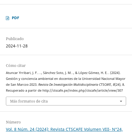
PDF
Publicado
2024-11-28
Cómo citar
Atuncar Yrribari, J. F. . ., Sánchez Soto, J. M. ., & López Gómez, H. E. . (2024).
Gestión y conciencia ambiental en docentes de la Universidad Nacional Mayor
de San Marcos-2023.
Revista De Investigación Multidisciplinaria CTSCAFE
,
8
(24), 8.
Recuperado a partir de http://ctscafe.pe/index.php/ctscafe/article/view/307
Más formatos de cita
Número
Vol. 8 Núm. 24 (2024): Revista CTSCAFE Volumen VIII- N°24,