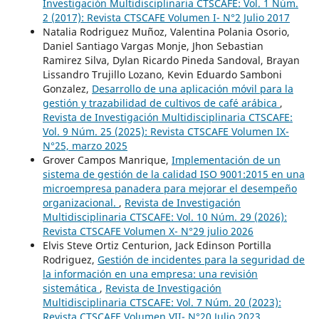
Investigación Multidisciplinaria CTSCAFE: Vol. 1 Núm.
2 (2017): Revista CTSCAFE Volumen I- N°2 Julio 2017
Natalia Rodriguez Muñoz, Valentina Polania Osorio,
Daniel Santiago Vargas Monje, Jhon Sebastian
Ramirez Silva, Dylan Ricardo Pineda Sandoval, Brayan
Lissandro Trujillo Lozano, Kevin Eduardo Samboni
Gonzalez,
Desarrollo de una aplicación móvil para la
gestión y trazabilidad de cultivos de café arábica
,
Revista de Investigación Multidisciplinaria CTSCAFE:
Vol. 9 Núm. 25 (2025): Revista CTSCAFE Volumen IX-
N°25, marzo 2025
Grover Campos Manrique,
Implementación de un
sistema de gestión de la calidad ISO 9001:2015 en una
microempresa panadera para mejorar el desempeño
organizacional.
,
Revista de Investigación
Multidisciplinaria CTSCAFE: Vol. 10 Núm. 29 (2026):
Revista CTSCAFE Volumen X- N°29 julio 2026
Elvis Steve Ortiz Centurion, Jack Edinson Portilla
Rodriguez,
Gestión de incidentes para la seguridad de
la información en una empresa: una revisión
sistemática
,
Revista de Investigación
Multidisciplinaria CTSCAFE: Vol. 7 Núm. 20 (2023):
Revista CTSCAFE Volumen VII- N°20 Julio 2023