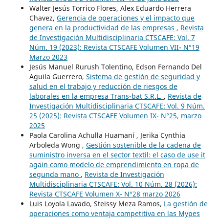
Walter Jesús Torrico Flores, Alex Eduardo Herrera
Chavez,
Gerencia de operaciones y el impacto que
genera en la productividad de las empresas
,
Revista
de Investigación Multidisciplinaria CTSCAFE: Vol. 7
Núm. 19 (2023): Revista CTSCAFE Volumen VII- N°19
Marzo 2023
Jesús Manuel Rurush Tolentino, Edson Fernando Del
Aguila Guerrero,
Sistema de gestión de seguridad y
salud en el trabajo y reducción de riesgos de
laborales en la empresa Trans-bat S.R.L.
,
Revista de
Investigación Multidisciplinaria CTSCAFE: Vol. 9 Núm.
25 (2025): Revista CTSCAFE Volumen IX- N°25, marzo
2025
Paola Carolina Achulla Huamaní , Jerika Cynthia
Arboleda Wong ,
Gestión sostenible de la cadena de
suministro inversa en el sector textil: el caso de use it
again como modelo de emprendimiento en ropa de
segunda mano
,
Revista de Investigación
Multidisciplinaria CTSCAFE: Vol. 10 Núm. 28 (2026):
Revista CTSCAFE Volumen X- N°28 marzo 2026
Luis Loyola Lavado, Steissy Meza Ramos,
La gestión de
operaciones como ventaja competitiva en las Mypes