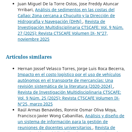
Juan Miguel De la Torre Ostos, Jose Freddy Atuncar
Yrribari,
Análisis de sedimentos en las costas del
Callao: Zona cercana a Chucuito y la Dirección de
Hidrografía y Navegación (DHN)
,
Revista de
Investigación Multidisciplinaria CTSCAFE: Vol. 9 Núm.
27 (2025): Revista CTSCAFE Volumen IX- N°27,
noviembre 2025
Artículos similares
Hernan Jossef Velasco Torres, Jorge Luis Roca Becerra,
Impacto en el costo logístico por el uso de vehículos
autónomos en el transporte de mercancías: Una
revisión sistemática de la literatura (2020-2024)
,
Revista de Investigación Multidisciplinaria CTSCAFE:
Vol. 9 Núm. 25 (2025): Revista CTSCAFE Volumen IX-
N°25, marzo 2025
Raúl Armas Benavides, Ronnie Osmar Oliva Moya,
Francisco Javier Wong Cabanillas,
Análisis y diseño de
un sistema de información para la gestión de
reuniones de docentes universitarios
,
Revista de