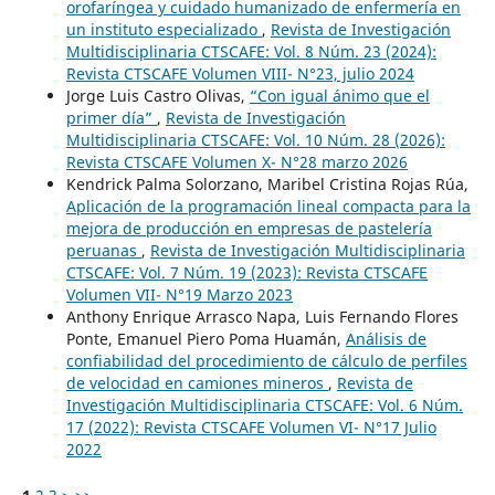
orofaríngea y cuidado humanizado de enfermería en
un instituto especializado
,
Revista de Investigación
Multidisciplinaria CTSCAFE: Vol. 8 Núm. 23 (2024):
Revista CTSCAFE Volumen VIII- N°23, julio 2024
Jorge Luis Castro Olivas,
“Con igual ánimo que el
primer día”
,
Revista de Investigación
Multidisciplinaria CTSCAFE: Vol. 10 Núm. 28 (2026):
Revista CTSCAFE Volumen X- N°28 marzo 2026
Kendrick Palma Solorzano, Maribel Cristina Rojas Rúa,
Aplicación de la programación lineal compacta para la
mejora de producción en empresas de pastelería
peruanas
,
Revista de Investigación Multidisciplinaria
CTSCAFE: Vol. 7 Núm. 19 (2023): Revista CTSCAFE
Volumen VII- N°19 Marzo 2023
Anthony Enrique Arrasco Napa, Luis Fernando Flores
Ponte, Emanuel Piero Poma Huamán,
Análisis de
confiabilidad del procedimiento de cálculo de perfiles
de velocidad en camiones mineros
,
Revista de
Investigación Multidisciplinaria CTSCAFE: Vol. 6 Núm.
17 (2022): Revista CTSCAFE Volumen VI- N°17 Julio
2022