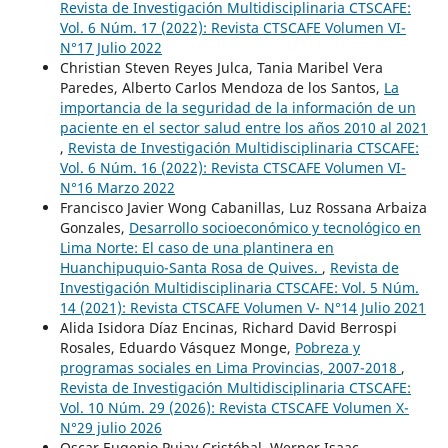
Revista de Investigación Multidisciplinaria CTSCAFE:
Vol. 6 Núm. 17 (2022): Revista CTSCAFE Volumen VI-
N°17 Julio 2022
Christian Steven Reyes Julca, Tania Maribel Vera
Paredes, Alberto Carlos Mendoza de los Santos,
La
importancia de la seguridad de la información de un
paciente en el sector salud entre los años 2010 al 2021
,
Revista de Investigación Multidisciplinaria CTSCAFE:
Vol. 6 Núm. 16 (2022): Revista CTSCAFE Volumen VI-
N°16 Marzo 2022
Francisco Javier Wong Cabanillas, Luz Rossana Arbaiza
Gonzales,
Desarrollo socioeconómico y tecnológico en
Lima Norte: El caso de una plantinera en
Huanchipuquio-Santa Rosa de Quives.
,
Revista de
Investigación Multidisciplinaria CTSCAFE: Vol. 5 Núm.
14 (2021): Revista CTSCAFE Volumen V- N°14 Julio 2021
Alida Isidora Díaz Encinas, Richard David Berrospi
Rosales, Eduardo Vásquez Monge,
Pobreza y
programas sociales en Lima Provincias, 2007-2018
,
Revista de Investigación Multidisciplinaria CTSCAFE:
Vol. 10 Núm. 29 (2026): Revista CTSCAFE Volumen X-
N°29 julio 2026
Oscar Eugenio Pujay Cristóbal, Werner Isaac