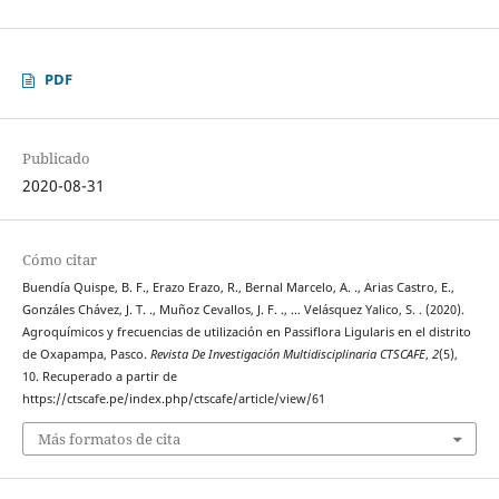
PDF
Publicado
2020-08-31
Cómo citar
Buendía Quispe, B. F., Erazo Erazo, R., Bernal Marcelo, A. ., Arias Castro, E.,
Gonzáles Chávez, J. T. ., Muñoz Cevallos, J. F. ., … Velásquez Yalico, S. . (2020).
Agroquímicos y frecuencias de utilización en Passiflora Ligularis en el distrito
de Oxapampa, Pasco.
Revista De Investigación Multidisciplinaria CTSCAFE
,
2
(5),
10. Recuperado a partir de
https://ctscafe.pe/index.php/ctscafe/article/view/61
Más formatos de cita