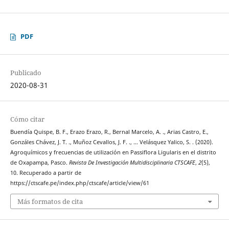
PDF
Publicado
2020-08-31
Cómo citar
Buendía Quispe, B. F., Erazo Erazo, R., Bernal Marcelo, A. ., Arias Castro, E.,
Gonzáles Chávez, J. T. ., Muñoz Cevallos, J. F. ., … Velásquez Yalico, S. . (2020).
Agroquímicos y frecuencias de utilización en Passiflora Ligularis en el distrito
de Oxapampa, Pasco.
Revista De Investigación Multidisciplinaria CTSCAFE
,
2
(5),
10. Recuperado a partir de
https://ctscafe.pe/index.php/ctscafe/article/view/61
Más formatos de cita