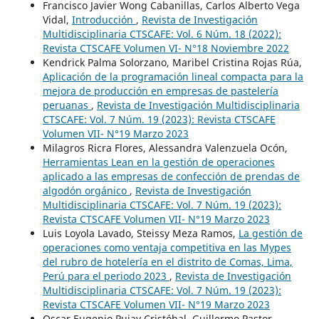
Francisco Javier Wong Cabanillas, Carlos Alberto Vega
Vidal,
Introducción
,
Revista de Investigación
Multidisciplinaria CTSCAFE: Vol. 6 Núm. 18 (2022):
Revista CTSCAFE Volumen VI- N°18 Noviembre 2022
Kendrick Palma Solorzano, Maribel Cristina Rojas Rúa,
Aplicación de la programación lineal compacta para la
mejora de producción en empresas de pastelería
peruanas
,
Revista de Investigación Multidisciplinaria
CTSCAFE: Vol. 7 Núm. 19 (2023): Revista CTSCAFE
Volumen VII- N°19 Marzo 2023
Milagros Ricra Flores, Alessandra Valenzuela Ocón,
Herramientas Lean en la gestión de operaciones
aplicado a las empresas de confección de prendas de
algodón orgánico
,
Revista de Investigación
Multidisciplinaria CTSCAFE: Vol. 7 Núm. 19 (2023):
Revista CTSCAFE Volumen VII- N°19 Marzo 2023
Luis Loyola Lavado, Steissy Meza Ramos,
La gestión de
operaciones como ventaja competitiva en las Mypes
del rubro de hotelería en el distrito de Comas, Lima,
Perú para el periodo 2023
,
Revista de Investigación
Multidisciplinaria CTSCAFE: Vol. 7 Núm. 19 (2023):
Revista CTSCAFE Volumen VII- N°19 Marzo 2023
Oscar Eugenio Pujay Cristóbal, Guillermo Pastor