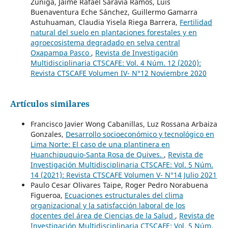
Zuñiga, Jaime Rafael Saravia Ramos, Luis
Buenaventura Eche Sánchez, Guillermo Gamarra
Astuhuaman, Claudia Yisela Riega Barrera,
Fertilidad
natural del suelo en plantaciones forestales y en
agroecosistema degradado en selva central
Oxapampa Pasco
,
Revista de Investigación
Multidisciplinaria CTSCAFE: Vol. 4 Núm. 12 (2020):
Revista CTSCAFE Volumen IV- N°12 Noviembre 2020
Artículos similares
Francisco Javier Wong Cabanillas, Luz Rossana Arbaiza
Gonzales,
Desarrollo socioeconómico y tecnológico en
Lima Norte: El caso de una plantinera en
Huanchipuquio-Santa Rosa de Quives.
,
Revista de
Investigación Multidisciplinaria CTSCAFE: Vol. 5 Núm.
14 (2021): Revista CTSCAFE Volumen V- N°14 Julio 2021
Paulo Cesar Olivares Taipe, Roger Pedro Norabuena
Figueroa,
Ecuaciones estructurales del clima
organizacional y la satisfacción laboral de los
docentes del área de Ciencias de la Salud
,
Revista de
Investigación Multidisciplinaria CTSCAFE: Vol. 5 Núm.