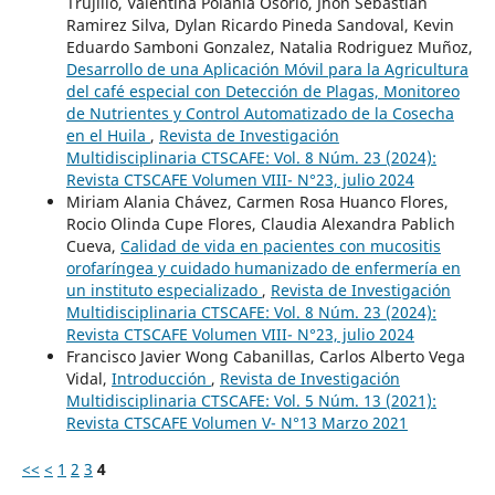
Trujillo, Valentina Polania Osorio, Jhon Sebastian
Ramirez Silva, Dylan Ricardo Pineda Sandoval, Kevin
Eduardo Samboni Gonzalez, Natalia Rodriguez Muñoz,
Desarrollo de una Aplicación Móvil para la Agricultura
del café especial con Detección de Plagas, Monitoreo
de Nutrientes y Control Automatizado de la Cosecha
en el Huila
,
Revista de Investigación
Multidisciplinaria CTSCAFE: Vol. 8 Núm. 23 (2024):
Revista CTSCAFE Volumen VIII- N°23, julio 2024
Miriam Alania Chávez, Carmen Rosa Huanco Flores,
Rocio Olinda Cupe Flores, Claudia Alexandra Pablich
Cueva,
Calidad de vida en pacientes con mucositis
orofaríngea y cuidado humanizado de enfermería en
un instituto especializado
,
Revista de Investigación
Multidisciplinaria CTSCAFE: Vol. 8 Núm. 23 (2024):
Revista CTSCAFE Volumen VIII- N°23, julio 2024
Francisco Javier Wong Cabanillas, Carlos Alberto Vega
Vidal,
Introducción
,
Revista de Investigación
Multidisciplinaria CTSCAFE: Vol. 5 Núm. 13 (2021):
Revista CTSCAFE Volumen V- N°13 Marzo 2021
<<
<
1
2
3
4