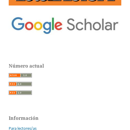
Número actual
Información
Para lectores/as