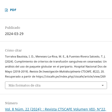
PDF
Publicado
2024-03-29
Cómo citar
Torralva Bautista, I. D., Meneses-La-Riva, M. E., & Fuentes-Rivera Salcedo, T. J.
(2024). Cumplimiento de criterios de transfusión sanguínea en cesareadas: Un
análisis del uso de paquete globular en el periparto. Hospital Nacional Dos de
Mayo (2018-2019).
Revista De Investigación Multidisciplinaria CTSCAFE
,
8
(22), 20.
Recuperado a partir de https://ctscafe.pe/index.php/ctscafe/article/view/269
Más formatos de cita
Número
Vol. 8 Núm. 22 (2024): : Revista CTSCAFE Volumen VIII- N°22,