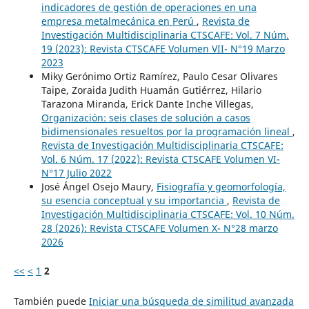
indicadores de gestión de operaciones en una
empresa metalmecánica en Perú
,
Revista de
Investigación Multidisciplinaria CTSCAFE: Vol. 7 Núm.
19 (2023): Revista CTSCAFE Volumen VII- N°19 Marzo
2023
Miky Gerónimo Ortiz Ramírez, Paulo Cesar Olivares
Taipe, Zoraida Judith Huamán Gutiérrez, Hilario
Tarazona Miranda, Erick Dante Inche Villegas,
Organización: seis clases de solución a casos
bidimensionales resueltos por la programación lineal
,
Revista de Investigación Multidisciplinaria CTSCAFE:
Vol. 6 Núm. 17 (2022): Revista CTSCAFE Volumen VI-
N°17 Julio 2022
José Ángel Osejo Maury,
Fisiografía y geomorfología,
su esencia conceptual y su importancia
,
Revista de
Investigación Multidisciplinaria CTSCAFE: Vol. 10 Núm.
28 (2026): Revista CTSCAFE Volumen X- N°28 marzo
2026
<<
<
1
2
También puede
Iniciar una búsqueda de similitud avanzada