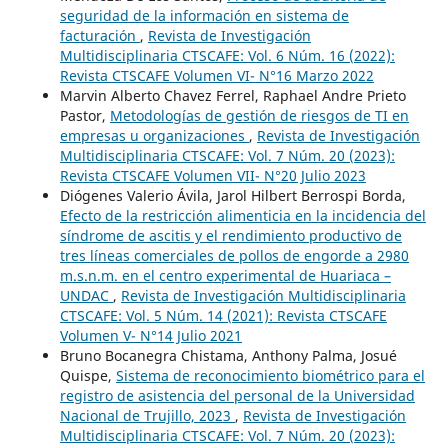
seguridad de la información en sistema de
facturación
,
Revista de Investigación
Multidisciplinaria CTSCAFE: Vol. 6 Núm. 16 (2022):
Revista CTSCAFE Volumen VI- N°16 Marzo 2022
Marvin Alberto Chavez Ferrel, Raphael Andre Prieto
Pastor,
Metodologías de gestión de riesgos de TI en
empresas u organizaciones
,
Revista de Investigación
Multidisciplinaria CTSCAFE: Vol. 7 Núm. 20 (2023):
Revista CTSCAFE Volumen VII- N°20 Julio 2023
Diógenes Valerio Ávila, Jarol Hilbert Berrospi Borda,
Efecto de la restricción alimenticia en la incidencia del
síndrome de ascitis y el rendimiento productivo de
tres líneas comerciales de pollos de engorde a 2980
m.s.n.m. en el centro experimental de Huariaca –
UNDAC
,
Revista de Investigación Multidisciplinaria
CTSCAFE: Vol. 5 Núm. 14 (2021): Revista CTSCAFE
Volumen V- N°14 Julio 2021
Bruno Bocanegra Chistama, Anthony Palma, Josué
Quispe,
Sistema de reconocimiento biométrico para el
registro de asistencia del personal de la Universidad
Nacional de Trujillo, 2023
,
Revista de Investigación
Multidisciplinaria CTSCAFE: Vol. 7 Núm. 20 (2023):