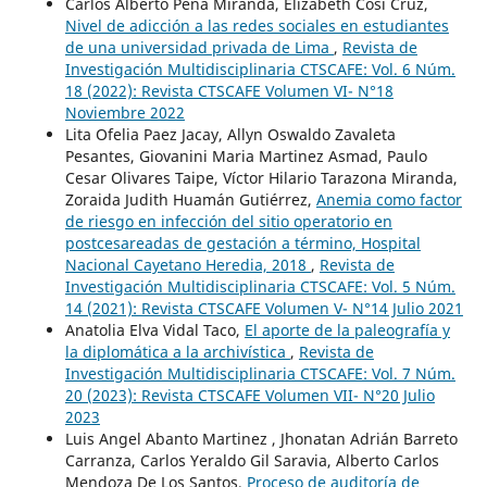
Carlos Alberto Peña Miranda, Elizabeth Cosi Cruz,
Nivel de adicción a las redes sociales en estudiantes
de una universidad privada de Lima
,
Revista de
Investigación Multidisciplinaria CTSCAFE: Vol. 6 Núm.
18 (2022): Revista CTSCAFE Volumen VI- N°18
Noviembre 2022
Lita Ofelia Paez Jacay, Allyn Oswaldo Zavaleta
Pesantes, Giovanini Maria Martinez Asmad, Paulo
Cesar Olivares Taipe, Víctor Hilario Tarazona Miranda,
Zoraida Judith Huamán Gutiérrez,
Anemia como factor
de riesgo en infección del sitio operatorio en
postcesareadas de gestación a término, Hospital
Nacional Cayetano Heredia, 2018
,
Revista de
Investigación Multidisciplinaria CTSCAFE: Vol. 5 Núm.
14 (2021): Revista CTSCAFE Volumen V- N°14 Julio 2021
Anatolia Elva Vidal Taco,
El aporte de la paleografía y
la diplomática a la archivística
,
Revista de
Investigación Multidisciplinaria CTSCAFE: Vol. 7 Núm.
20 (2023): Revista CTSCAFE Volumen VII- N°20 Julio
2023
Luis Angel Abanto Martinez , Jhonatan Adrián Barreto
Carranza, Carlos Yeraldo Gil Saravia, Alberto Carlos
Mendoza De Los Santos,
Proceso de auditoría de