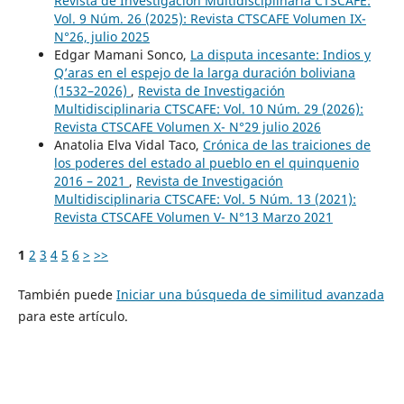
Revista de Investigación Multidisciplinaria CTSCAFE:
Vol. 9 Núm. 26 (2025): Revista CTSCAFE Volumen IX-
N°26, julio 2025
Edgar Mamani Sonco,
La disputa incesante: Indios y
Q’aras en el espejo de la larga duración boliviana
(1532–2026)
,
Revista de Investigación
Multidisciplinaria CTSCAFE: Vol. 10 Núm. 29 (2026):
Revista CTSCAFE Volumen X- N°29 julio 2026
Anatolia Elva Vidal Taco,
Crónica de las traiciones de
los poderes del estado al pueblo en el quinquenio
2016 – 2021
,
Revista de Investigación
Multidisciplinaria CTSCAFE: Vol. 5 Núm. 13 (2021):
Revista CTSCAFE Volumen V- N°13 Marzo 2021
1
2
3
4
5
6
>
>>
También puede
Iniciar una búsqueda de similitud avanzada
para este artículo.