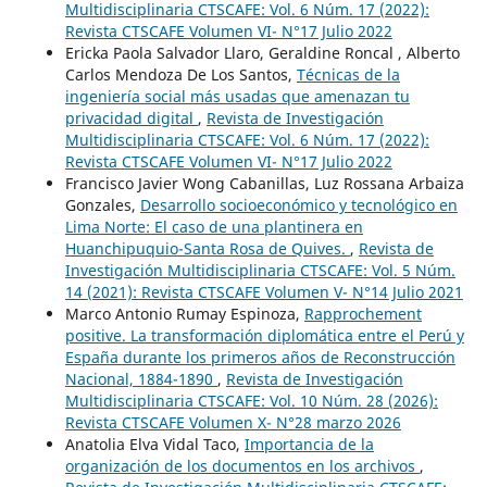
Multidisciplinaria CTSCAFE: Vol. 6 Núm. 17 (2022):
Revista CTSCAFE Volumen VI- N°17 Julio 2022
Ericka Paola Salvador Llaro, Geraldine Roncal , Alberto
Carlos Mendoza De Los Santos,
Técnicas de la
ingeniería social más usadas que amenazan tu
privacidad digital
,
Revista de Investigación
Multidisciplinaria CTSCAFE: Vol. 6 Núm. 17 (2022):
Revista CTSCAFE Volumen VI- N°17 Julio 2022
Francisco Javier Wong Cabanillas, Luz Rossana Arbaiza
Gonzales,
Desarrollo socioeconómico y tecnológico en
Lima Norte: El caso de una plantinera en
Huanchipuquio-Santa Rosa de Quives.
,
Revista de
Investigación Multidisciplinaria CTSCAFE: Vol. 5 Núm.
14 (2021): Revista CTSCAFE Volumen V- N°14 Julio 2021
Marco Antonio Rumay Espinoza,
Rapprochement
positive. La transformación diplomática entre el Perú y
España durante los primeros años de Reconstrucción
Nacional, 1884-1890
,
Revista de Investigación
Multidisciplinaria CTSCAFE: Vol. 10 Núm. 28 (2026):
Revista CTSCAFE Volumen X- N°28 marzo 2026
Anatolia Elva Vidal Taco,
Importancia de la
organización de los documentos en los archivos
,