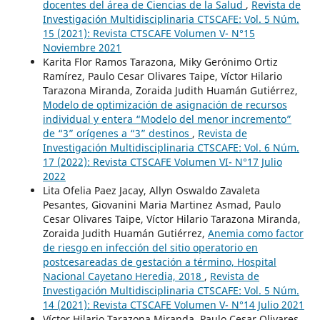
docentes del área de Ciencias de la Salud
,
Revista de
Investigación Multidisciplinaria CTSCAFE: Vol. 5 Núm.
15 (2021): Revista CTSCAFE Volumen V- N°15
Noviembre 2021
Karita Flor Ramos Tarazona, Miky Gerónimo Ortiz
Ramírez, Paulo Cesar Olivares Taipe, Víctor Hilario
Tarazona Miranda, Zoraida Judith Huamán Gutiérrez,
Modelo de optimización de asignación de recursos
individual y entera “Modelo del menor incremento”
de “3” orígenes a “3” destinos
,
Revista de
Investigación Multidisciplinaria CTSCAFE: Vol. 6 Núm.
17 (2022): Revista CTSCAFE Volumen VI- N°17 Julio
2022
Lita Ofelia Paez Jacay, Allyn Oswaldo Zavaleta
Pesantes, Giovanini Maria Martinez Asmad, Paulo
Cesar Olivares Taipe, Víctor Hilario Tarazona Miranda,
Zoraida Judith Huamán Gutiérrez,
Anemia como factor
de riesgo en infección del sitio operatorio en
postcesareadas de gestación a término, Hospital
Nacional Cayetano Heredia, 2018
,
Revista de
Investigación Multidisciplinaria CTSCAFE: Vol. 5 Núm.
14 (2021): Revista CTSCAFE Volumen V- N°14 Julio 2021
Víctor Hilario Tarazona Miranda, Paulo Cesar Olivares