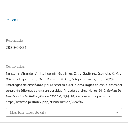
PDF
Publicado
2020-08-31
Cómo citar
Tarazona Miranda, V. H. ., Huamán Gutiérrez, Z. J. ., Gutiérrez Espínola, K. M. .,
Olivares Taipe, P. C. ., Ortiz Ramírez, M. G. ., & Aguilar Saenz, J. L. . (2020).
Estrategias de enseñanza y el aprendizaje del idioma Inglés en estudiantes del
centro de Idiomas de una universidad Privada de Lima Norte, 2017.
Revista De
Investigación Multidisciplinaria CTSCAFE
,
2
(6), 10. Recuperado a partir de
https://ctscafe.pe/index.php/ctscafe/article/view/82
Más formatos de cita