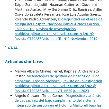
Taipe, Zoraida Judith Huamán Gutiérrez, Giovanini
Martinez Asmad, Miky Gerónimo Ortiz Ramírez, Ayllin
Oswaldo Zavaleta Persantes, José Luis Aguilar Saenz,
Rolando Pedro Adrianzen,
Bioseguridad en el área de
cirugía del Hospital Nacional Daniel Alcides Carrión,
Callao 2018
,
Revista de Investigación
Multidisciplinaria CTSCAFE: Vol. 3 Núm. 9 (2019):
Revista CTSCAFE Volumen III- N°9 Noviembre 2019
1
2
>
>>
Artículos similares
Marvin Alberto Chavez Ferrel, Raphael Andre Prieto
Pastor,
Metodologías de gestión de riesgos de TI en
empresas u organizaciones
,
Revista de Investigación
Multidisciplinaria CTSCAFE: Vol. 7 Núm. 20 (2023):
Revista CTSCAFE Volumen VII- N°20 Julio 2023
Angelo Giovanni Tineo Gomez,
Diagnóstico y análisis
de causas raíz del bajo cumplimiento del sistema
integrado de gestión en el Holding Martorell bajo las