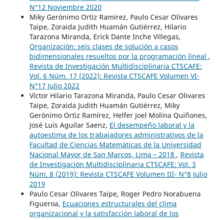
N°12 Noviembre 2020
Miky Gerónimo Ortiz Ramírez, Paulo Cesar Olivares
Taipe, Zoraida Judith Huamán Gutiérrez, Hilario
Tarazona Miranda, Erick Dante Inche Villegas,
Organización: seis clases de solución a casos
bidimensionales resueltos por la programación lineal
,
Revista de Investigación Multidisciplinaria CTSCAFE:
Vol. 6 Núm. 17 (2022): Revista CTSCAFE Volumen VI-
N°17 Julio 2022
Víctor Hilario Tarazona Miranda, Paulo Cesar Olivares
Taipe, Zoraida Judith Huamán Gutiérrez, Miky
Gerónimo Ortiz Ramírez, Helfer Joel Molina Quiñones,
José Luis Aguilar Saenz,
El desempeño laboral y la
autoestima de los trabajadores administrativos de la
Facultad de Ciencias Matemáticas de la Universidad
Nacional Mayor de San Marcos, Lima – 2018
,
Revista
de Investigación Multidisciplinaria CTSCAFE: Vol. 3
Núm. 8 (2019): Revista CTSCAFE Volumen III- N°8 Julio
2019
Paulo Cesar Olivares Taipe, Roger Pedro Norabuena
Figueroa,
Ecuaciones estructurales del clima
organizacional y la satisfacción laboral de los