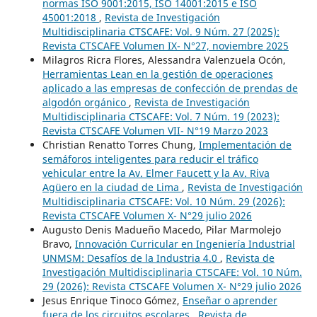
normas ISO 9001:2015, ISO 14001:2015 e ISO
45001:2018
,
Revista de Investigación
Multidisciplinaria CTSCAFE: Vol. 9 Núm. 27 (2025):
Revista CTSCAFE Volumen IX- N°27, noviembre 2025
Milagros Ricra Flores, Alessandra Valenzuela Ocón,
Herramientas Lean en la gestión de operaciones
aplicado a las empresas de confección de prendas de
algodón orgánico
,
Revista de Investigación
Multidisciplinaria CTSCAFE: Vol. 7 Núm. 19 (2023):
Revista CTSCAFE Volumen VII- N°19 Marzo 2023
Christian Renatto Torres Chung,
Implementación de
semáforos inteligentes para reducir el tráfico
vehicular entre la Av. Elmer Faucett y la Av. Riva
Agüero en la ciudad de Lima
,
Revista de Investigación
Multidisciplinaria CTSCAFE: Vol. 10 Núm. 29 (2026):
Revista CTSCAFE Volumen X- N°29 julio 2026
Augusto Denis Madueño Macedo, Pilar Marmolejo
Bravo,
Innovación Curricular en Ingeniería Industrial
UNMSM: Desafíos de la Industria 4.0
,
Revista de
Investigación Multidisciplinaria CTSCAFE: Vol. 10 Núm.
29 (2026): Revista CTSCAFE Volumen X- N°29 julio 2026
Jesus Enrique Tinoco Gómez,
Enseñar o aprender
fuera de los circuitos escolares
,
Revista de