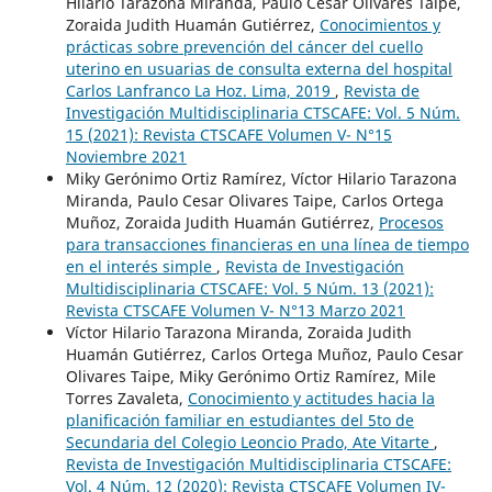
Hilario Tarazona Miranda, Paulo Cesar Olivares Taipe,
Zoraida Judith Huamán Gutiérrez,
Conocimientos y
prácticas sobre prevención del cáncer del cuello
uterino en usuarias de consulta externa del hospital
Carlos Lanfranco La Hoz. Lima, 2019
,
Revista de
Investigación Multidisciplinaria CTSCAFE: Vol. 5 Núm.
15 (2021): Revista CTSCAFE Volumen V- N°15
Noviembre 2021
Miky Gerónimo Ortiz Ramírez, Víctor Hilario Tarazona
Miranda, Paulo Cesar Olivares Taipe, Carlos Ortega
Muñoz, Zoraida Judith Huamán Gutiérrez,
Procesos
para transacciones financieras en una línea de tiempo
en el interés simple
,
Revista de Investigación
Multidisciplinaria CTSCAFE: Vol. 5 Núm. 13 (2021):
Revista CTSCAFE Volumen V- N°13 Marzo 2021
Víctor Hilario Tarazona Miranda, Zoraida Judith
Huamán Gutiérrez, Carlos Ortega Muñoz, Paulo Cesar
Olivares Taipe, Miky Gerónimo Ortiz Ramírez, Mile
Torres Zavaleta,
Conocimiento y actitudes hacia la
planificación familiar en estudiantes del 5to de
Secundaria del Colegio Leoncio Prado, Ate Vitarte
,
Revista de Investigación Multidisciplinaria CTSCAFE:
Vol. 4 Núm. 12 (2020): Revista CTSCAFE Volumen IV-