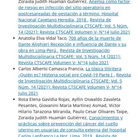
Zoraida Judith Huamán Gutiérrez,
Anemia como factor
de riesgo en infección del sitio operatorio en
postcesareadas de gestación a término, Hospital
Nacional Cayetano Heredia, 2018
,
Revista de
Investigación Multidisciplinaria CTSCAFE: Vol. 5 Núm.
14 (2021): Revista CTSCAFE Volumen V- N°14 Julio 2021
Anatolia Elva Vidal Taco,
700 años de la muerte de
Dante Alighieri Recepción e influencia de Dante y su
obra en Lima-Perú
,
Revista de Investigación
Multidisciplinaria CTSCAFE: Vol. 5 Núm. 14 (2021):
Revista CTSCAFE Volumen V- N°14 Julio 2021
Carlos Alberto Camasca Francia,
La tóxica titiritera
¿Quién es? Historia social pre Covid-19 Parte I
,
Revista
de Investigación Multidisciplinaria CTSCAFE: Vol. 5
Núm. 14 (2021): Revista CTSCAFE Volumen V- N°14
Julio 2021
Rosa Elena Gavidia Rojas, Ayllin Oswaldo Zavaleta
Pesantes, Giovanini Maria Martinez Asmad, Víctor
Hilario Tarazona Miranda, Paulo Cesar Olivares Taipe,
Zoraida Judith Huamán Gutiérrez,
Conocimientos y
prácticas sobre prevención del cáncer del cuello
uterino en usuarias de consulta externa del hospital
Carlos Lanfranco La Hoz. Lima, 2019
,
Revista de