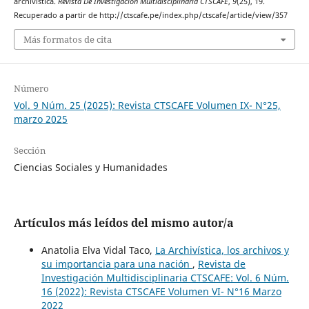
archivística.
Revista De Investigación Multidisciplinaria CTSCAFE
,
9
(25), 19.
Recuperado a partir de http://ctscafe.pe/index.php/ctscafe/article/view/357
Más formatos de cita
Número
Vol. 9 Núm. 25 (2025): Revista CTSCAFE Volumen IX- N°25,
marzo 2025
Sección
Ciencias Sociales y Humanidades
Artículos más leídos del mismo autor/a
Anatolia Elva Vidal Taco,
La Archivística, los archivos y
su importancia para una nación
,
Revista de
Investigación Multidisciplinaria CTSCAFE: Vol. 6 Núm.
16 (2022): Revista CTSCAFE Volumen VI- N°16 Marzo
2022