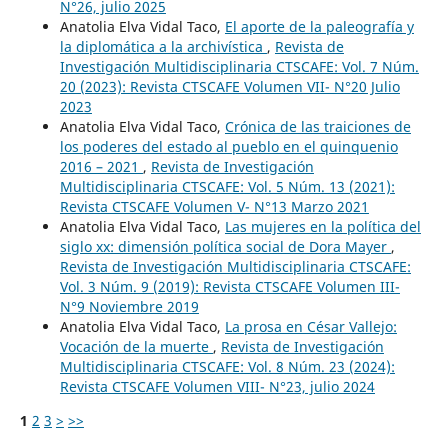
N°26, julio 2025
Anatolia Elva Vidal Taco,
El aporte de la paleografía y
la diplomática a la archivística
,
Revista de
Investigación Multidisciplinaria CTSCAFE: Vol. 7 Núm.
20 (2023): Revista CTSCAFE Volumen VII- N°20 Julio
2023
Anatolia Elva Vidal Taco,
Crónica de las traiciones de
los poderes del estado al pueblo en el quinquenio
2016 – 2021
,
Revista de Investigación
Multidisciplinaria CTSCAFE: Vol. 5 Núm. 13 (2021):
Revista CTSCAFE Volumen V- N°13 Marzo 2021
Anatolia Elva Vidal Taco,
Las mujeres en la política del
siglo xx: dimensión política social de Dora Mayer
,
Revista de Investigación Multidisciplinaria CTSCAFE:
Vol. 3 Núm. 9 (2019): Revista CTSCAFE Volumen III-
N°9 Noviembre 2019
Anatolia Elva Vidal Taco,
La prosa en César Vallejo:
Vocación de la muerte
,
Revista de Investigación
Multidisciplinaria CTSCAFE: Vol. 8 Núm. 23 (2024):
Revista CTSCAFE Volumen VIII- N°23, julio 2024
1
2
3
>
>>