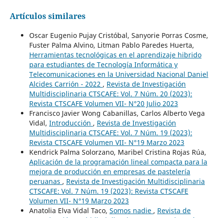
Artículos similares
Oscar Eugenio Pujay Cristóbal, Sanyorie Porras Cosme,
Fuster Palma Alvino, Litman Pablo Paredes Huerta,
Herramientas tecnológicas en el aprendizaje hibrido
para estudiantes de Tecnología Informática y
Telecomunicaciones en la Universidad Nacional Daniel
Alcides Carrión - 2022
,
Revista de Investigación
Multidisciplinaria CTSCAFE: Vol. 7 Núm. 20 (2023):
Revista CTSCAFE Volumen VII- N°20 Julio 2023
Francisco Javier Wong Cabanillas, Carlos Alberto Vega
Vidal,
Introducción
,
Revista de Investigación
Multidisciplinaria CTSCAFE: Vol. 7 Núm. 19 (2023):
Revista CTSCAFE Volumen VII- N°19 Marzo 2023
Kendrick Palma Solorzano, Maribel Cristina Rojas Rúa,
Aplicación de la programación lineal compacta para la
mejora de producción en empresas de pastelería
peruanas
,
Revista de Investigación Multidisciplinaria
CTSCAFE: Vol. 7 Núm. 19 (2023): Revista CTSCAFE
Volumen VII- N°19 Marzo 2023
Anatolia Elva Vidal Taco,
Somos nadie
,
Revista de