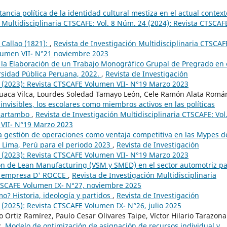
ancia política de la identidad cultural mestiza en el actual context
 Multidisciplinaria CTSCAFE: Vol. 8 Núm. 24 (2024): Revista CTSCAF
l Callao (1821):
,
Revista de Investigación Multidisciplinaria CTSCAF
olumen VII- N°21 noviembre 2023
 la Elaboración de un Trabajo Monográfico Grupal de Pregrado en 
rsidad Pública Peruana, 2022.
,
Revista de Investigación
9 (2023): Revista CTSCAFE Volumen VII- N°19 Marzo 2023
uaca Vilca, Lourdes Soledad Tamayo León, Cele Ramón Alata Romá
 invisibles, los escolares como miembros activos en las políticas
ucartambo
,
Revista de Investigación Multidisciplinaria CTSCAFE: Vol.
 VII- N°19 Marzo 2023
a gestión de operaciones como ventaja competitiva en las Mypes d
, Lima, Perú para el periodo 2023
,
Revista de Investigación
9 (2023): Revista CTSCAFE Volumen VII- N°19 Marzo 2023
ón de Lean Manufacturing (VSM y SMED) en el sector automotriz p
la empresa D' ROCCE
,
Revista de Investigación Multidisciplinaria
CTSCAFE Volumen IX- N°27, noviembre 2025
o? Historia, ideología y partidos
,
Revista de Investigación
 (2025): Revista CTSCAFE Volumen IX- N°26, julio 2025
Ortiz Ramírez, Paulo Cesar Olivares Taipe, Víctor Hilario Tarazona
z,
Modelo de optimización de asignación de recursos individual y