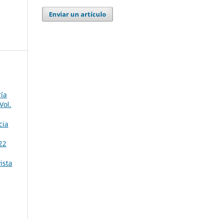
Enviar un artículo
ría
Vol.
cia
22
ista