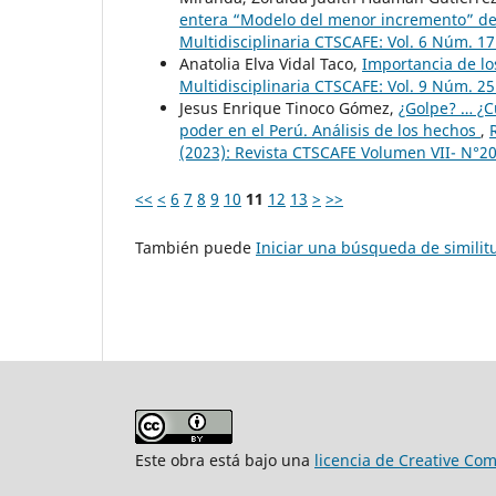
entera “Modelo del menor incremento” de 
Multidisciplinaria CTSCAFE: Vol. 6 Núm. 17
Anatolia Elva Vidal Taco,
Importancia de lo
Multidisciplinaria CTSCAFE: Vol. 9 Núm. 2
Jesus Enrique Tinoco Gómez,
¿Golpe? … ¿C
poder en el Perú. Análisis de los hechos
,
(2023): Revista CTSCAFE Volumen VII- N°20
<<
<
6
7
8
9
10
11
12
13
>
>>
También puede
Iniciar una búsqueda de simili
Este obra está bajo una
licencia de Creative Co