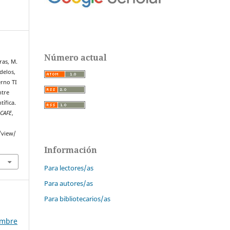
Número actual
ras, M.
delos,
erno TI
ntre
tífica.
SCAFE
,
/view/
Información
Para lectores/as
Para autores/as
Para bibliotecarios/as
embre