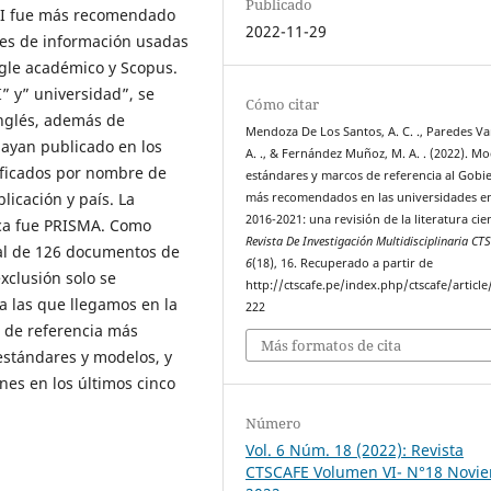
Publicado
 TI fue más recomendado
2022-11-29
tes de información usadas
gle académico y Scopus.
I” y” universidad”, se
Cómo citar
inglés, además de
Mendoza De Los Santos, A. C. ., Paredes Va
ayan publicado en los
A. ., & Fernández Muñoz, M. A. . (2022). Mo
ificados por nombre de
estándares y marcos de referencia al Gobi
blicación y país. La
más recomendados en las universidades e
2016-2021: una revisión de la literatura cien
ica fue PRISMA. Como
Revista De Investigación Multidisciplinaria CT
tal de 126 documentos de
6
(18), 16. Recuperado a partir de
exclusión solo se
http://ctscafe.pe/index.php/ctscafe/article
a las que llegamos en la
222
 de referencia más
Más formatos de cita
estándares y modelos, y
nes en los últimos cinco
Número
Vol. 6 Núm. 18 (2022): Revista
CTSCAFE Volumen VI- N°18 Novi