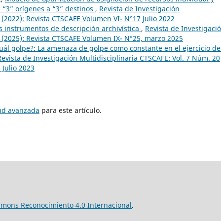
“3” orígenes a “3” destinos
,
Revista de Investigación
 (2022): Revista CTSCAFE Volumen VI- N°17 Julio 2022
s instrumentos de descripción archivística
,
Revista de Investigaci
5 (2025): Revista CTSCAFE Volumen IX- N°25, marzo 2025
uál golpe?: La amenaza de golpe como constante en el ejercicio de
Revista de Investigación Multidisciplinaria CTSCAFE: Vol. 7 Núm. 20
 Julio 2023
tud avanzada
para este artículo.
mmons Reconocimiento 4.0 Internacional
.