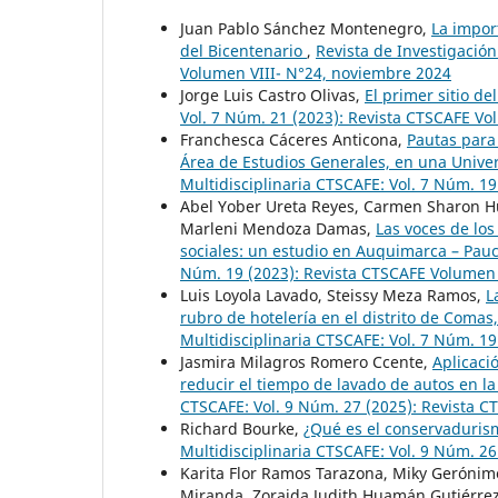
Juan Pablo Sánchez Montenegro,
La import
del Bicentenario
,
Revista de Investigación
Volumen VIII- N°24, noviembre 2024
Jorge Luis Castro Olivas,
El primer sitio de
Vol. 7 Núm. 21 (2023): Revista CTSCAFE V
Franchesca Cáceres Anticona,
Pautas para
Área de Estudios Generales, en una Unive
Multidisciplinaria CTSCAFE: Vol. 7 Núm. 1
Abel Yober Ureta Reyes, Carmen Sharon H
Marleni Mendoza Damas,
Las voces de los
sociales: un estudio en Auquimarca – Pa
Núm. 19 (2023): Revista CTSCAFE Volumen
Luis Loyola Lavado, Steissy Meza Ramos,
L
rubro de hotelería en el distrito de Comas
Multidisciplinaria CTSCAFE: Vol. 7 Núm. 1
Jasmira Milagros Romero Ccente,
Aplicaci
reducir el tiempo de lavado de autos en 
CTSCAFE: Vol. 9 Núm. 27 (2025): Revista 
Richard Bourke,
¿Qué es el conservadurism
Multidisciplinaria CTSCAFE: Vol. 9 Núm. 26
Karita Flor Ramos Tarazona, Miky Gerónimo 
Miranda, Zoraida Judith Huamán Gutiérre