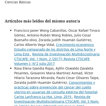
Ciencias Básicas
Artículos más leídos del mismo autor/a
Francisco Javier Wong Cabanillas, Oscar Rafael Tinoco
Gómez, Antonio Rubén Wong Robles, Julio Cesar
Buenaño olivo, Zoraida Judith Huamán Gutiérrez,
Carlos Alberto Vega Vidal,
Crecimiento económico:
Estudio comparado de los distritos de Lima Norte y
Lima Este
,
Revista de Investigación Multidisciplinaria
CTSCAFE: Vol. 1 Núm. 2 (2017): Revista CTSCAFE
Volumen I- N°2 Julio 2017
Rosa Elena Gavidia Rojas, Ayllin Oswaldo Zavaleta
Pesantes, Giovanini Maria Martinez Asmad, Víctor
Hilario Tarazona Miranda, Paulo Cesar Olivares Taipe,
Zoraida Judith Huamán Gutiérrez,
Conocimientos y
prácticas sobre prevención del cáncer del cuello
uterino en usuarias de consulta externa del hospital
Carlos Lanfranco La Hoz. Lima, 2019
,
Revista de
Investigación Multidisciplinaria CTSCAFE: Vol. 5 Núm.