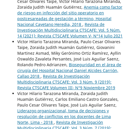
Cesar Olivares Taipe, Víctor Hilario Tarazona Miranda,
Zoraida Judith Huamán Gutiérrez,
Anemia como factor
de riesgo en infección del sitio operatorio en
postcesareadas de gestación a término, Hospital
Nacional Cayetano Heredia, 2018
,
Revista de
Investigación Multidisciplinaria CTSCAFE: Vol. 5 Núm.
14 (2021): Revista CTSCAFE Volumen V- N°14 Julio 2021
Víctor Hilario Tarazona Miranda, Paulo Cesar Olivares
Taipe, Zoraida Judith Huamán Gutiérrez, Giovanini
Martinez Asmad, Miky Gerónimo Ortiz Ramírez, Ayllin
Oswaldo Zavaleta Persantes, José Luis Aguilar Saenz,
Rolando Pedro Adrianzen,
Bioseguridad en el área de
cirugía del Hospital Nacional Daniel Alcides Carrión,
Callao 2018
,
Revista de Investigación
Multidisciplinaria CTSCAFE: Vol. 3 Núm. 9 (2019):
Revista CTSCAFE Volumen III- N°9 Noviembre 2019
Víctor Hilario Tarazona Miranda, Zoraida Judith
Huamán Gutiérrez, Carlos Emiliano Castro Gonzales,
Paulo Cesar Olivares Taipe, José Luis Aguilar Saenz,
Liderazgo organizacional, toma de decisiones y
resolución de conflictos en los docentes de Lima
Norte, Lima - 2018
,
Revista de Investigación
Multidisciplinaria CTSCAFE: Vol. 3 Núm. 7 (2019):