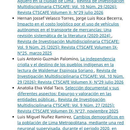
Agüero en la ciudad de Lima
,
Revista de Investigación
Multidisciplinaria CTSCAFE: Vol. 10 Núm. 29 (2026):
Revista CTSCAFE Volumen X- N°29 julio 2026
Hernan Jossef Velasco Torres, Jorge Luis Roca Becerra,
Impacto en el costo logístico por el uso de vehículos
autónomos en el transporte de mercancías: Una
revisión sistemática de la literatura (2020-2024)
,
Revista de Investigación Multidisciplinaria CTSCAFE:
Vol. 9 Núm. 25 (2025): Revista CTSCAFE Volumen IX-
N°25, marzo 2025
Luis Antonio Guzmán Palomino,
La independencia
criolla y el destino de los pueblos indígenas en la
lectura de Waldemar Espinoza Soriano
,
Revista de
Investigación Multidisciplinaria CTSCAFE: Vol. 10 Núm.
29 (2026): Revista CTSCAFE Volumen X- N°29 julio 2026
Anatolia Elva Vidal Taco,
Selección documental y sus
diferentes aspectos: Expurgo y valoración en las
entidades públicas
,
Revista de Investigación
Multidisciplinaria CTSCAFE: Vol. 9 Núm. 27 (2025):
Revista CTSCAFE Volumen IX- N°27, noviembre 2025
Luis Miguel Nuñez Ramirez,
Cambios demográficos en
la población de Lima Metropolitana, mediante una red
neuronal supervisada, durante el periodo 2020, en