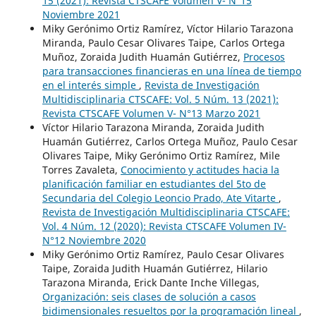
15 (2021): Revista CTSCAFE Volumen V- N°15
Noviembre 2021
Miky Gerónimo Ortiz Ramírez, Víctor Hilario Tarazona
Miranda, Paulo Cesar Olivares Taipe, Carlos Ortega
Muñoz, Zoraida Judith Huamán Gutiérrez,
Procesos
para transacciones financieras en una línea de tiempo
en el interés simple
,
Revista de Investigación
Multidisciplinaria CTSCAFE: Vol. 5 Núm. 13 (2021):
Revista CTSCAFE Volumen V- N°13 Marzo 2021
Víctor Hilario Tarazona Miranda, Zoraida Judith
Huamán Gutiérrez, Carlos Ortega Muñoz, Paulo Cesar
Olivares Taipe, Miky Gerónimo Ortiz Ramírez, Mile
Torres Zavaleta,
Conocimiento y actitudes hacia la
planificación familiar en estudiantes del 5to de
Secundaria del Colegio Leoncio Prado, Ate Vitarte
,
Revista de Investigación Multidisciplinaria CTSCAFE:
Vol. 4 Núm. 12 (2020): Revista CTSCAFE Volumen IV-
N°12 Noviembre 2020
Miky Gerónimo Ortiz Ramírez, Paulo Cesar Olivares
Taipe, Zoraida Judith Huamán Gutiérrez, Hilario
Tarazona Miranda, Erick Dante Inche Villegas,
Organización: seis clases de solución a casos
bidimensionales resueltos por la programación lineal
,