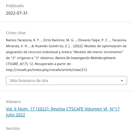
Publicado
2022-07-31
Cómo citar
Ramos Tarazona, K. F. ., Ortiz Ramírez, M. G. ., Olivares Taipe, P. C. ., Tarazona
Miranda, V. H. ., & Huamán Gutiérrez, Z. J. . (2022). Modelo de optimización de
asignación de recursos individual y entera “Modelo del menor incremento”
de “3” orígenes a “3” destinos.
Revista De Investigación Multidisciplinaria
CTSCAFE
,
6
(17), 12. Recuperado a partir de
http://ctscafe.pe/index.php/ctscafe/article/view/212
Más formatos de cita
Número
Vol. 6 Núm. 17 (2022): Revista CTSCAFE Volumen VI- N°17
Julio 2022
Sección