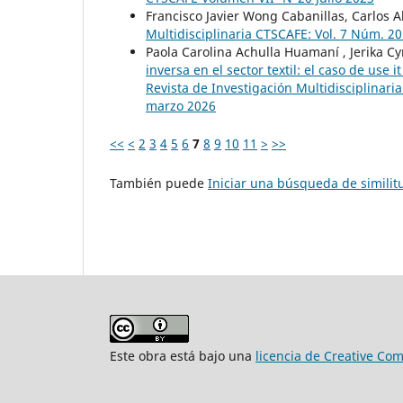
Francisco Javier Wong Cabanillas, Carlos A
Multidisciplinaria CTSCAFE: Vol. 7 Núm. 20
Paola Carolina Achulla Huamaní , Jerika C
inversa en el sector textil: el caso de 
Revista de Investigación Multidisciplinar
marzo 2026
<<
<
2
3
4
5
6
7
8
9
10
11
>
>>
También puede
Iniciar una búsqueda de simili
Este obra está bajo una
licencia de Creative Co