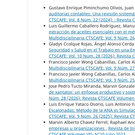
Gustavo Enrique Piminchumo Olivos, Juan
auditorias contables: Una revisión sistemát
CTSCAFE: Vol. 8 Núm. 22 (2024): : Revista
Luis Guillermo Caballero Rodríguez, Manu
extracción de aceites esenciales con el mé
Multidisciplinaria CTSCAFE: Vol. 9 Núm. 26
Gladys Ccolque Rojas, Ángel Alonso Cerd
Seguridad y Salud en el Trabajo en una E
CTSCAFE: Vol. 10 Núm. 28 (2026): Revista
Francisco Javier Wong Cabanillas, Carlos A
Multidisciplinaria CTSCAFE: Vol. 9 Núm. 2
Francisco Javier Wong Cabanillas, Carlos A
Multidisciplinaria CTSCAFE: Vol. 9 Núm. 2
Jose Pedro Tucto Miranda, Marvin Gonzal
de xantatos: un enfoque productivo y sos
Núm. 28 (2026): Revista CTSCAFE Volumen
Luis Enrique Yataco Osorio, Luis Antonio Y
Escalonadas: Método de la ANA vs Simula
CTSCAFE: Vol. 9 Núm. 26 (2025): Revista C
Marvin Alberto Chavez Ferrel, Raphael And
empresas u organizaciones
,
Revista de In
CTSCAFE Volumen VII- N°20 Julio 2023