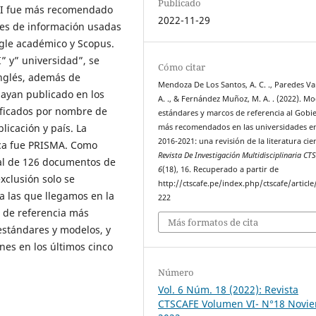
Publicado
 TI fue más recomendado
2022-11-29
tes de información usadas
gle académico y Scopus.
I” y” universidad”, se
Cómo citar
inglés, además de
Mendoza De Los Santos, A. C. ., Paredes Va
ayan publicado en los
A. ., & Fernández Muñoz, M. A. . (2022). Mo
ificados por nombre de
estándares y marcos de referencia al Gobi
blicación y país. La
más recomendados en las universidades e
2016-2021: una revisión de la literatura cien
ica fue PRISMA. Como
Revista De Investigación Multidisciplinaria CT
tal de 126 documentos de
6
(18), 16. Recuperado a partir de
exclusión solo se
http://ctscafe.pe/index.php/ctscafe/article
a las que llegamos en la
222
 de referencia más
Más formatos de cita
estándares y modelos, y
nes en los últimos cinco
Número
Vol. 6 Núm. 18 (2022): Revista
CTSCAFE Volumen VI- N°18 Novi