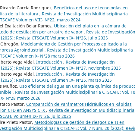
 Ricardo García Rodríguez,
Beneficios del uso de tecnologías en
ica de la literatura
,
Revista de Investigación Multidisciplinaria
 CTSCAFE Volumen VIII- N°22, marzo 2024
el Exaltación Bejar Ramos,
Ubicación del plato en la cámara de
todo de destilación por arrastre de vapor
,
Revista de Investigació
 (2025): Revista CTSCAFE Volumen IX- N°26, julio 2025
a Obregón,
Modelamiento de Gestión por Procesos aplicado a la
mpresa Agroindustrial
,
Revista de Investigación Multidisciplinaria
 CTSCAFE Volumen X- N°28 marzo 2026
lberto Vega Vidal,
Introducción
,
Revista de Investigación
7 (2025): Revista CTSCAFE Volumen IX- N°27, noviembre 2025
lberto Vega Vidal,
Introducción
,
Revista de Investigación
5 (2025): Revista CTSCAFE Volumen IX- N°25, marzo 2025
es Muñoz,
Uso eficiente del agua en una planta química de produc
tenible
,
Revista de Investigación Multidisciplinaria CTSCAFE: Vol. 1
 X- N°28 marzo 2026
ataco Pastor,
Comparación de Parámetros Hidráulicos en Rápidas
ción CFD en ANSYS CFX
,
Revista de Investigación Multidisciplinaria
TSCAFE Volumen IX- N°26, julio 2025
re Prieto Pastor,
Metodologías de gestión de riesgos de TI en
vestigación Multidisciplinaria CTSCAFE: Vol. 7 Núm. 20 (2023): Revi