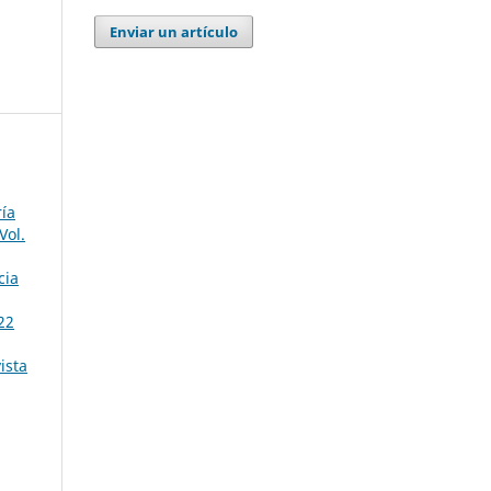
Enviar un artículo
ría
Vol.
cia
22
ista