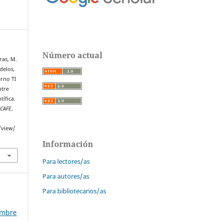
Número actual
ras, M.
delos,
erno TI
ntre
tífica.
SCAFE
,
/view/
Información
Para lectores/as
Para autores/as
Para bibliotecarios/as
embre