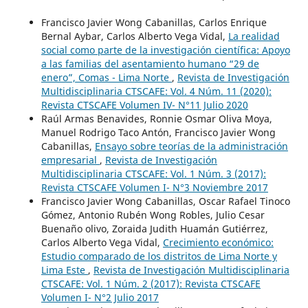
Francisco Javier Wong Cabanillas, Carlos Enrique
Bernal Aybar, Carlos Alberto Vega Vidal,
La realidad
social como parte de la investigación científica: Apoyo
a las familias del asentamiento humano “29 de
enero”, Comas - Lima Norte
,
Revista de Investigación
Multidisciplinaria CTSCAFE: Vol. 4 Núm. 11 (2020):
Revista CTSCAFE Volumen IV- N°11 Julio 2020
Raúl Armas Benavides, Ronnie Osmar Oliva Moya,
Manuel Rodrigo Taco Antón, Francisco Javier Wong
Cabanillas,
Ensayo sobre teorías de la administración
empresarial
,
Revista de Investigación
Multidisciplinaria CTSCAFE: Vol. 1 Núm. 3 (2017):
Revista CTSCAFE Volumen I- N°3 Noviembre 2017
Francisco Javier Wong Cabanillas, Oscar Rafael Tinoco
Gómez, Antonio Rubén Wong Robles, Julio Cesar
Buenaño olivo, Zoraida Judith Huamán Gutiérrez,
Carlos Alberto Vega Vidal,
Crecimiento económico:
Estudio comparado de los distritos de Lima Norte y
Lima Este
,
Revista de Investigación Multidisciplinaria
CTSCAFE: Vol. 1 Núm. 2 (2017): Revista CTSCAFE
Volumen I- N°2 Julio 2017