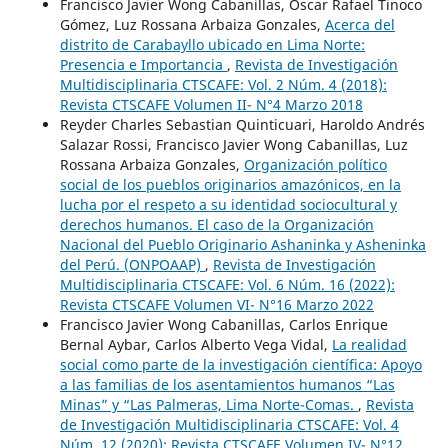
Francisco Javier Wong Cabanillas, Oscar Rafael Tinoco
Gómez, Luz Rossana Arbaiza Gonzales,
Acerca del
distrito de Carabayllo ubicado en Lima Norte:
Presencia e Importancia
,
Revista de Investigación
Multidisciplinaria CTSCAFE: Vol. 2 Núm. 4 (2018):
Revista CTSCAFE Volumen II- N°4 Marzo 2018
Reyder Charles Sebastian Quinticuari, Haroldo Andrés
Salazar Rossi, Francisco Javier Wong Cabanillas, Luz
Rossana Arbaiza Gonzales,
Organización político
social de los pueblos originarios amazónicos, en la
lucha por el respeto a su identidad sociocultural y
derechos humanos. El caso de la Organización
Nacional del Pueblo Originario Ashaninka y Asheninka
del Perú. (ONPOAAP)
,
Revista de Investigación
Multidisciplinaria CTSCAFE: Vol. 6 Núm. 16 (2022):
Revista CTSCAFE Volumen VI- N°16 Marzo 2022
Francisco Javier Wong Cabanillas, Carlos Enrique
Bernal Aybar, Carlos Alberto Vega Vidal,
La realidad
social como parte de la investigación científica: Apoyo
a las familias de los asentamientos humanos “Las
Minas” y “Las Palmeras, Lima Norte-Comas.
,
Revista
de Investigación Multidisciplinaria CTSCAFE: Vol. 4
Núm. 12 (2020): Revista CTSCAFE Volumen IV- N°12