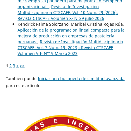
microempresa panadera para mejorar el desempeño
organizacional.
,
Revista de Investigación
Multidisciplinaria CTSCAFE: Vol. 10 Núm. 29 (2026):
Revista CTSCAFE Volumen X- N°29 julio 2026
Kendrick Palma Solorzano, Maribel Cristina Rojas Rúa,
Aplicación de la programación lineal compacta para la
mejora de producción en empresas de pastelería
peruanas
,
Revista de Investigación Multidisciplinaria
CTSCAFE: Vol. 7 Núm. 19 (2023): Revista CTSCAFE
Volumen VII- N°19 Marzo 2023
1
2
3
>
>>
También puede
Iniciar una búsqueda de similitud avanzada
para este artículo.