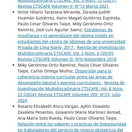
Multidisciplinaria CTSCAFE: Vol. 5 Núm. 13 (2021):
Revista CTSCAFE Volumen V- N°13 Marzo 2021
Víctor Hilario Tarazona Miranda, Zoraida Judith
Huamán Gutiérrez, Karin Magali Gutiérrez Espínola,
Paulo Cesar Olivares Taipe, Miky Gerónimo Ortiz
Ramírez, José Luis Aguilar Saenz,
Estrategias de
enseñanza y el aprendizaje del idioma Inglés en
estudiantes del centro de Idiomas de una universidad
Privada de Lima Norte, 2017
,
Revista de Investigación
Multidisciplinaria CTSCAFE: Vol. 2 Núm. 6 (2018):
Revista CTSCAFE Volumen II- N°6 Noviembre 2018
Miky Gerónimo Ortiz Ramírez, Paulo César Olivares
Taipe, Carlos Ortega Muñoz,
Dispersión para la
coherencia interna curricular entre las áreas de
desempeño laboral y eventos curriculares
,
Revista de
Investigación Multidisciplinaria CTSCAFE: Vol. 8 Núm.
23 (2024): Revista CTSCAFE Volumen VIII- N°23, julio
2024
Rosario Elizabeth Risco Vargas, Ayllin Oswaldo
Zavaleta Pesantes, Giovanini María Martinez Asmad,
Ana María Soto Rueda, Paulo Cesar Olivares Taipe,
Relación entre los saberes y prácticas de bioseguridad
en trabajadores del servicio de gineco-obstetricia del