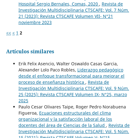
Hospital Sergio Bernales, Comas, 2020
,
Revista de
Investigación Multidisciplinaria CTSCAFE: Vol. 7 Núm.
21 (2023): Revista CTSCAFE Volumen VII- N°21
noviembre 2023
<<
<
1
2
Artículos similares
Erik Felix Asencio, Walter Oswaldo Casas Garcia,
Alexander Lolo Paco Robles,
Liderazgo pedagógico
desde el enfoque transformacional para mejorar el
proceso de enseñanza histórica
,
Revista de
Investigación Multidisciplinaria CTSCAFE: Vol. 9 Núm.
25 (2025): Revista CTSCAFE Volumen IX- N°25, marzo
2025
Paulo Cesar Olivares Taipe, Roger Pedro Norabuena
Figueroa,
Ecuaciones estructurales del clima
organizacional y la satisfacción laboral de los
docentes del área de Ciencias de la Salud
,
Revista de
Investigación Multidisciplinaria CTSCAFE: Vol. 5 Núm.
15 (2021): Revista CTSCAFE Volumen V- N°15