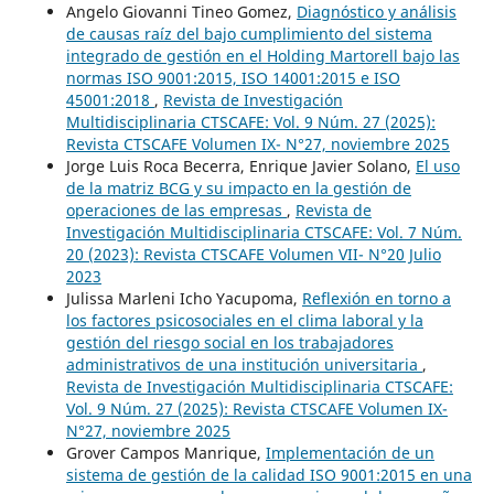
Angelo Giovanni Tineo Gomez,
Diagnóstico y análisis
de causas raíz del bajo cumplimiento del sistema
integrado de gestión en el Holding Martorell bajo las
normas ISO 9001:2015, ISO 14001:2015 e ISO
45001:2018
,
Revista de Investigación
Multidisciplinaria CTSCAFE: Vol. 9 Núm. 27 (2025):
Revista CTSCAFE Volumen IX- N°27, noviembre 2025
Jorge Luis Roca Becerra, Enrique Javier Solano,
El uso
de la matriz BCG y su impacto en la gestión de
operaciones de las empresas
,
Revista de
Investigación Multidisciplinaria CTSCAFE: Vol. 7 Núm.
20 (2023): Revista CTSCAFE Volumen VII- N°20 Julio
2023
Julissa Marleni Icho Yacupoma,
Reflexión en torno a
los factores psicosociales en el clima laboral y la
gestión del riesgo social en los trabajadores
administrativos de una institución universitaria
,
Revista de Investigación Multidisciplinaria CTSCAFE:
Vol. 9 Núm. 27 (2025): Revista CTSCAFE Volumen IX-
N°27, noviembre 2025
Grover Campos Manrique,
Implementación de un
sistema de gestión de la calidad ISO 9001:2015 en una