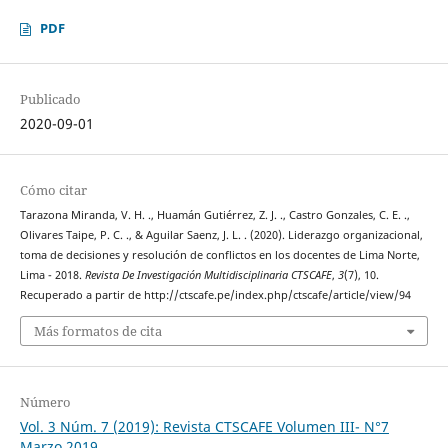
PDF
Publicado
2020-09-01
Cómo citar
Tarazona Miranda, V. H. ., Huamán Gutiérrez, Z. J. ., Castro Gonzales, C. E. .,
Olivares Taipe, P. C. ., & Aguilar Saenz, J. L. . (2020). Liderazgo organizacional,
toma de decisiones y resolución de conflictos en los docentes de Lima Norte,
Lima - 2018.
Revista De Investigación Multidisciplinaria CTSCAFE
,
3
(7), 10.
Recuperado a partir de http://ctscafe.pe/index.php/ctscafe/article/view/94
Más formatos de cita
Número
Vol. 3 Núm. 7 (2019): Revista CTSCAFE Volumen III- N°7
Marzo 2019