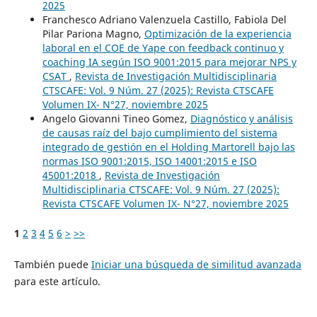
2025
Franchesco Adriano Valenzuela Castillo, Fabiola Del
Pilar Pariona Magno,
Optimización de la experiencia
laboral en el COE de Yape con feedback continuo y
coaching IA según ISO 9001:2015 para mejorar NPS y
CSAT
,
Revista de Investigación Multidisciplinaria
CTSCAFE: Vol. 9 Núm. 27 (2025): Revista CTSCAFE
Volumen IX- N°27, noviembre 2025
Angelo Giovanni Tineo Gomez,
Diagnóstico y análisis
de causas raíz del bajo cumplimiento del sistema
integrado de gestión en el Holding Martorell bajo las
normas ISO 9001:2015, ISO 14001:2015 e ISO
45001:2018
,
Revista de Investigación
Multidisciplinaria CTSCAFE: Vol. 9 Núm. 27 (2025):
Revista CTSCAFE Volumen IX- N°27, noviembre 2025
1
2
3
4
5
6
>
>>
También puede
Iniciar una búsqueda de similitud avanzada
para este artículo.