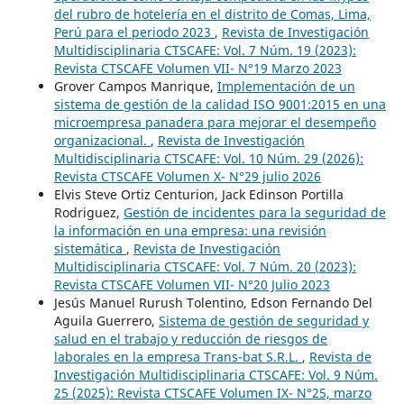
del rubro de hotelería en el distrito de Comas, Lima,
Perú para el periodo 2023
,
Revista de Investigación
Multidisciplinaria CTSCAFE: Vol. 7 Núm. 19 (2023):
Revista CTSCAFE Volumen VII- N°19 Marzo 2023
Grover Campos Manrique,
Implementación de un
sistema de gestión de la calidad ISO 9001:2015 en una
microempresa panadera para mejorar el desempeño
organizacional.
,
Revista de Investigación
Multidisciplinaria CTSCAFE: Vol. 10 Núm. 29 (2026):
Revista CTSCAFE Volumen X- N°29 julio 2026
Elvis Steve Ortiz Centurion, Jack Edinson Portilla
Rodriguez,
Gestión de incidentes para la seguridad de
la información en una empresa: una revisión
sistemática
,
Revista de Investigación
Multidisciplinaria CTSCAFE: Vol. 7 Núm. 20 (2023):
Revista CTSCAFE Volumen VII- N°20 Julio 2023
Jesús Manuel Rurush Tolentino, Edson Fernando Del
Aguila Guerrero,
Sistema de gestión de seguridad y
salud en el trabajo y reducción de riesgos de
laborales en la empresa Trans-bat S.R.L.
,
Revista de
Investigación Multidisciplinaria CTSCAFE: Vol. 9 Núm.
25 (2025): Revista CTSCAFE Volumen IX- N°25, marzo