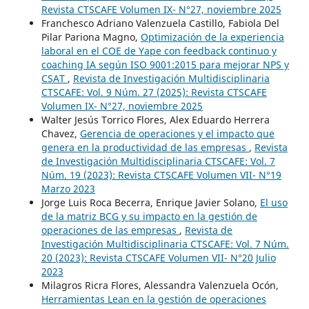
Revista CTSCAFE Volumen IX- N°27, noviembre 2025
Franchesco Adriano Valenzuela Castillo, Fabiola Del
Pilar Pariona Magno,
Optimización de la experiencia
laboral en el COE de Yape con feedback continuo y
coaching IA según ISO 9001:2015 para mejorar NPS y
CSAT
,
Revista de Investigación Multidisciplinaria
CTSCAFE: Vol. 9 Núm. 27 (2025): Revista CTSCAFE
Volumen IX- N°27, noviembre 2025
Walter Jesús Torrico Flores, Alex Eduardo Herrera
Chavez,
Gerencia de operaciones y el impacto que
genera en la productividad de las empresas
,
Revista
de Investigación Multidisciplinaria CTSCAFE: Vol. 7
Núm. 19 (2023): Revista CTSCAFE Volumen VII- N°19
Marzo 2023
Jorge Luis Roca Becerra, Enrique Javier Solano,
El uso
de la matriz BCG y su impacto en la gestión de
operaciones de las empresas
,
Revista de
Investigación Multidisciplinaria CTSCAFE: Vol. 7 Núm.
20 (2023): Revista CTSCAFE Volumen VII- N°20 Julio
2023
Milagros Ricra Flores, Alessandra Valenzuela Ocón,
Herramientas Lean en la gestión de operaciones