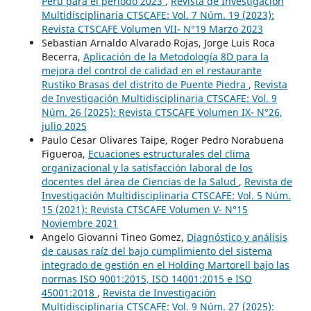
Perú para el periodo 2023
,
Revista de Investigación
Multidisciplinaria CTSCAFE: Vol. 7 Núm. 19 (2023):
Revista CTSCAFE Volumen VII- N°19 Marzo 2023
Sebastian Arnaldo Alvarado Rojas, Jorge Luis Roca
Becerra,
Aplicación de la Metodología 8D para la
mejora del control de calidad en el restaurante
Rustiko Brasas del distrito de Puente Piedra
,
Revista
de Investigación Multidisciplinaria CTSCAFE: Vol. 9
Núm. 26 (2025): Revista CTSCAFE Volumen IX- N°26,
julio 2025
Paulo Cesar Olivares Taipe, Roger Pedro Norabuena
Figueroa,
Ecuaciones estructurales del clima
organizacional y la satisfacción laboral de los
docentes del área de Ciencias de la Salud
,
Revista de
Investigación Multidisciplinaria CTSCAFE: Vol. 5 Núm.
15 (2021): Revista CTSCAFE Volumen V- N°15
Noviembre 2021
Angelo Giovanni Tineo Gomez,
Diagnóstico y análisis
de causas raíz del bajo cumplimiento del sistema
integrado de gestión en el Holding Martorell bajo las
normas ISO 9001:2015, ISO 14001:2015 e ISO
45001:2018
,
Revista de Investigación
Multidisciplinaria CTSCAFE: Vol. 9 Núm. 27 (2025):