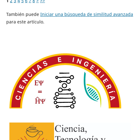
1
2
3
4
5
6
7
8
>
>>
También puede
Iniciar una búsqueda de similitud avanzada
para este artículo.