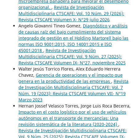
microempresa panadera para mejorar el desempeño
organizacional.
,
Revista de Investigación
Multidisciplinaria CTSCAFE: Vol. 10 Núm. 29 (2026):
Revista CTSCAFE Volumen X- N°29 julio 2026
Angelo Giovanni Tineo Gomez,
Diagnóstico y análisis
de causas raíz del bajo cumplimiento del sistema
integrado de gestión en el Holding Martorell bajo las
normas ISO 9001:2015, ISO 14001:2015 e ISO
45001:2018
,
Revista de Investigación
Multidisciplinaria CTSCAFE: Vol. 9 Núm. 27 (2025):
Revista CTSCAFE Volumen IX- N°27, noviembre 2025
Walter Jesús Torrico Flores, Alex Eduardo Herrera
Chavez,
Gerencia de operaciones y el impacto que
genera en la productividad de las empresas
,
Revista
de Investigación Multidisciplinaria CTSCAFE: Vol. 7
Núm. 19 (2023): Revista CTSCAFE Volumen VII- N°19
Marzo 2023
Hernan Jossef Velasco Torres, Jorge Luis Roca Becerra,
Impacto en el costo logístico por el uso de vehículos
autónomos en el transporte de mercancías: Una
revisión sistemática de la literatura (2020-2024)
,
Revista de Investigación Multidisciplinaria CTSCAFE:
Vol. 9 Núm. 25 (2025): Revista CTSCAFE Volumen IX-