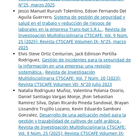
N°25, marzo 2025
Jesús Manuel Rurush Tolentino, Edson Fernando Del
Aguila Guerrero,
Sistema de gestión de seguridad y
salud en el trabajo y reducción de riesgos de
laborales en la empresa Trans-bat S.R.L.
,
Revista de
Investigación Multidisciplinaria CTSCAFE: Vol. 9 Núm.
25 (2025): Revista CTSCAFE Volumen IX- N°25, marzo
2025
Elvis Steve Ortiz Centurion, Jack Edinson Portilla
Rodriguez,
Gestión de incidentes para la seguridad de
la información en una empresa: una revisión
sistemática
,
Revista de Investigación
Multidisciplinaria CTSCAFE: Vol. 7 Núm. 20 (2023):
Revista CTSCAFE Volumen VII- N°20 Julio 2023
Natalia Rodriguez Muñoz, Valentina Polania Osorio,
Daniel Santiago Vargas Monje, Jhon Sebastian
Ramirez Silva, Dylan Ricardo Pineda Sandoval, Brayan
Lissandro Trujillo Lozano, Kevin Eduardo Samboni
Gonzalez,
Desarrollo de una aplicación móvil para la
gestión y trazabilidad de cultivos de café arábica
,
Revista de Investigación Multidisciplinaria CTSCAFE:
Vol. 9 Núm. 25 (2025): Revista CTSCAFE Volumen IX-