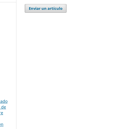
Enviar un artículo
rado
a de
re
en