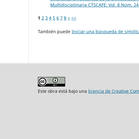
Multidisciplinaria CTSCAFE: Vol. 8 Núm. 2
1
2
3
4
5
6
7
8
>
>>
También puede
Iniciar una búsqueda de simili
Este obra está bajo una
licencia de Creative Co