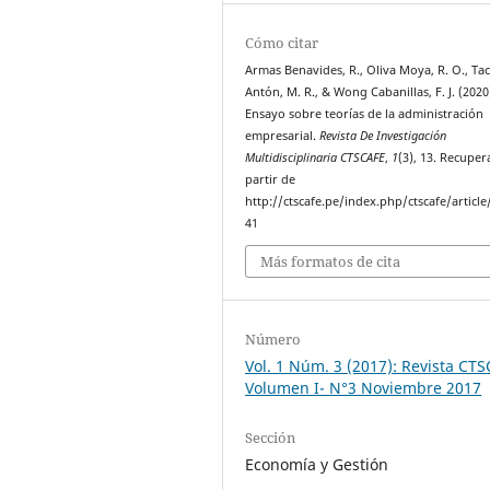
Cómo citar
Armas Benavides, R., Oliva Moya, R. O., Ta
Antón, M. R., & Wong Cabanillas, F. J. (2020
Ensayo sobre teorías de la administración
empresarial.
Revista De Investigación
Multidisciplinaria CTSCAFE
,
1
(3), 13. Recuper
partir de
http://ctscafe.pe/index.php/ctscafe/article
41
Más formatos de cita
Número
Vol. 1 Núm. 3 (2017): Revista CT
Volumen I- N°3 Noviembre 2017
Sección
Economía y Gestión