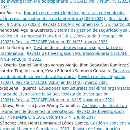
 de Investigación Multidisciplinaria CTSCAFE: Vol. 7 Núm. 19 (2023)
 2023
Roca Becerra,
Impacto en el costo logístico por el uso de vehículos
 Una revisión sistemática de la literatura (2020-2024)
,
Revista de
 Vol. 9 Núm. 25 (2025): Revista CTSCAFE Volumen IX- N°25, marzo 2
rnando Del Aguila Guerrero,
Sistema de gestión de seguridad y sal
borales en la empresa Trans-bat S.R.L.
,
Revista de Investigación
5 (2025): Revista CTSCAFE Volumen IX- N°25, marzo 2025
ortilla Rodriguez,
Gestión de incidentes para la seguridad de la
 sistemática
,
Revista de Investigación Multidisciplinaria CTSCAFE: 
 VII- N°20 Julio 2023
a Osorio, Daniel Santiago Vargas Monje, Jhon Sebastian Ramirez Si
ssandro Trujillo Lozano, Kevin Eduardo Samboni Gonzalez,
Desarrol
trazabilidad de cultivos de café arábica
,
Revista de Investigación
5 (2025): Revista CTSCAFE Volumen IX- N°25, marzo 2025
Norabuena Figueroa,
Ecuaciones estructurales del clima organizaci
el área de Ciencias de la Salud
,
Revista de Investigación
15 (2021): Revista CTSCAFE Volumen V- N°15 Noviembre 2021
 Moya, Francisco Javier Wong Cabanillas,
Análisis y diseño de un
 reuniones de docentes universitarios
,
Revista de Investigación
(2017): Revista CTSCAFE Volumen I- N°2 Julio 2017
el Sánchez Soto, Henri Emmanuel López Gómez,
Gestión y conciencia
 Nacional Mayor de San Marcos-2023
,
Revista de Investigación