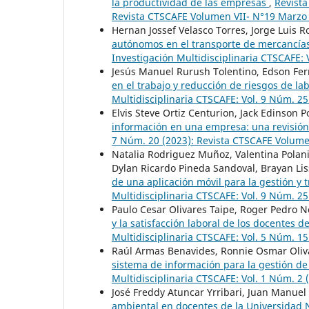
la productividad de las empresas
,
Revista
Revista CTSCAFE Volumen VII- N°19 Marzo
Hernan Jossef Velasco Torres, Jorge Luis 
autónomos en el transporte de mercancías:
Investigación Multidisciplinaria CTSCAFE:
Jesús Manuel Rurush Tolentino, Edson Fe
en el trabajo y reducción de riesgos de la
Multidisciplinaria CTSCAFE: Vol. 9 Núm. 2
Elvis Steve Ortiz Centurion, Jack Edinson P
información en una empresa: una revisión
7 Núm. 20 (2023): Revista CTSCAFE Volumen
Natalia Rodriguez Muñoz, Valentina Polani
Dylan Ricardo Pineda Sandoval, Brayan Li
de una aplicación móvil para la gestión y 
Multidisciplinaria CTSCAFE: Vol. 9 Núm. 2
Paulo Cesar Olivares Taipe, Roger Pedro 
y la satisfacción laboral de los docentes d
Multidisciplinaria CTSCAFE: Vol. 5 Núm. 
Raúl Armas Benavides, Ronnie Osmar Oliva
sistema de información para la gestión de
Multidisciplinaria CTSCAFE: Vol. 1 Núm. 2 
José Freddy Atuncar Yrribari, Juan Manu
ambiental en docentes de la Universidad