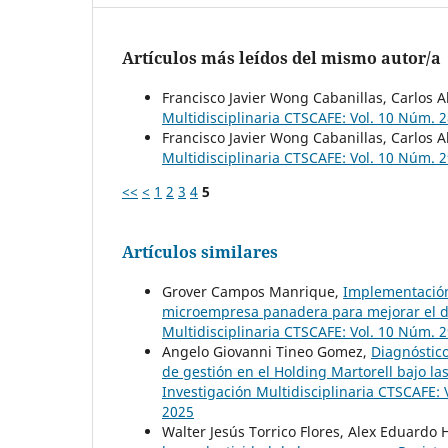
Artículos más leídos del mismo autor/a
Francisco Javier Wong Cabanillas, Carlos A
Multidisciplinaria CTSCAFE: Vol. 10 Núm.
Francisco Javier Wong Cabanillas, Carlos A
Multidisciplinaria CTSCAFE: Vol. 10 Núm. 
<<
<
1
2
3
4
5
Artículos similares
Grover Campos Manrique,
Implementación
microempresa panadera para mejorar el 
Multidisciplinaria CTSCAFE: Vol. 10 Núm. 
Angelo Giovanni Tineo Gomez,
Diagnóstico
de gestión en el Holding Martorell bajo 
Investigación Multidisciplinaria CTSCAFE:
2025
Walter Jesús Torrico Flores, Alex Eduardo