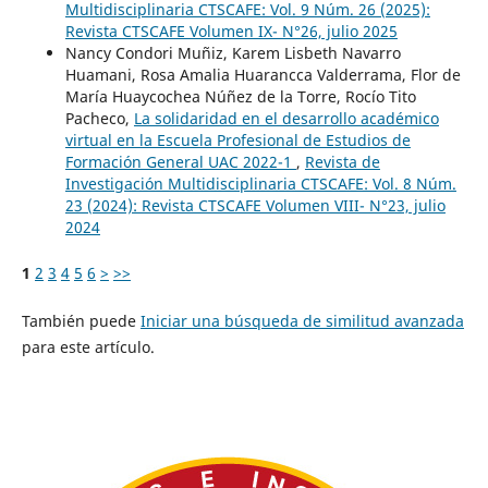
Multidisciplinaria CTSCAFE: Vol. 9 Núm. 26 (2025):
Revista CTSCAFE Volumen IX- N°26, julio 2025
Nancy Condori Muñiz, Karem Lisbeth Navarro
Huamani, Rosa Amalia Huarancca Valderrama, Flor de
María Huaycochea Núñez de la Torre, Rocío Tito
Pacheco,
La solidaridad en el desarrollo académico
virtual en la Escuela Profesional de Estudios de
Formación General UAC 2022-1
,
Revista de
Investigación Multidisciplinaria CTSCAFE: Vol. 8 Núm.
23 (2024): Revista CTSCAFE Volumen VIII- N°23, julio
2024
1
2
3
4
5
6
>
>>
También puede
Iniciar una búsqueda de similitud avanzada
para este artículo.