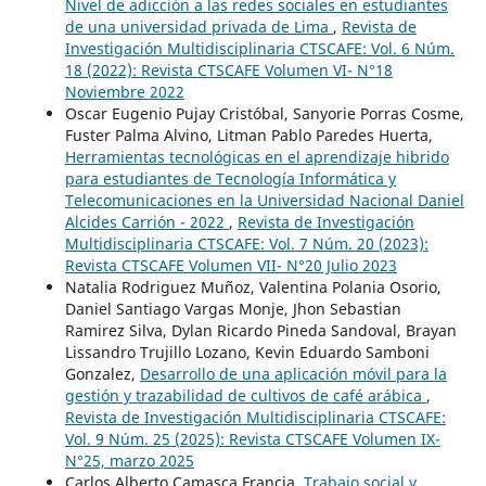
Nivel de adicción a las redes sociales en estudiantes
de una universidad privada de Lima
,
Revista de
Investigación Multidisciplinaria CTSCAFE: Vol. 6 Núm.
18 (2022): Revista CTSCAFE Volumen VI- N°18
Noviembre 2022
Oscar Eugenio Pujay Cristóbal, Sanyorie Porras Cosme,
Fuster Palma Alvino, Litman Pablo Paredes Huerta,
Herramientas tecnológicas en el aprendizaje hibrido
para estudiantes de Tecnología Informática y
Telecomunicaciones en la Universidad Nacional Daniel
Alcides Carrión - 2022
,
Revista de Investigación
Multidisciplinaria CTSCAFE: Vol. 7 Núm. 20 (2023):
Revista CTSCAFE Volumen VII- N°20 Julio 2023
Natalia Rodriguez Muñoz, Valentina Polania Osorio,
Daniel Santiago Vargas Monje, Jhon Sebastian
Ramirez Silva, Dylan Ricardo Pineda Sandoval, Brayan
Lissandro Trujillo Lozano, Kevin Eduardo Samboni
Gonzalez,
Desarrollo de una aplicación móvil para la
gestión y trazabilidad de cultivos de café arábica
,
Revista de Investigación Multidisciplinaria CTSCAFE:
Vol. 9 Núm. 25 (2025): Revista CTSCAFE Volumen IX-
N°25, marzo 2025
Carlos Alberto Camasca Francia,
Trabajo social y