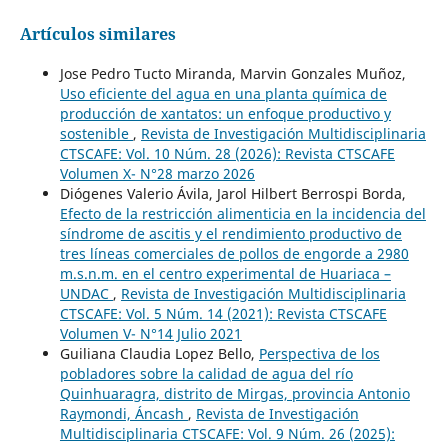
Artículos similares
Jose Pedro Tucto Miranda, Marvin Gonzales Muñoz,
Uso eficiente del agua en una planta química de
producción de xantatos: un enfoque productivo y
sostenible
,
Revista de Investigación Multidisciplinaria
CTSCAFE: Vol. 10 Núm. 28 (2026): Revista CTSCAFE
Volumen X- N°28 marzo 2026
Diógenes Valerio Ávila, Jarol Hilbert Berrospi Borda,
Efecto de la restricción alimenticia en la incidencia del
síndrome de ascitis y el rendimiento productivo de
tres líneas comerciales de pollos de engorde a 2980
m.s.n.m. en el centro experimental de Huariaca –
UNDAC
,
Revista de Investigación Multidisciplinaria
CTSCAFE: Vol. 5 Núm. 14 (2021): Revista CTSCAFE
Volumen V- N°14 Julio 2021
Guiliana Claudia Lopez Bello,
Perspectiva de los
pobladores sobre la calidad de agua del río
Quinhuaragra, distrito de Mirgas, provincia Antonio
Raymondi, Áncash
,
Revista de Investigación
Multidisciplinaria CTSCAFE: Vol. 9 Núm. 26 (2025):