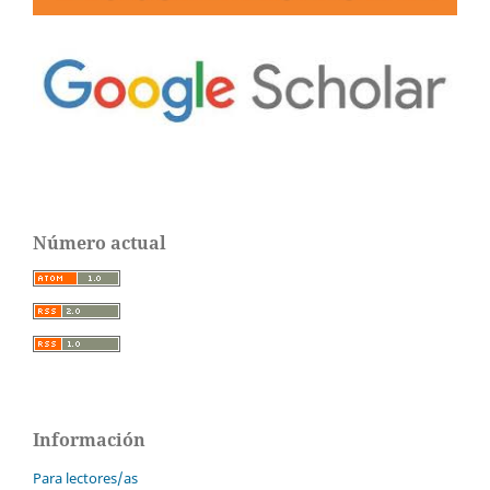
Número actual
Información
Para lectores/as