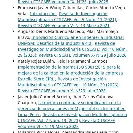
Revista CTSCAFE Volumen IX- N°26, julio 2025
Francisco Javier Wong Cabanillas, Carlos Alberto Vega
Vidal,
Introducción
,
Revista de Investigación
Multidisciplinaria CTSCAFE: Vol. 5 Núm. 13 (2021):
Revista CTSCAFE Volumen V- N°13 Marzo 2021
Augusto Denis Madueño Macedo, Pilar Marmolejo
Bravo,
Innovación Curricular en Ingeniería Industrial
UNMSM: Desafíos de la Industria 4.0
,
Revista de
Investigación Multidisciplinaria CTSCAFE: Vol. 10 Núm.
29 (2026): Revista CTSCAFE Volumen X- N°29 julio 2026
nataly Rojas Luján, Heidi Pariamachi Campos,
Implementación de la norma ISO 9001:2015 para la
mejora de la calidad en la producción de la empresa
Estrella Store EIRL
,
Revista de Investigación
Multidisciplinaria CTSCAFE: Vol. 10 Núm. 29 (2026):
Revista CTSCAFE Volumen X- N°29 julio 2026
Javier Julio Coronel Arrieta, Jhan Carlos Cahuaya
Coaquira,
La mejora continua y su implicancia en la
gerencia de operaciones en Mypes del sector textil en
Lima, Perú
,
Revista de Investigación Multidisciplinaria
CTSCAFE: Vol. 7 Núm. 19 (2023): Revista CTSCAFE
Volumen VII- N°19 Marzo 2023
Milagros Ricra Flores, Alessandra Valenzuela Ocón,