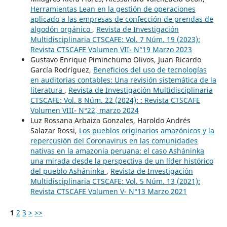
Herramientas Lean en la gestión de operaciones
aplicado a las empresas de confección de prendas de
algodón orgánico
,
Revista de Investigación
Multidisciplinaria CTSCAFE: Vol. 7 Núm. 19 (2023):
Revista CTSCAFE Volumen VII- N°19 Marzo 2023
Gustavo Enrique Piminchumo Olivos, Juan Ricardo
García Rodríguez,
Beneficios del uso de tecnologías
en auditorias contables: Una revisión sistemática de la
literatura
,
Revista de Investigación Multidisciplinaria
CTSCAFE: Vol. 8 Núm. 22 (2024): : Revista CTSCAFE
Volumen VIII- N°22, marzo 2024
Luz Rossana Arbaiza Gonzales, Haroldo Andrés
Salazar Rossi,
Los pueblos originarios amazónicos y la
repercusión del Coronavirus en las comunidades
nativas en la amazonia peruana: el caso Asháninka
una mirada desde la perspectiva de un líder histórico
del pueblo Asháninka
,
Revista de Investigación
Multidisciplinaria CTSCAFE: Vol. 5 Núm. 13 (2021):
Revista CTSCAFE Volumen V- N°13 Marzo 2021
1
2
3
>
>>