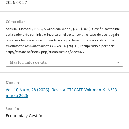
2026-03-27
Cómo citar
Achulla Huamaní , P. C. ., & Arboleda Wong , J. C. . (2026). Gestión sostenible
de la cadena de suministro inversa en el sector textil: el caso de use it again
como modelo de emprendimiento en ropa de segunda mano.
Revista De
Investigación Multidisciplinaria CTSCAFE
,
10
(28), 11. Recuperado a partir de
http://ctscafe.pe/index.php/ctscafe/article/view/477
Más formatos de cita
Número
Vol. 10 Núm. 28 (2026): Revista CTSCAFE Volumen X- N°28
marzo 2026
Sección
Economía y Gestión