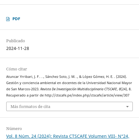
PDF
Publicado
2024-11-28
Cómo citar
Atuncar Yrribari, J. F. . ., Sánchez Soto, J. M. ., & López Gómez, H. E. . (2024).
Gestión y conciencia ambiental en docentes de la Universidad Nacional Mayor
de San Marcos-2023.
Revista De Investigación Multidisciplinaria CTSCAFE
,
8
(24), 8.
Recuperado a partir de http://ctscafe.pe/index.php/ctscafe/article/view/307
Más formatos de cita
Número
Vol. 8 Núm. 24 (2024): Revista CTSCAFE Volumen VIII- N°24,