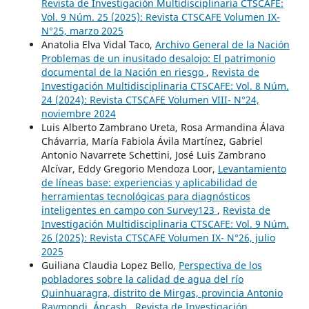
Revista de Investigación Multidisciplinaria CTSCAFE:
Vol. 9 Núm. 25 (2025): Revista CTSCAFE Volumen IX-
N°25, marzo 2025
Anatolia Elva Vidal Taco,
Archivo General de la Nación
Problemas de un inusitado desalojo: El patrimonio
documental de la Nación en riesgo
,
Revista de
Investigación Multidisciplinaria CTSCAFE: Vol. 8 Núm.
24 (2024): Revista CTSCAFE Volumen VIII- N°24,
noviembre 2024
Luis Alberto Zambrano Ureta, Rosa Armandina Álava
Chávarria, María Fabiola Ávila Martínez, Gabriel
Antonio Navarrete Schettini, José Luis Zambrano
Alcívar, Eddy Gregorio Mendoza Loor,
Levantamiento
de líneas base: experiencias y aplicabilidad de
herramientas tecnológicas para diagnósticos
inteligentes en campo con Survey123
,
Revista de
Investigación Multidisciplinaria CTSCAFE: Vol. 9 Núm.
26 (2025): Revista CTSCAFE Volumen IX- N°26, julio
2025
Guiliana Claudia Lopez Bello,
Perspectiva de los
pobladores sobre la calidad de agua del río
Quinhuaragra, distrito de Mirgas, provincia Antonio
Raymondi, Áncash
,
Revista de Investigación