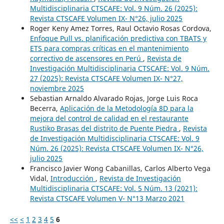
Multidisciplinaria CTSCAFE: Vol. 9 Núm. 26 (2025):
Revista CTSCAFE Volumen IX- N°26, julio 2025
Roger Keny Amez Torres, Raul Octavio Rosas Cordova,
Enfoque Pull vs. planificación predictiva con TBATS y
ETS para compras críticas en el mantenimiento
correctivo de ascensores en Perú
,
Revista de
Investigación Multidisciplinaria CTSCAFE: Vol. 9 Núm.
27 (2025): Revista CTSCAFE Volumen IX- N°27,
noviembre 2025
Sebastian Arnaldo Alvarado Rojas, Jorge Luis Roca
Becerra,
Aplicación de la Metodología 8D para la
mejora del control de calidad en el restaurante
Rustiko Brasas del distrito de Puente Piedra
,
Revista
de Investigación Multidisciplinaria CTSCAFE: Vol. 9
Núm. 26 (2025): Revista CTSCAFE Volumen IX- N°26,
julio 2025
Francisco Javier Wong Cabanillas, Carlos Alberto Vega
Vidal,
Introducción
,
Revista de Investigación
Multidisciplinaria CTSCAFE: Vol. 5 Núm. 13 (2021):
Revista CTSCAFE Volumen V- N°13 Marzo 2021
<<
<
1
2
3
4
5
6