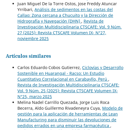
Juan Miguel De la Torre Ostos, Jose Freddy Atuncar
Yrribari,
Análisis de sedimentos en las costas del
Callao: Zona cercana a Chucuito y la Dirección de
Hidrografía y Navegación (DHN)
,
Revista de
Investigación Multidisciplinaria CTSCAFE: Vol. 9 Núm.
27 (2025): Revista CTSCAFE Volumen IX- N°27,
noviembre 2025
Artículos similares
Carlos Eduardo Cobos Gutierrez,
Ciclovías y Desarrollo
Sostenible en Huarangal - Racso: Un Estudio
Cuantitativo Correlacional en Carabayllo, Perú
,
Revista de Investigación Multidisciplinaria CTSCAFE:
Vol. 9 Núm. 25 (2025): Revista CTSCAFE Volumen IX-
N°25, marzo 2025
Melina Nadel Carrillo Quezada, Jorge Luis Roca
Becerra, Aldo Guillermo Rivadeneyra Cuya,
Modelo de
gestión para la aplicación de herramientas de Lean
Manufacturing para disminuir las devoluciones de
pedidos errados en una empresa farmacéutica
,