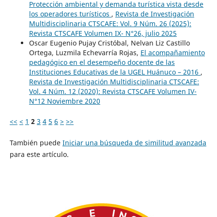
Protección ambiental y demanda turística vista desde
los operadores turísticos
,
Revista de Investigación
Multidisciplinaria CTSCAFE: Vol. 9 Núm. 26 (2025):
Revista CTSCAFE Volumen IX- N°26, julio 2025
Oscar Eugenio Pujay Cristóbal, Nelvan Liz Castillo
Ortega, Luzmila Echevarría Rojas,
El acompañamiento
pedagógico en el desempeño docente de las
Instituciones Educativas de la UGEL Huánuco – 2016
,
Revista de Investigación Multidisciplinaria CTSCAFE:
Vol. 4 Núm. 12 (2020): Revista CTSCAFE Volumen IV-
N°12 Noviembre 2020
<<
<
1
2
3
4
5
6
>
>>
También puede
Iniciar una búsqueda de similitud avanzada
para este artículo.