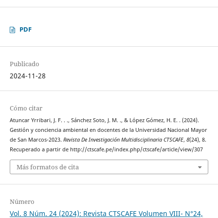
PDF
Publicado
2024-11-28
Cómo citar
Atuncar Yrribari, J. F. . ., Sánchez Soto, J. M. ., & López Gómez, H. E. . (2024).
Gestión y conciencia ambiental en docentes de la Universidad Nacional Mayor
de San Marcos-2023.
Revista De Investigación Multidisciplinaria CTSCAFE
,
8
(24), 8.
Recuperado a partir de http://ctscafe.pe/index.php/ctscafe/article/view/307
Más formatos de cita
Número
Vol. 8 Núm. 24 (2024): Revista CTSCAFE Volumen VIII- N°24,