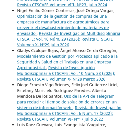
Revista CTSCAFE Volumen VIII- N°23, julio 2024
Nigel Emilio Gómez Contreras, José Ortega Vargas,
Optimización de la gestión de compras de una
empresa de manufactura de agroquímicos para
prevenir el desabastecimiento de materiales de
envasado
,
Revista de Investigación Multidisciplinaria
CTSCAFE: Vol. 10 Núm. 29 (2026): Revista CTSCAFE
Volumen X- N°29 julio 2026
Gladys Ccolque Rojas, Ángel Alonso Cerda Obregón,
Modelamiento de Gestión por Procesos aplicado a la
Seguridad y Salud en el Trabajo en una Empresa
Agroindustrial
,
Revista de Investigación
Multidisciplinaria CTSCAFE: Vol. 10 Núm. 28 (2026):
Revista CTSCAFE Volumen X- N°28 marzo 2026
Diego Ernesto Vigo Briones, Felix Joel Gutierrez Uriol,
Estefany Maricielo Rodríguez Paredes, Alberto
Mendoza De los Santos,
Uso de la API de Telegram
para reducir el tiempo de solución de errores en un
sistema de información web
,
Revista de Investigación
Multidisciplinaria CTSCAFE: Vol. 6 Núm. 17 (2022):
Revista CTSCAFE Volumen VI- N°17 Julio 2022
Luis Raez Guevara, Luis Evangelista Yzaguirre,