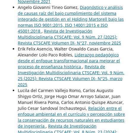
Noviembre 2021
Angelo Giovanni Tineo Gomez,
Diagnóstico y análisis
de causas raíz del bajo cumplimiento del sistema
integrado de gestión en el Holding Martorell bajo las
normas ISO 9001:2015, ISO 14001:2015 e ISO
45001:2018
,
Revista de Investigación
Multidisciplinaria CTSCAFE: Vol. 9 Núm. 27 (2025):
Revista CTSCAFE Volumen IX- N°27, noviembre 2025
Erik Felix Asencio, Walter Oswaldo Casas Garcia,
Alexander Lolo Paco Robles,
Liderazgo pedagógico
desde el enfoque transformacional para mejorar el
proceso de enseñanza histórica
,
Revista de
Investigación Multidisciplinaria CTSCAFE: Vol. 9 Núm.
25 (2025): Revista CTSCAFE Volumen IX- N°25, marzo
2025
Lucila del Carmen Vallejo Romo, Carlos Augusto
Shigyo Ortiz, Jorge Hugo Omar Arroyo Salazar, Juan
Manuel Rivera Poma, Carlos Antonio Quispe Atuncar,
Julio Cesar Sandoval Inchaustegui,
Relación entre el
enfoque ambiental en el currículo y percepción sobre
la conservación de recursos naturales en estudiantes
de ingeniería
,
Revista de Investigación
Multidisciplinaria CTSCAFE: Vol. 8 Núm. 23 (2024):