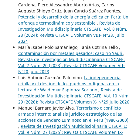
Cardena, Piero Alessandro Aburto Arias, Carlos
Augusto Shigyo Ortiz, Juan Cancio Suárez Fuentes,
Potencial y desarrollo de la energía eólica en Perú: Un
enfonque termodinámico y sostenible
,
Revista de
Investigación Multidisciplinaria CTSCAFE: Vol. 8 Núm.
23 (2024): Revista CTSCAFE Volumen VIII- N°23, julio
2024
María Isabel Polo Samaniego, Tania Cotrina Tello ,
Contaminación por metales pesados: caso río Yauli
,
Revista de Investigación Multidisciplinaria CTSCAFE:
Vol. 7 Núm. 20 (2023): Revista CTSCAFE Volumen VII-
N°20 Julio 2023
Luis Antonio Guzmán Palomino,
La independencia
criolla y el destino de los pueblos indígenas en la
lectura de Waldemar Espinoza Soriano
,
Revista de
Investigación Multidisciplinaria CTSCAFE: Vol. 10 Núm.
29 (2026): Revista CTSCAFE Volumen X- N°29 julio 2026
Manuel Barnard Javier Alva,
Terrorismo o conflicto
armado interno: analisis juridico estratégico de las
acciones de Sendero Luminoso en el Perú (1980-2000)
,
Revista de Investigación Multidisciplinaria CTSCAFE:
Vol. 9 Núm. 27 (2025): Revista CTSCAFE Volumen IX-