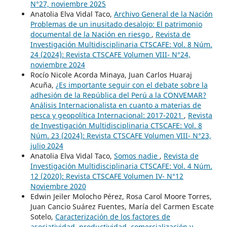
N°27, noviembre 2025
Anatolia Elva Vidal Taco,
Archivo General de la Nación
Problemas de un inusitado desalojo: El patrimonio
documental de la Nación en riesgo
,
Revista de
Investigación Multidisciplinaria CTSCAFE: Vol. 8 Núm.
24 (2024): Revista CTSCAFE Volumen VIII- N°24,
noviembre 2024
Rocío Nicole Acorda Minaya, Juan Carlos Huaraj
Acuña,
¿Es importante seguir con el debate sobre la
adhesión de la República del Perú a la CONVEMAR?
Análisis Internacionalista en cuanto a materias de
pesca y geopolítica Internacional: 2017-2021
,
Revista
de Investigación Multidisciplinaria CTSCAFE: Vol. 8
Núm. 23 (2024): Revista CTSCAFE Volumen VIII- N°23,
julio 2024
Anatolia Elva Vidal Taco,
Somos nadie
,
Revista de
Investigación Multidisciplinaria CTSCAFE: Vol. 4 Núm.
12 (2020): Revista CTSCAFE Volumen IV- N°12
Noviembre 2020
Edwin Jeiler Molocho Pérez, Rosa Carol Moore Torres,
Juan Cancio Suárez Fuentes, María del Carmen Escate
Sotelo,
Caracterización de los factores de
asociatividad, productividad, comercialización y