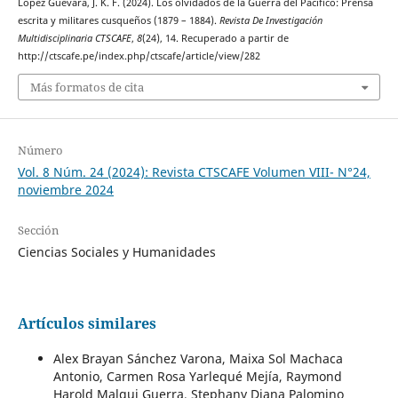
Lopez Guevara, J. K. F. (2024). Los olvidados de la Guerra del Pacífico: Prensa
escrita y militares cusqueños (1879 – 1884).
Revista De Investigación
Multidisciplinaria CTSCAFE
,
8
(24), 14. Recuperado a partir de
http://ctscafe.pe/index.php/ctscafe/article/view/282
Más formatos de cita
Número
Vol. 8 Núm. 24 (2024): Revista CTSCAFE Volumen VIII- N°24,
noviembre 2024
Sección
Ciencias Sociales y Humanidades
Artículos similares
Alex Brayan Sánchez Varona, Maixa Sol Machaca
Antonio, Carmen Rosa Yarlequé Mejía, Raymond
Harold Malqui Guerra, Stephany Diana Palomino