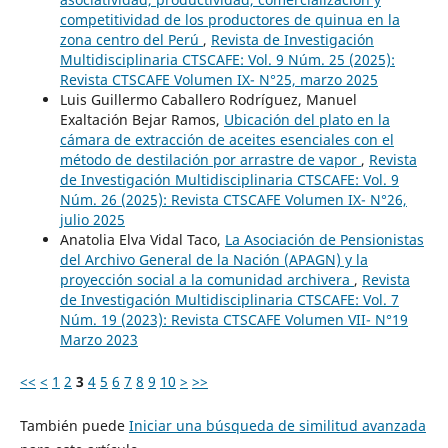
competitividad de los productores de quinua en la
zona centro del Perú
,
Revista de Investigación
Multidisciplinaria CTSCAFE: Vol. 9 Núm. 25 (2025):
Revista CTSCAFE Volumen IX- N°25, marzo 2025
Luis Guillermo Caballero Rodríguez, Manuel
Exaltación Bejar Ramos,
Ubicación del plato en la
cámara de extracción de aceites esenciales con el
método de destilación por arrastre de vapor
,
Revista
de Investigación Multidisciplinaria CTSCAFE: Vol. 9
Núm. 26 (2025): Revista CTSCAFE Volumen IX- N°26,
julio 2025
Anatolia Elva Vidal Taco,
La Asociación de Pensionistas
del Archivo General de la Nación (APAGN) y la
proyección social a la comunidad archivera
,
Revista
de Investigación Multidisciplinaria CTSCAFE: Vol. 7
Núm. 19 (2023): Revista CTSCAFE Volumen VII- N°19
Marzo 2023
<<
<
1
2
3
4
5
6
7
8
9
10
>
>>
También puede
Iniciar una búsqueda de similitud avanzada