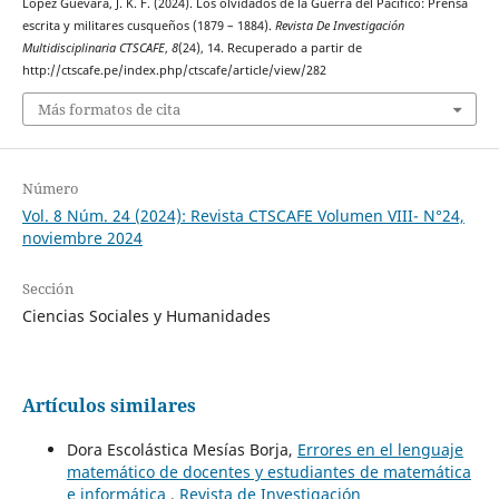
Lopez Guevara, J. K. F. (2024). Los olvidados de la Guerra del Pacífico: Prensa
escrita y militares cusqueños (1879 – 1884).
Revista De Investigación
Multidisciplinaria CTSCAFE
,
8
(24), 14. Recuperado a partir de
http://ctscafe.pe/index.php/ctscafe/article/view/282
Más formatos de cita
Número
Vol. 8 Núm. 24 (2024): Revista CTSCAFE Volumen VIII- N°24,
noviembre 2024
Sección
Ciencias Sociales y Humanidades
Artículos similares
Dora Escolástica Mesías Borja,
Errores en el lenguaje
matemático de docentes y estudiantes de matemática
e informática
,
Revista de Investigación