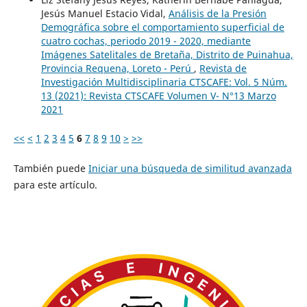
Jesús Manuel Estacio Vidal,
Análisis de la Presión
Demográfica sobre el comportamiento superficial de
cuatro cochas, periodo 2019 - 2020, mediante
Imágenes Satelitales de Bretaña, Distrito de Puinahua,
Provincia Requena, Loreto - Perú
,
Revista de
Investigación Multidisciplinaria CTSCAFE: Vol. 5 Núm.
13 (2021): Revista CTSCAFE Volumen V- N°13 Marzo
2021
<<
<
1
2
3
4
5
6
7
8
9
10
>
>>
También puede
Iniciar una búsqueda de similitud avanzada
para este artículo.