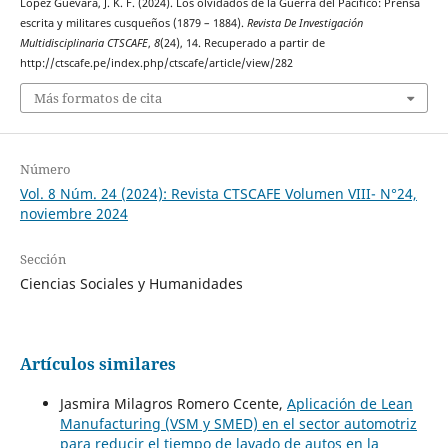
Lopez Guevara, J. K. F. (2024). Los olvidados de la Guerra del Pacífico: Prensa
escrita y militares cusqueños (1879 – 1884).
Revista De Investigación
Multidisciplinaria CTSCAFE
,
8
(24), 14. Recuperado a partir de
http://ctscafe.pe/index.php/ctscafe/article/view/282
Más formatos de cita
Número
Vol. 8 Núm. 24 (2024): Revista CTSCAFE Volumen VIII- N°24,
noviembre 2024
Sección
Ciencias Sociales y Humanidades
Artículos similares
Jasmira Milagros Romero Ccente,
Aplicación de Lean
Manufacturing (VSM y SMED) en el sector automotriz
para reducir el tiempo de lavado de autos en la