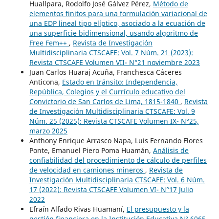
Huallpara, Rodolfo José Gálvez Pérez,
Método de
elementos finitos para una formulación variacional de
una EDP lineal tipo elíptico, asociado a la ecuación de
una superficie bidimensional, usando algoritmo de
Free Fem++
,
Revista de Investigación
Multidisciplinaria CTSCAFE: Vol. 7 Núm. 21 (2023):
Revista CTSCAFE Volumen VII- N°21 noviembre 2023
Juan Carlos Huaraj Acuña, Franchesca Cáceres
Anticona,
Estado en tránsito: Independencia,
República, Colegios y el Currículo educativo del
Convictorio de San Carlos de Lima, 1815-1840
,
Revista
de Investigación Multidisciplinaria CTSCAFE: Vol. 9
Núm. 25 (2025): Revista CTSCAFE Volumen IX- N°25,
marzo 2025
Anthony Enrique Arrasco Napa, Luis Fernando Flores
Ponte, Emanuel Piero Poma Huamán,
Análisis de
confiabilidad del procedimiento de cálculo de perfiles
de velocidad en camiones mineros
,
Revista de
Investigación Multidisciplinaria CTSCAFE: Vol. 6 Núm.
17 (2022): Revista CTSCAFE Volumen VI- N°17 Julio
2022
Efraín Alfado Rivas Huamaní,
El presupuesto y la
gestión financiera en la Institución Educativa N° 6065