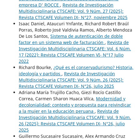
empresa D' ROCCE
,
Revista de Investigación
Multidisciplinaria CTSCAFE: Vol. 9 Núm. 27 (2025):
Revista CTSCAFE Volumen IX- N°27, noviembre 2025
Isaac Daniel, Ataucuri Ynfante, Richard Robert Braúl
Porras, Roberto José Valdivia Ramos, Alberto Mendoza
De Los Santos,
Sistema de autenticación de doble
factor en un sistema web de facturación
,
Revista de
Investigación Multidisciplinaria CTSCAFE: Vol. 6 Núm.
17 (2022): Revista CTSCAFE Volumen VI- N°17 Julio
2022
Richard Bourke,
¿Qué es el conservadurismo? Historia,
ideología y partidos
,
Revista de Investigación
Multidisciplinaria CTSCAFE: Vol. 9 Núm. 26 (2025):
Revista CTSCAFE Volumen IX- N°26, julio 2025
Adriana María Trujillo Cacho, Giezi Rocío Castillo
Correa, Carmen Sharon Huaca Vilca,
Modernidad y
decolonialidad: contexto y propuesta para reivindicar
a la mujer en la educación peruana
,
Revista de
Investigación Multidisciplinaria CTSCAFE: Vol. 9 Núm.
26 (2025): Revista CTSCAFE Volumen IX- N°26, julio
2025
Guillermo Sucasaire Sucasaire, Alex Armando Cruz