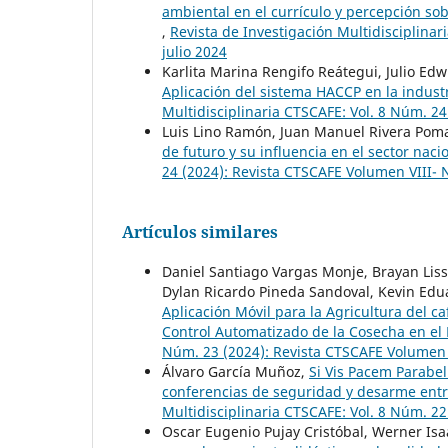
ambiental en el currículo y percepción so
,
Revista de Investigación Multidisciplinar
julio 2024
Karlita Marina Rengifo Reátegui, Julio E
Aplicación del sistema HACCP en la indust
Multidisciplinaria CTSCAFE: Vol. 8 Núm. 2
Luis Lino Ramón, Juan Manuel Rivera Pom
de futuro y su influencia en el sector naci
24 (2024): Revista CTSCAFE Volumen VIII-
Artículos similares
Daniel Santiago Vargas Monje, Brayan Lissa
Dylan Ricardo Pineda Sandoval, Kevin Ed
Aplicación Móvil para la Agricultura del c
Control Automatizado de la Cosecha en el
Núm. 23 (2024): Revista CTSCAFE Volumen V
Álvaro García Muñoz,
Si Vis Pacem Parabel
conferencias de seguridad y desarme entr
Multidisciplinaria CTSCAFE: Vol. 8 Núm. 2
Oscar Eugenio Pujay Cristóbal, Werner Isa