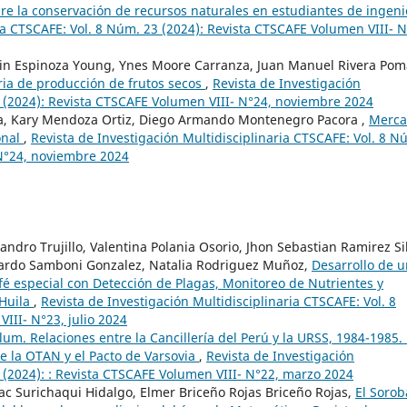
bre la conservación de recursos naturales en estudiantes de ingeni
ia CTSCAFE: Vol. 8 Núm. 23 (2024): Revista CTSCAFE Volumen VIII- N
dwin Espinoza Young, Ynes Moore Carranza, Juan Manuel Rivera Pom
ria de producción de frutos secos
,
Revista de Investigación
4 (2024): Revista CTSCAFE Volumen VIII- N°24, noviembre 2024
a, Kary Mendoza Ortiz, Diego Armando Montenegro Pacora ,
Merca
onal
,
Revista de Investigación Multidisciplinaria CTSCAFE: Vol. 8 N
 N°24, noviembre 2024
ndro Trujillo, Valentina Polania Osorio, Jhon Sebastian Ramirez Si
uardo Samboni Gonzalez, Natalia Rodriguez Muñoz,
Desarrollo de 
afé especial con Detección de Plagas, Monitoreo de Nutrientes y
 Huila
,
Revista de Investigación Multidisciplinaria CTSCAFE: Vol. 8
III- N°23, julio 2024
lum. Relaciones entre la Cancillería del Perú y la URSS, 1984-1985.
e la OTAN y el Pacto de Varsovia
,
Revista de Investigación
2 (2024): : Revista CTSCAFE Volumen VIII- N°22, marzo 2024
ac Surichaqui Hidalgo, Elmer Briceño Rojas Briceño Rojas,
El Soro