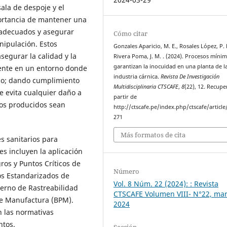
sala de despoje y el
portancia de mantener una
s adecuados y asegurar
Cómo citar
nipulación. Estos
Gonzales Aparicio, M. E., Rosales López, P. 
segurar la calidad y la
Rivera Poma, J. M. . (2024). Procesos míni
garantizan la inocuidad en una planta de l
mente en un entorno donde
industria cárnica.
Revista De Investigación
go; dando cumplimiento
Multidisciplinaria CTSCAFE
,
8
(22), 12. Recup
e evita cualquier daño a
partir de
tos producidos sean
http://ctscafe.pe/index.php/ctscafe/article
271
Más formatos de cita
s sanitarios para
es incluyen la aplicación
gros y Puntos Críticos de
Número
os Estandarizados de
Vol. 8 Núm. 22 (2024): : Revista
nterno de Rastreabilidad
CTSCAFE Volumen VIII- N°22, ma
de Manufactura (BPM).
2024
 las normativas
ntos.
Sección