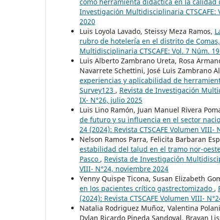
como herramienta didáctica en la calidad
Investigación Multidisciplinaria CTSCAFE:
2020
Luis Loyola Lavado, Steissy Meza Ramos,
L
rubro de hotelería en el distrito de Comas
Multidisciplinaria CTSCAFE: Vol. 7 Núm. 1
Luis Alberto Zambrano Ureta, Rosa Armandi
Navarrete Schettini, José Luis Zambrano A
experiencias y aplicabilidad de herramien
Survey123
,
Revista de Investigación Mult
IX- N°26, julio 2025
Luis Lino Ramón, Juan Manuel Rivera Pom
de futuro y su influencia en el sector naci
24 (2024): Revista CTSCAFE Volumen VIII-
Nelson Ramos Parra, Felicita Barbaran Esp
estabilidad del talud en el tramo nor-oest
Pasco
,
Revista de Investigación Multidisc
VIII- N°24, noviembre 2024
Yenny Quispe Ticona, Susan Elizabeth Gom
en los pacientes crítico gastrectomizado
,
(2024): Revista CTSCAFE Volumen VIII- N°
Natalia Rodriguez Muñoz, Valentina Polani
Dylan Ricardo Pineda Sandoval, Brayan Li