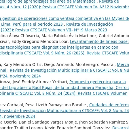
 del logro de aprendizajes del área de Matemática
,
Revista de
 Vol. 4 Núm. 12 (2020): Revista CTSCAFE Volumen IV- N°12 Noviemb
a gestión de operaciones como ventaja competitiva en las Mypes d
, Lima, Perú para el periodo 2023
,
Revista de Investigación
9 (2023): Revista CTSCAFE Volumen VII- N°19 Marzo 2023
na Álava Chávarria, María Fabiola Ávila Martínez, Gabriel Antonio
lcívar, Eddy Gregorio Mendoza Loor,
Levantamiento de líneas base:
tas tecnológicas para diagnósticos inteligentes en campo con
idisciplinaria CTSCAFE: Vol. 9 Núm. 26 (2025): Revista CTSCAFE Vol
a, Kary Mendoza Ortiz, Diego Armando Montenegro Pacora ,
Merca
onal
,
Revista de Investigación Multidisciplinaria CTSCAFE: Vol. 8 N
 N°24, noviembre 2024
inoza, José Freddy Atuncar Yrribari,
Propuesta geotécnica para la
e del tajo abierto Raúl Rojas, de la unidad minera Paragsha, Cerro 
iplinaria CTSCAFE: Vol. 8 Núm. 24 (2024): Revista CTSCAFE Volumen
ez Carbajal, Rosa Lizeth Ramaycuna Bacalle ,
Cuidados de enferm
Revista de Investigación Multidisciplinaria CTSCAFE: Vol. 8 Núm. 24
24, noviembre 2024
a Osorio, Daniel Santiago Vargas Monje, Jhon Sebastian Ramirez Si
ssandro Trujillo Lozano, Kevin Eduardo Samboni Gonzalez,
Desarrol