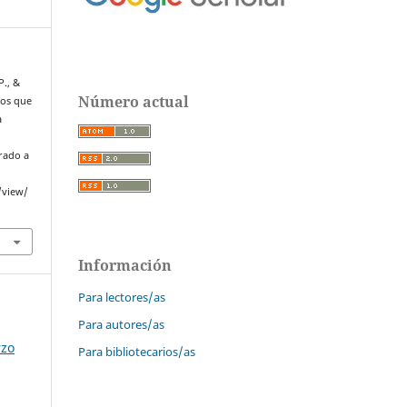
P., &
Número actual
mos que
a
erado a
/view/
Información
Para lectores/as
Para autores/as
rzo
Para bibliotecarios/as