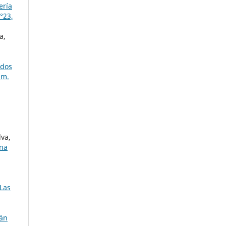
ería
°23,
a,
dos
úm.
lva,
una
 Las
bán