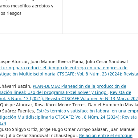
smos mesófilos aerobios y
los riesgos
uispe Atuncar, Juan Manuel Rivera Poma, Julio Cesar Sandoval
cturing para reducir el tiempo de entrega en una empresa de
stigación Multidisciplinaria CTSCAFE: Vol. 8 Núm. 23 (2024): Revist
 Chávarri Bazán,
PLAN-DEMIA: Planeación de la producción de
ación lineal: Uso del programa Excel Solver y Lingo
,
Revista de
 Vol. 5 Núm. 13 (2021): Revista CTSCAFE Volumen V- N°13 Marzo 20
 Quispe Atuncar, Rosa Karol Moore Torres, Daniel Humberto Mavil
o Suárez Fuentes,
Estrés térmico y satisfacción laboral en una emp
tigación Multidisciplinaria CTSCAFE: Vol. 8 Núm. 24 (2024): Revista
024
ugusto Shigyo Ortiz, Jorge Hugo Omar Arroyo Salazar, Juan Manuel
r, Julio Cesar Sandoval Inchaustegui,
Relación entre el enfoque