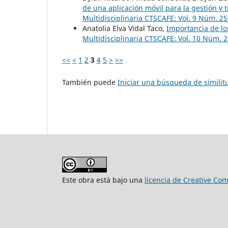
de una aplicación móvil para la gestión y 
Multidisciplinaria CTSCAFE: Vol. 9 Núm. 2
Anatolia Elva Vidal Taco,
Importancia de los
Multidisciplinaria CTSCAFE: Vol. 10 Núm. 
<<
<
1
2
3
4
5
>
>>
También puede
Iniciar una búsqueda de simili
Este obra está bajo una
licencia de Creative Co