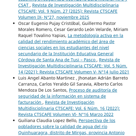
CSAT
,
Revista de Investigación Multidisciplinaria
CTSCAFE: Vol. 9 Núm. 27 (2025): Revista CTSCAFE
Volumen IX- N°27, noviembre 2025
Oscar Eugenio Pujay Cristóbal, Guillermo Pastor
Morales Romero, Cesar Gerardo León Velarde, Miriam
Raquel Tovalino Yapias,
La metodología activa en la
calidad del rendimiento académico del área de
ciencias sociales en los estudiantes del nivel
secundario de la Institución Educativa General
Córdova de Santa Ana de Tusi – Pasco
,
Revista de
Investigación Multidisciplinaria CTSCAFE: Vol. 5 Núm.
14 (2021): Revista CTSCAFE Volumen V- N°14 Julio 2021
Luis Angel Abanto Martinez , Jhonatan Adrián Barreto
Carranza, Carlos Yeraldo Gil Saravia, Alberto Carlos
Mendoza De Los Santos,
Proceso de auditoría de
seguridad de la información en sistema de
facturación
,
Revista de Investigación
Multidisciplinaria CTSCAFE: Vol. 6 Núm. 16 (2022):
Revista CTSCAFE Volumen VI- N°16 Marzo 2022
Guiliana Claudia Lopez Bello,
Perspectiva de los
pobladores sobre la calidad de agua del río
Quinhuaragra, distrito de Mirgas, provincia Antonio