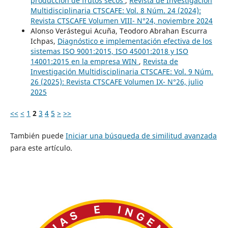
producción de frutos secos
,
Revista de Investigación
Multidisciplinaria CTSCAFE: Vol. 8 Núm. 24 (2024):
Revista CTSCAFE Volumen VIII- N°24, noviembre 2024
Alonso Verástegui Acuña, Teodoro Abrahan Escurra
Ichpas,
Diagnóstico e implementación efectiva de los
sistemas ISO 9001:2015, ISO 45001:2018 y ISO
14001:2015 en la empresa WIN
,
Revista de
Investigación Multidisciplinaria CTSCAFE: Vol. 9 Núm.
26 (2025): Revista CTSCAFE Volumen IX- N°26, julio
2025
<<
<
1
2
3
4
5
>
>>
También puede
Iniciar una búsqueda de similitud avanzada
para este artículo.