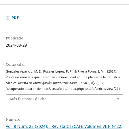
PDF
Publicado
2024-03-29
Cómo citar
Gonzales Aparicio, M. E., Rosales López, P. P., & Rivera Poma, J. M. . (2024).
Procesos mínimos que garantizan la inocuidad en una planta de la industria
cárnica.
Revista De Investigación Multidisciplinaria CTSCAFE
,
8
(22), 12.
Recuperado a partir de http://ctscafe.pe/index.php/ctscafe/article/view/271
Más formatos de cita
Número
Vol. 8 Núm. 22 (2024): : Revista CTSCAFE Volumen VIII- N°22,