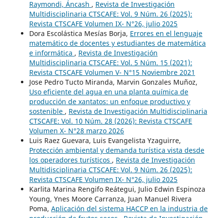
Raymondi, Áncash
,
Revista de Investigación
Multidisciplinaria CTSCAFE: Vol. 9 Núm. 26 (2025):
Revista CTSCAFE Volumen IX- N°26, julio 2025
Dora Escolástica Mesías Borja,
Errores en el lenguaje
matemático de docentes y estudiantes de matemática
e informática
,
Revista de Investigación
Multidisciplinaria CTSCAFE: Vol. 5 Núm. 15 (2021):
Revista CTSCAFE Volumen V- N°15 Noviembre 2021
Jose Pedro Tucto Miranda, Marvin Gonzales Muñoz,
Uso eficiente del agua en una planta química de
producción de xantatos: un enfoque productivo y
sostenible
,
Revista de Investigación Multidisciplinaria
CTSCAFE: Vol. 10 Núm. 28 (2026): Revista CTSCAFE
Volumen X- N°28 marzo 2026
Luis Raez Guevara, Luis Evangelista Yzaguirre,
Protección ambiental y demanda turística vista desde
los operadores turísticos
,
Revista de Investigación
Multidisciplinaria CTSCAFE: Vol. 9 Núm. 26 (2025):
Revista CTSCAFE Volumen IX- N°26, julio 2025
Karlita Marina Rengifo Reátegui, Julio Edwin Espinoza
Young, Ynes Moore Carranza, Juan Manuel Rivera
Poma,
Aplicación del sistema HACCP en la industria de