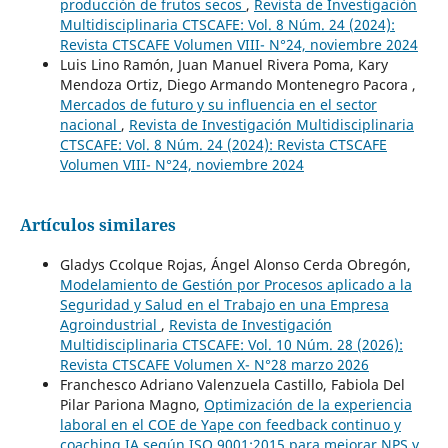
producción de frutos secos
,
Revista de Investigación
Multidisciplinaria CTSCAFE: Vol. 8 Núm. 24 (2024):
Revista CTSCAFE Volumen VIII- N°24, noviembre 2024
Luis Lino Ramón, Juan Manuel Rivera Poma, Kary
Mendoza Ortiz, Diego Armando Montenegro Pacora ,
Mercados de futuro y su influencia en el sector
nacional
,
Revista de Investigación Multidisciplinaria
CTSCAFE: Vol. 8 Núm. 24 (2024): Revista CTSCAFE
Volumen VIII- N°24, noviembre 2024
Artículos similares
Gladys Ccolque Rojas, Ángel Alonso Cerda Obregón,
Modelamiento de Gestión por Procesos aplicado a la
Seguridad y Salud en el Trabajo en una Empresa
Agroindustrial
,
Revista de Investigación
Multidisciplinaria CTSCAFE: Vol. 10 Núm. 28 (2026):
Revista CTSCAFE Volumen X- N°28 marzo 2026
Franchesco Adriano Valenzuela Castillo, Fabiola Del
Pilar Pariona Magno,
Optimización de la experiencia
laboral en el COE de Yape con feedback continuo y
coaching IA según ISO 9001:2015 para mejorar NPS y