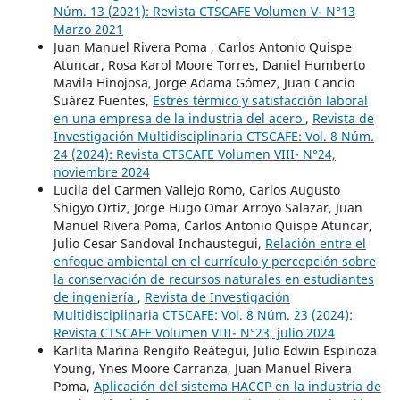
Núm. 13 (2021): Revista CTSCAFE Volumen V- N°13
Marzo 2021
Juan Manuel Rivera Poma , Carlos Antonio Quispe
Atuncar, Rosa Karol Moore Torres, Daniel Humberto
Mavila Hinojosa, Jorge Adama Gómez, Juan Cancio
Suárez Fuentes,
Estrés térmico y satisfacción laboral
en una empresa de la industria del acero
,
Revista de
Investigación Multidisciplinaria CTSCAFE: Vol. 8 Núm.
24 (2024): Revista CTSCAFE Volumen VIII- N°24,
noviembre 2024
Lucila del Carmen Vallejo Romo, Carlos Augusto
Shigyo Ortiz, Jorge Hugo Omar Arroyo Salazar, Juan
Manuel Rivera Poma, Carlos Antonio Quispe Atuncar,
Julio Cesar Sandoval Inchaustegui,
Relación entre el
enfoque ambiental en el currículo y percepción sobre
la conservación de recursos naturales en estudiantes
de ingeniería
,
Revista de Investigación
Multidisciplinaria CTSCAFE: Vol. 8 Núm. 23 (2024):
Revista CTSCAFE Volumen VIII- N°23, julio 2024
Karlita Marina Rengifo Reátegui, Julio Edwin Espinoza
Young, Ynes Moore Carranza, Juan Manuel Rivera
Poma,
Aplicación del sistema HACCP en la industria de