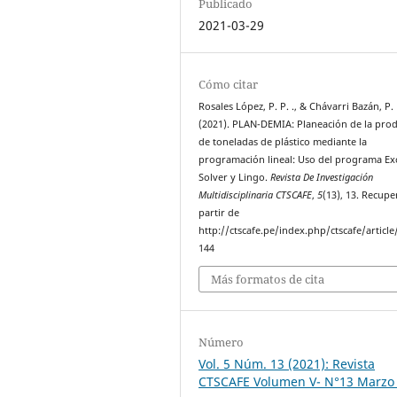
Publicado
2021-03-29
Cómo citar
Rosales López, P. P. ., & Chávarri Bazán, P. E
(2021). PLAN-DEMIA: Planeación de la pro
de toneladas de plástico mediante la
programación lineal: Uso del programa Ex
Solver y Lingo.
Revista De Investigación
Multidisciplinaria CTSCAFE
,
5
(13), 13. Recup
partir de
http://ctscafe.pe/index.php/ctscafe/article
144
Más formatos de cita
Número
Vol. 5 Núm. 13 (2021): Revista
CTSCAFE Volumen V- N°13 Marzo