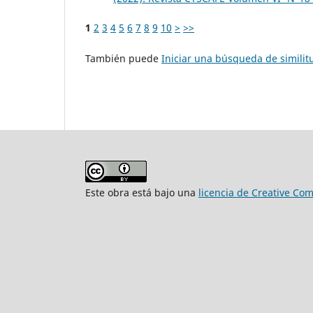
1
2
3
4
5
6
7
8
9
10
>
>>
También puede
Iniciar una búsqueda de simili
Este obra está bajo una
licencia de Creative Co