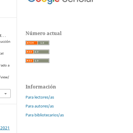
Número actual
. . .
ducción
cel
erado a
/view/
Información
Para lectores/as
Para autores/as
Para bibliotecarios/as
 2021