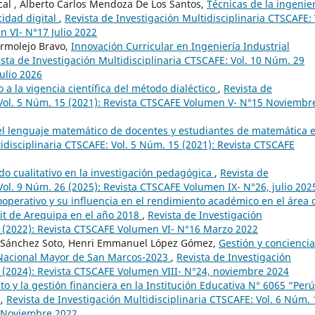
ncal , Alberto Carlos Mendoza De Los Santos,
Técnicas de la ingenie
idad digital
,
Revista de Investigación Multidisciplinaria CTSCAFE: 
 VI- N°17 Julio 2022
rmolejo Bravo,
Innovación Curricular en Ingeniería Industrial
ista de Investigación Multidisciplinaria CTSCAFE: Vol. 10 Núm. 29
ulio 2026
o a la vigencia científica del método dialéctico
,
Revista de
 Vol. 5 Núm. 15 (2021): Revista CTSCAFE Volumen V- N°15 Noviembr
el lenguaje matemático de docentes y estudiantes de matemática 
idisciplinaria CTSCAFE: Vol. 5 Núm. 15 (2021): Revista CTSCAFE
do cualitativo en la investigación pedagógica
,
Revista de
Vol. 9 Núm. 26 (2025): Revista CTSCAFE Volumen IX- N°26, julio 202
ooperativo y su influencia en el rendimiento académico en el área 
cit de Arequipa en el año 2018
,
Revista de Investigación
6 (2022): Revista CTSCAFE Volumen VI- N°16 Marzo 2022
el Sánchez Soto, Henri Emmanuel López Gómez,
Gestión y conciencia
 Nacional Mayor de San Marcos-2023
,
Revista de Investigación
4 (2024): Revista CTSCAFE Volumen VIII- N°24, noviembre 2024
o y la gestión financiera en la Institución Educativa N° 6065 “Perú
r
,
Revista de Investigación Multidisciplinaria CTSCAFE: Vol. 6 Núm. 
8 Noviembre 2022