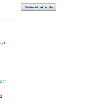
Enviar un artículo
 que
 por
el