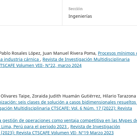
Sección
Ingenierías
Pablo Rosales López, Juan Manuel Rivera Poma,
Procesos mínimos
la industria cárnica
,
Revista de Investigación Multidisciplinaria
 CTSCAFE Volumen VIII- N°22, marzo 2024
Olivares Taipe, Zoraida Judith Huamán Gutiérrez, Hilario Tarazona
ización: seis clases de solución a casos bidimensionales resueltos
gación Multidisciplinaria CTSCAFE: Vol. 6 Núm. 17 (2022): Revista
a gestión de operaciones como ventaja competitiva en las Mypes d
, Lima, Perú para el periodo 2023
,
Revista de Investigación
9 (2023): Revista CTSCAFE Volumen VII- N°19 Marzo 2023