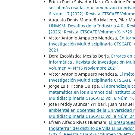
Ericka Paola Salvador Llaro, Geraldine Ro
social más usadas que amenazan tu privac
6 Núm. 17 (2022): Revista CTSCAFE Volumen
Augusto Denis Madueño Macedo, Pilar Ma
UNMSM: Desafíos de la Industria 4.0
,
Rev
(2026): Revista CTSCAFE Volumen X- N°29 j
Víctor Antonio Ampuero Mendoza,
En torn
Investigación Multidisciplinaria CTSCAFE:
2021
Dora Escolástica Mesías Borja,
Errores en 
informática
,
Revista de Investigación Mult
Volumen V- N°15 Noviembre 2021
Víctor Antonio Ampuero Mendoza,
El méto
Investigación Multidisciplinaria CTSCAFE: 
Jorge Luis Ticona Quispe,
El aprendizaje c
matemática en los alumnos del instituto I
Multidisciplinaria CTSCAFE: Vol. 6 Núm. 1
José Freddy Atuncar Yrribari, Juan Manu
ambiental en docentes de la Universidad
Multidisciplinaria CTSCAFE: Vol. 8 Núm. 2
Efraín Alfado Rivas Huamaní,
El presupuest
Inglaterra” del distrito de Villa El Salvado
(2022): Revista CTSCAFE Volumen VI- N°1