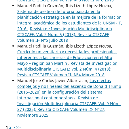
Manuel Padilla Guzmán, Ibis Lizeth López Novoa,
Sistema de gestión de tutoría basada en la
planificación estratégica en la mejora de la formación
integral académica de los estudiantes de la UNSM - T,
2016
,
Revista de Investigación Multidisciplinaria
CTSCAFE: Vol. 2 Núm. 5 (2018): Revista CTSCAFE
Volumen II- N°5 Julio 2018
Manuel Padilla Guzmán, Ibis Lizeth López Novoa,
Currículo universitario y necesidades profesionales
inherentes a las carreras de Educación en el Alto
Mayo – región San Martín
,
Revista de Investigación
Multidisciplinaria CTSCAFE: Vol. 2 Núm. 4 (2018):
Revista CTSCAFE Volumen II- N°4 Marzo 2018
Manuel Jose Carlos Javier Albarracin,
Los efectos
complejos y no lineales del ascenso de Donald Trump
(2016–2020) en la configuración del sistema
internacional contemporáneo
,
Revista de
Investigación Multidisciplinaria CTSCAFE: Vol. 9 Núm.
27 (2025): Revista CTSCAFE Volumen IX- N°27,
noviembre 2025
1
2
>
>>