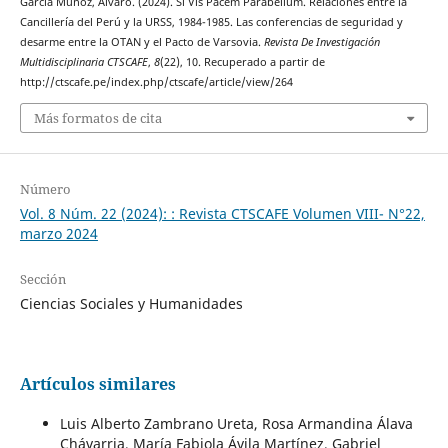
García Muñoz, Álvaro. (2024). Si Vis Pacem Parabellum. Relaciones entre la
Cancillería del Perú y la URSS, 1984-1985. Las conferencias de seguridad y
desarme entre la OTAN y el Pacto de Varsovia.
Revista De Investigación
Multidisciplinaria CTSCAFE
,
8
(22), 10. Recuperado a partir de
http://ctscafe.pe/index.php/ctscafe/article/view/264
Más formatos de cita
Número
Vol. 8 Núm. 22 (2024): : Revista CTSCAFE Volumen VIII- N°22,
marzo 2024
Sección
Ciencias Sociales y Humanidades
Artículos similares
Luis Alberto Zambrano Ureta, Rosa Armandina Álava
Chávarria, María Fabiola Ávila Martínez, Gabriel