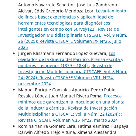
Antonio Navarrete Schettini, José Luis Zambrano
Alcívar, Eddy Gregorio Mendoza Loor,
Levantamiento
de líneas base: experiencias y aplicabilidad de
herramientas tecnológicas para diagnósticos
inteligentes en campo con Survey123
,
Revista de
Investigación Multidisciplinaria CTSCAFE: Vol. 9 Núm.
26 (2025): Revista CTSCAFE Volumen IX- N°26, julio
2025
Jurgen Klissmann Fernando Lopez Guevara,
Los
olvidados de la Guerra del Pacífico: Prensa escrita y
militares cusqueños (1879 – 1884)
,
Revista de
Investigación Multidisciplinaria CTSCAFE: Vol. 8 Núm.
24 (2024): Revista CTSCAFE Volumen VIII- N°24,
noviembre 2024
Manuel Enrique Gonzales Aparicio, Pedro Pablo
Rosales López, Juan Manuel Rivera Poma,
Procesos
mínimos que garantizan la inocuidad en una planta
de la industria cárnica
,
Revista de Investigación
Multidisciplinaria CTSCAFE: Vol. 8 Núm. 22 (2024): :
Revista CTSCAFE Volumen VIII- N°22, marzo 2024
Romina Yanira Gomero Lara, Fatima Ramirez Huapaya,
Darwin Alfredo Trejo Altuna, Ximena Alessandra