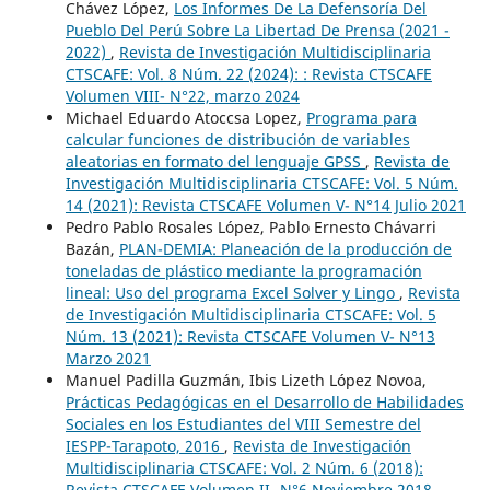
Chávez López,
Los Informes De La Defensoría Del
Pueblo Del Perú Sobre La Libertad De Prensa (2021 -
2022)
,
Revista de Investigación Multidisciplinaria
CTSCAFE: Vol. 8 Núm. 22 (2024): : Revista CTSCAFE
Volumen VIII- N°22, marzo 2024
Michael Eduardo Atoccsa Lopez,
Programa para
calcular funciones de distribución de variables
aleatorias en formato del lenguaje GPSS
,
Revista de
Investigación Multidisciplinaria CTSCAFE: Vol. 5 Núm.
14 (2021): Revista CTSCAFE Volumen V- N°14 Julio 2021
Pedro Pablo Rosales López, Pablo Ernesto Chávarri
Bazán,
PLAN-DEMIA: Planeación de la producción de
toneladas de plástico mediante la programación
lineal: Uso del programa Excel Solver y Lingo
,
Revista
de Investigación Multidisciplinaria CTSCAFE: Vol. 5
Núm. 13 (2021): Revista CTSCAFE Volumen V- N°13
Marzo 2021
Manuel Padilla Guzmán, Ibis Lizeth López Novoa,
Prácticas Pedagógicas en el Desarrollo de Habilidades
Sociales en los Estudiantes del VIII Semestre del
IESPP-Tarapoto, 2016
,
Revista de Investigación
Multidisciplinaria CTSCAFE: Vol. 2 Núm. 6 (2018):
Revista CTSCAFE Volumen II- N°6 Noviembre 2018