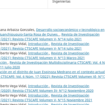
Ingenierías
ssana Arbaiza Gonzales,
Desarrollo socioeconómico y tecnológico en
 Huanchipuquio-Santa Rosa de Quives.
,
Revista de Investigación
4 (2021): Revista CTSCAFE Volumen V- N°14 Julio 2021
lberto Vega Vidal,
Introducción
,
Revista de Investigación
4 (2021): Revista CTSCAFE Volumen V- N°14 Julio 2021
lberto Vega Vidal,
Introducción
,
Revista de Investigación
3 (2021): Revista CTSCAFE Volumen V- N°13 Marzo 2021
cción
,
Revista de Investigación Multidisciplinaria CTSCAFE: Vol. 4 
11 Julio 2020
ción en el distrito de Juan Espinoza Medrano en el contexto actua
ia CTSCAFE: Vol. 6 Núm. 17 (2022): Revista CTSCAFE Volumen VI- N°1
lberto Vega Vidal,
Introducción
,
Revista de Investigación
12 (2020): Revista CTSCAFE Volumen IV- N°12 Noviembre 2020
lberto Vega Vidal,
Introducción
,
Revista de Investigación
15 (2021): Revista CTSCAFE Volumen V- N°15 Noviembre 2021
lberto Vega Vidal,
Introducción
,
Revista de Investigación