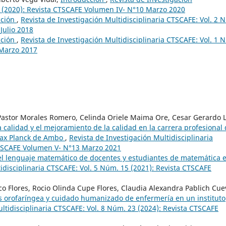
0 (2020): Revista CTSCAFE Volumen IV- N°10 Marzo 2020
cción
,
Revista de Investigación Multidisciplinaria CTSCAFE: Vol. 2 
Julio 2018
cción
,
Revista de Investigación Multidisciplinaria CTSCAFE: Vol. 1 
 Marzo 2017
 Pastor Morales Romero, Celinda Oriele Maima Ore, Cesar Gerardo 
calidad y el mejoramiento de la calidad en la carrera profesional
 Max Planck de Ambo
,
Revista de Investigación Multidisciplinaria
CTSCAFE Volumen V- N°13 Marzo 2021
el lenguaje matemático de docentes y estudiantes de matemática 
idisciplinaria CTSCAFE: Vol. 5 Núm. 15 (2021): Revista CTSCAFE
 Flores, Rocio Olinda Cupe Flores, Claudia Alexandra Pablich Cue
is orofaríngea y cuidado humanizado de enfermería en un instituto
ltidisciplinaria CTSCAFE: Vol. 8 Núm. 23 (2024): Revista CTSCAFE