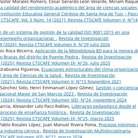
 Pastor Morales Romero, Cesar Gerardo León Velarde, Miriam Raque
la calidad del rendimiento académico del área de ciencias sociales
a Institución Educativa General Córdova de Santa Ana de Tusi – Pas
ia CTSCAFE: Vol. 5 Núm. 14 (2021): Revista CTSCAFE Volumen V- N°14
 de un sistema de gestión de la calidad ISO 9001:2015 en una
desempeño organizacional.
,
Revista de Investigación
29 (2026): Revista CTSCAFE Volumen X- N°29 julio 2026
uis Roca Becerra,
Aplicación de la Metodología 8D para la mejora d
ko Brasas del distrito de Puente Piedra
,
Revista de Investigación
 (2025): Revista CTSCAFE Volumen IX- N°26, julio 2025
Norabuena Figueroa,
Ecuaciones estructurales del clima organizaci
el área de Ciencias de la Salud
,
Revista de Investigación
15 (2021): Revista CTSCAFE Volumen V- N°15 Noviembre 2021
el Sánchez Soto, Henri Emmanuel López Gómez,
Gestión y conciencia
 Nacional Mayor de San Marcos-2023
,
Revista de Investigación
4 (2024): Revista CTSCAFE Volumen VIII- N°24, noviembre 2024
Garcia, Alexander Lolo Paco Robles,
Liderazgo pedagógico desde el
 proceso de enseñanza histórica
,
Revista de Investigación
5 (2025): Revista CTSCAFE Volumen IX- N°25, marzo 2025
Pablo Rosales López, Juan Manuel Rivera Poma,
Procesos mínimos
la industria cárnica
,
Revista de Investigación Multidisciplinaria
 CTSCAFE Volumen VIII- N°22, marzo 2024