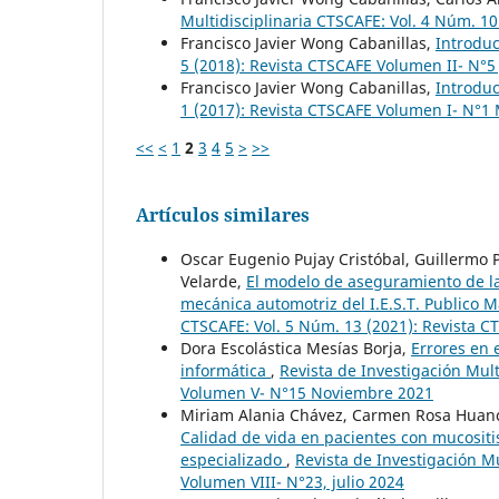
Multidisciplinaria CTSCAFE: Vol. 4 Núm. 1
Francisco Javier Wong Cabanillas,
Introdu
5 (2018): Revista CTSCAFE Volumen II- N°5 
Francisco Javier Wong Cabanillas,
Introdu
1 (2017): Revista CTSCAFE Volumen I- N°1
<<
<
1
2
3
4
5
>
>>
Artículos similares
Oscar Eugenio Pujay Cristóbal, Guillermo
Velarde,
El modelo de aseguramiento de la 
mecánica automotriz del I.E.S.T. Publico
CTSCAFE: Vol. 5 Núm. 13 (2021): Revista 
Dora Escolástica Mesías Borja,
Errores en 
informática
,
Revista de Investigación Mult
Volumen V- N°15 Noviembre 2021
Miriam Alania Chávez, Carmen Rosa Huanco
Calidad de vida en pacientes con mucosit
especializado
,
Revista de Investigación Mu
Volumen VIII- N°23, julio 2024