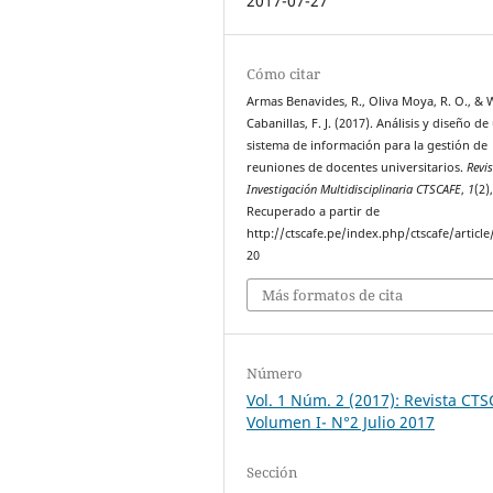
2017-07-27
Cómo citar
Armas Benavides, R., Oliva Moya, R. O., &
Cabanillas, F. J. (2017). Análisis y diseño de
sistema de información para la gestión de
reuniones de docentes universitarios.
Revi
Investigación Multidisciplinaria CTSCAFE
,
1
(2)
Recuperado a partir de
http://ctscafe.pe/index.php/ctscafe/article
20
Más formatos de cita
Número
Vol. 1 Núm. 2 (2017): Revista CT
Volumen I- N°2 Julio 2017
Sección