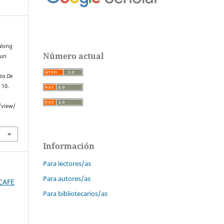
 Wong
Número actual
 un
sta De
, 10.
/view/
Información
Para lectores/as
Para autores/as
SCAFE
Para bibliotecarios/as