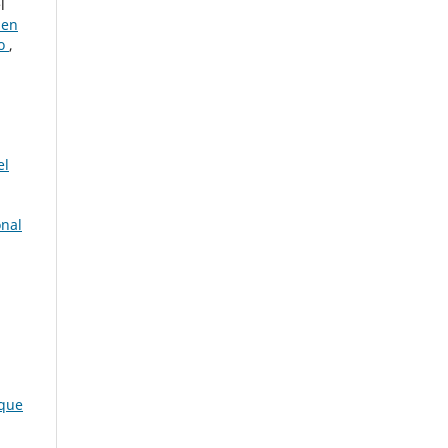
l
 en
co
,
el
onal
 que