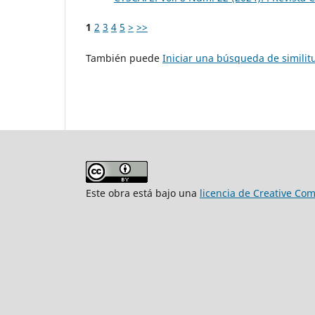
1
2
3
4
5
>
>>
También puede
Iniciar una búsqueda de simili
Este obra está bajo una
licencia de Creative Co