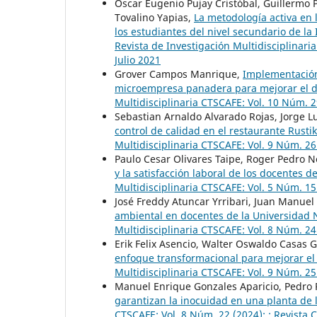
Oscar Eugenio Pujay Cristóbal, Guillermo
Tovalino Yapias,
La metodología activa en 
los estudiantes del nivel secundario de l
Revista de Investigación Multidisciplinar
Julio 2021
Grover Campos Manrique,
Implementación
microempresa panadera para mejorar el 
Multidisciplinaria CTSCAFE: Vol. 10 Núm. 
Sebastian Arnaldo Alvarado Rojas, Jorge L
control de calidad en el restaurante Rusti
Multidisciplinaria CTSCAFE: Vol. 9 Núm. 26
Paulo Cesar Olivares Taipe, Roger Pedro 
y la satisfacción laboral de los docentes d
Multidisciplinaria CTSCAFE: Vol. 5 Núm. 
José Freddy Atuncar Yrribari, Juan Manu
ambiental en docentes de la Universidad
Multidisciplinaria CTSCAFE: Vol. 8 Núm. 2
Erik Felix Asencio, Walter Oswaldo Casas 
enfoque transformacional para mejorar el
Multidisciplinaria CTSCAFE: Vol. 9 Núm. 2
Manuel Enrique Gonzales Aparicio, Pedro 
garantizan la inocuidad en una planta de 
CTSCAFE: Vol. 8 Núm. 22 (2024): : Revista