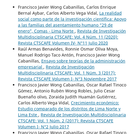
Francisco Javier Wong Cabanillas, Carlos Enrique
Bernal Aybar, Carlos Alberto Vega Vidal,
La realidad
social como parte de la investigación científica: Apoyo
a las familias del asentamiento humano “29 de
enero”, Comas - Lima Norte
,
Revista de Investigación
Multidisciplinaria CTSCAFE: Vol. 4 Núm. 11 (2020):
Revista CTSCAFE Volumen IV- N°11 Julio 2020
Raúl Armas Benavides, Ronnie Osmar Oliva Moya,
Manuel Rodrigo Taco Antón, Francisco Javier Wong
Cabanillas,
Ensayo sobre teorías de la administración
empresarial
,
Revista de Investigación
Multidisciplinaria CTSCAFE: Vol. 1 Núm. 3 (2017):
Revista CTSCAFE Volumen I- N°3 Noviembre 2017
Francisco Javier Wong Cabanillas, Oscar Rafael Tinoco
Gómez, Antonio Rubén Wong Robles, Julio Cesar
Buenaño olivo, Zoraida Judith Huamán Gutiérrez,
Carlos Alberto Vega Vidal,
Crecimiento económico:
Estudio comparado de los distritos de Lima Norte y
Lima Este
,
Revista de Investigación Multidisciplinaria
CTSCAFE: Vol. 1 Núm. 2 (2017): Revista CTSCAFE
Volumen I- N°2 Julio 2017
Francisco Javier Wong Cabanillas, Oscar Rafael Tinoco