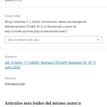
Cómo citar
Wong Cabanillas, F. J. (2020). Introducción.
Revista De Investigación
Multidisciplinaria CTSCAFE
,
4
(11), 8. Recuperado a partir de
http://ctscafe.pe/index.php/ctscafe/article/view/7
Más formatos de cita
Número
Vol. 4 Núm. 11 (2020): Revista CTSCAFE Volumen IV- N°11
Julio 2020
Sección
Introducción
Artículos más leídos del mismo autor/a