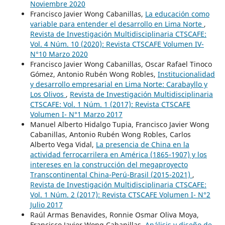
Noviembre 2020
Francisco Javier Wong Cabanillas,
La educación como
variable para entender el desarrollo en Lima Norte
,
Revista de Investigación Multidisciplinaria CTSCAFE:
Vol. 4 Núm. 10 (2020): Revista CTSCAFE Volumen IV-
N°10 Marzo 2020
Francisco Javier Wong Cabanillas, Oscar Rafael Tinoco
Gómez, Antonio Rubén Wong Robles,
Institucionalidad
y desarrollo empresarial en Lima Norte: Carabayllo y
Los Olivos
,
Revista de Investigación Multidisciplinaria
CTSCAFE: Vol. 1 Núm. 1 (2017): Revista CTSCAFE
Volumen I- N°1 Marzo 2017
Manuel Alberto Hidalgo Tupia, Francisco Javier Wong
Cabanillas, Antonio Rubén Wong Robles, Carlos
Alberto Vega Vidal,
La presencia de China en la
actividad ferrocarrilera en América (1865-1907) y los
intereses en la construcción del megaproyecto
Transcontinental China-Perú-Brasil (2015-2021)
,
Revista de Investigación Multidisciplinaria CTSCAFE:
Vol. 1 Núm. 2 (2017): Revista CTSCAFE Volumen I- N°2
Julio 2017
Raúl Armas Benavides, Ronnie Osmar Oliva Moya,
Francisco Javier Wong Cabanillas,
Análisis y diseño de