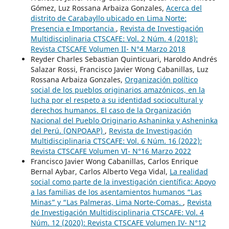
Gómez, Luz Rossana Arbaiza Gonzales,
Acerca del
distrito de Carabayllo ubicado en Lima Norte:
Presencia e Importancia
,
Revista de Investigación
Multidisciplinaria CTSCAFE: Vol. 2 Núm. 4 (2018):
Revista CTSCAFE Volumen II- N°4 Marzo 2018
Reyder Charles Sebastian Quinticuari, Haroldo Andrés
Salazar Rossi, Francisco Javier Wong Cabanillas, Luz
Rossana Arbaiza Gonzales,
Organización político
social de los pueblos originarios amazónicos, en la
lucha por el respeto a su identidad sociocultural y
derechos humanos. El caso de la Organización
Nacional del Pueblo Originario Ashaninka y Asheninka
del Perú. (ONPOAAP)
,
Revista de Investigación
Multidisciplinaria CTSCAFE: Vol. 6 Núm. 16 (2022):
Revista CTSCAFE Volumen VI- N°16 Marzo 2022
Francisco Javier Wong Cabanillas, Carlos Enrique
Bernal Aybar, Carlos Alberto Vega Vidal,
La realidad
social como parte de la investigación científica: Apoyo
a las familias de los asentamientos humanos “Las
Minas” y “Las Palmeras, Lima Norte-Comas.
,
Revista
de Investigación Multidisciplinaria CTSCAFE: Vol. 4
Núm. 12 (2020): Revista CTSCAFE Volumen IV- N°12