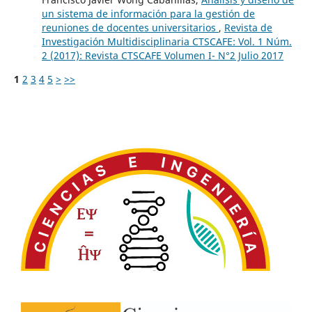
un sistema de información para la gestión de
reuniones de docentes universitarios
,
Revista de
Investigación Multidisciplinaria CTSCAFE: Vol. 1 Núm.
2 (2017): Revista CTSCAFE Volumen I- N°2 Julio 2017
1
2
3
4
5
>
>>