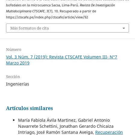
bofedales en la microcuenca Sacsa, Lima-Perú.
Revista De Investigación
Multidisciplinaria CTSCAFE
,
3
(7), 10. Recuperado a partir de
https://ctscafe.pe/index.php/ctscafe/article/view/92
Más formatos de cita
Número
Vol. 3 Núm. 7 (2019): Revista CTSCAFE Volumen III- N°7
Marzo 2019
Sección
Ingenierías
Artículos similares
María Fabiola Ávila Martinez, Gabriel Antonio
Navarrete Schettini, Jonathan Gerardo Chicaiza
Intriago, José Ramón Santana Aveiga,
Recuperación