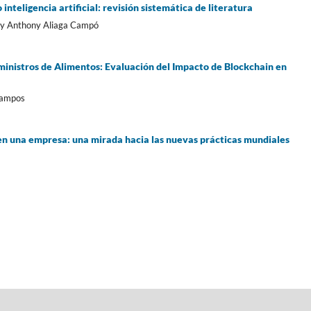
inteligencia artificial: revisión sistemática de literatura
ny Anthony Aliaga Campó
ministros de Alimentos: Evaluación del Impacto de Blockchain en
Campos
 en una empresa: una mirada hacia las nuevas prácticas mundiales