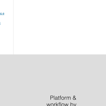
s e
: