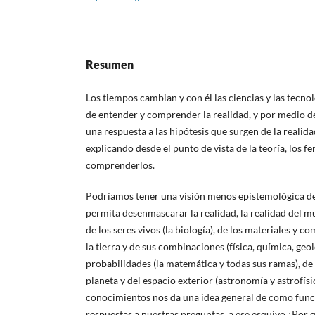
Resumen
Los tiempos cambian y con él las ciencias y las tecnol
de entender y comprender la realidad, y por medio de
una respuesta a las hipótesis que surgen de la realid
explicando desde el punto de vista de la teoría, los 
comprenderlos.
Podríamos tener una visión menos epistemológica de 
permita desenmascarar la realidad, la realidad del 
de los seres vivos (la biología), de los materiales 
la tierra y de sus combinaciones (física, química, geolo
probabilidades (la matemática y todas sus ramas), d
planeta y del espacio exterior (astronomía y astrofís
conocimientos nos da una idea general de como func
respuestas a nuestras preguntas, a ese esquivo ¿Por 