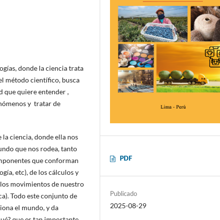
ogías, donde la ciencia trata
l método científico, busca
ad que quiere entender ,
fenómenos y tratar de
la ciencia, donde ella nos
mundo que nos rodea, tanto
PDF
y componentes que conforman
gía, etc), de los cálculos y
e los movimientos de nuestro
Publicado
ica). Todo este conjunto de
2025-08-29
iona el mundo, y da
qué? que es tan importante