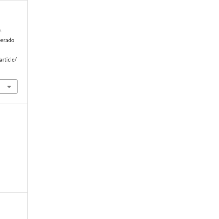
.
uperado
article/