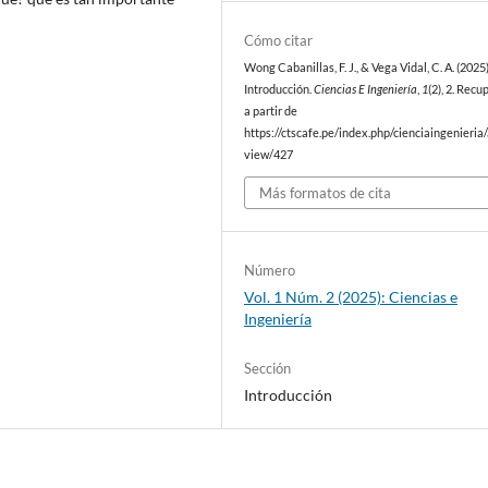
Cómo citar
Wong Cabanillas, F. J., & Vega Vidal, C. A. (2025)
Introducción.
Ciencias E Ingeniería
,
1
(2), 2. Rec
a partir de
https://ctscafe.pe/index.php/cienciaingenieria/
view/427
Más formatos de cita
Número
Vol. 1 Núm. 2 (2025): Ciencias e
Ingeniería
Sección
Introducción