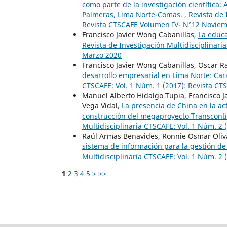
como parte de la investigación científica:
Palmeras, Lima Norte-Comas.
,
Revista de 
Revista CTSCAFE Volumen IV- N°12 Novie
Francisco Javier Wong Cabanillas,
La educa
Revista de Investigación Multidisciplinar
Marzo 2020
Francisco Javier Wong Cabanillas, Oscar 
desarrollo empresarial en Lima Norte: Car
CTSCAFE: Vol. 1 Núm. 1 (2017): Revista C
Manuel Alberto Hidalgo Tupia, Francisco 
Vega Vidal,
La presencia de China en la act
construcción del megaproyecto Transconti
Multidisciplinaria CTSCAFE: Vol. 1 Núm. 2 
Raúl Armas Benavides, Ronnie Osmar Oliva
sistema de información para la gestión de
Multidisciplinaria CTSCAFE: Vol. 1 Núm. 2 
1
2
3
4
5
>
>>