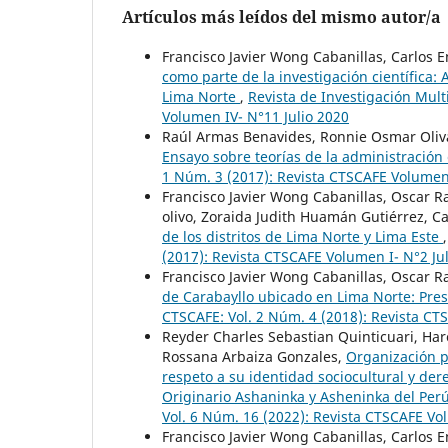
Artículos más leídos del mismo autor/a
Francisco Javier Wong Cabanillas, Carlos E
como parte de la investigación científica
Lima Norte
,
Revista de Investigación Mult
Volumen IV- N°11 Julio 2020
Raúl Armas Benavides, Ronnie Osmar Oliva
Ensayo sobre teorías de la administració
1 Núm. 3 (2017): Revista CTSCAFE Volume
Francisco Javier Wong Cabanillas, Oscar 
olivo, Zoraida Judith Huamán Gutiérrez, Ca
de los distritos de Lima Norte y Lima Este
(2017): Revista CTSCAFE Volumen I- N°2 Ju
Francisco Javier Wong Cabanillas, Oscar 
de Carabayllo ubicado en Lima Norte: Pre
CTSCAFE: Vol. 2 Núm. 4 (2018): Revista C
Reyder Charles Sebastian Quinticuari, Har
Rossana Arbaiza Gonzales,
Organización po
respeto a su identidad sociocultural y de
Originario Ashaninka y Asheninka del Pe
Vol. 6 Núm. 16 (2022): Revista CTSCAFE V
Francisco Javier Wong Cabanillas, Carlos E