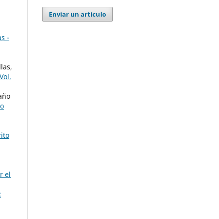
Enviar un artículo
s -
las,
Vol.
año
do
ito
r el
: