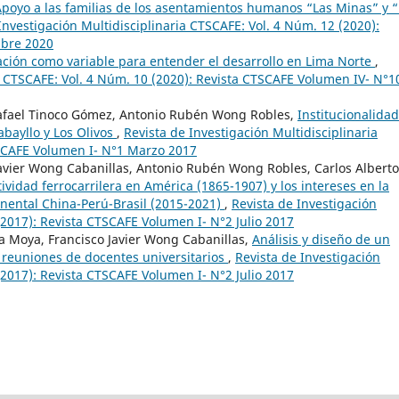
 Apoyo a las familias de los asentamientos humanos “Las Minas” y 
Investigación Multidisciplinaria CTSCAFE: Vol. 4 Núm. 12 (2020):
mbre 2020
ción como variable para entender el desarrollo en Lima Norte
,
ia CTSCAFE: Vol. 4 Núm. 10 (2020): Revista CTSCAFE Volumen IV- N°1
Rafael Tinoco Gómez, Antonio Rubén Wong Robles,
Institucionalidad
abayllo y Los Olivos
,
Revista de Investigación Multidisciplinaria
TSCAFE Volumen I- N°1 Marzo 2017
Javier Wong Cabanillas, Antonio Rubén Wong Robles, Carlos Alberto
ividad ferrocarrilera en América (1865-1907) y los intereses en la
nental China-Perú-Brasil (2015-2021)
,
Revista de Investigación
(2017): Revista CTSCAFE Volumen I- N°2 Julio 2017
 Moya, Francisco Javier Wong Cabanillas,
Análisis y diseño de un
 reuniones de docentes universitarios
,
Revista de Investigación
(2017): Revista CTSCAFE Volumen I- N°2 Julio 2017