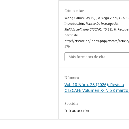
Cómo citar
Wong Cabanillas, F. J., & Vega Vidal, C. A. (
Introducción.
Revista De Investigación
Multidisciplinaria CTSCAFE
,
10
(28), 6. Recup
partir de
http://ctscafe.pe/index.php/ctscafe/article
479
Más formatos de cita
Número
Vol. 10 Núm. 28 (2026): Revista
CTSCAFE Volumen X- N°28 marzo
Sección
Introducción