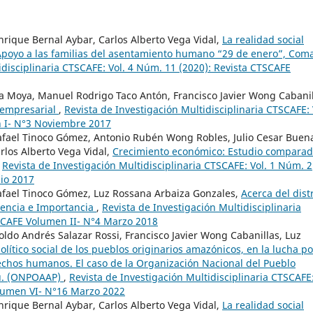
nrique Bernal Aybar, Carlos Alberto Vega Vidal,
La realidad social
: Apoyo a las familias del asentamiento humano “29 de enero”, Coma
idisciplinaria CTSCAFE: Vol. 4 Núm. 11 (2020): Revista CTSCAFE
 Moya, Manuel Rodrigo Taco Antón, Francisco Javier Wong Cabanil
n empresarial
,
Revista de Investigación Multidisciplinaria CTSCAFE: 
n I- N°3 Noviembre 2017
Rafael Tinoco Gómez, Antonio Rubén Wong Robles, Julio Cesar Buen
rlos Alberto Vega Vidal,
Crecimiento económico: Estudio compara
,
Revista de Investigación Multidisciplinaria CTSCAFE: Vol. 1 Núm. 2
lio 2017
Rafael Tinoco Gómez, Luz Rossana Arbaiza Gonzales,
Acerca del distr
sencia e Importancia
,
Revista de Investigación Multidisciplinaria
TSCAFE Volumen II- N°4 Marzo 2018
oldo Andrés Salazar Rossi, Francisco Javier Wong Cabanillas, Luz
lítico social de los pueblos originarios amazónicos, en la lucha po
rechos humanos. El caso de la Organización Nacional del Pueblo
rú. (ONPOAAP)
,
Revista de Investigación Multidisciplinaria CTSCAFE
olumen VI- N°16 Marzo 2022
nrique Bernal Aybar, Carlos Alberto Vega Vidal,
La realidad social