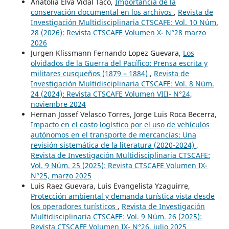
Anatolia Elva Vidal Taco,
Importancia de la
conservación documental en los archivos
,
Revista de
Investigación Multidisciplinaria CTSCAFE: Vol. 10 Núm.
28 (2026): Revista CTSCAFE Volumen X- N°28 marzo
2026
Jurgen Klissmann Fernando Lopez Guevara,
Los
olvidados de la Guerra del Pacífico: Prensa escrita y
militares cusqueños (1879 – 1884)
,
Revista de
Investigación Multidisciplinaria CTSCAFE: Vol. 8 Núm.
24 (2024): Revista CTSCAFE Volumen VIII- N°24,
noviembre 2024
Hernan Jossef Velasco Torres, Jorge Luis Roca Becerra,
Impacto en el costo logístico por el uso de vehículos
autónomos en el transporte de mercancías: Una
revisión sistemática de la literatura (2020-2024)
,
Revista de Investigación Multidisciplinaria CTSCAFE:
Vol. 9 Núm. 25 (2025): Revista CTSCAFE Volumen IX-
N°25, marzo 2025
Luis Raez Guevara, Luis Evangelista Yzaguirre,
Protección ambiental y demanda turística vista desde
los operadores turísticos
,
Revista de Investigación
Multidisciplinaria CTSCAFE: Vol. 9 Núm. 26 (2025):
Revista CTSCAFE Volumen IX- N°26, julio 2025