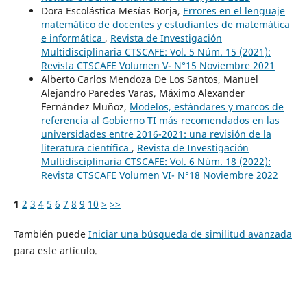
Dora Escolástica Mesías Borja,
Errores en el lenguaje
matemático de docentes y estudiantes de matemática
e informática
,
Revista de Investigación
Multidisciplinaria CTSCAFE: Vol. 5 Núm. 15 (2021):
Revista CTSCAFE Volumen V- N°15 Noviembre 2021
Alberto Carlos Mendoza De Los Santos, Manuel
Alejandro Paredes Varas, Máximo Alexander
Fernández Muñoz,
Modelos, estándares y marcos de
referencia al Gobierno TI más recomendados en las
universidades entre 2016-2021: una revisión de la
literatura científica
,
Revista de Investigación
Multidisciplinaria CTSCAFE: Vol. 6 Núm. 18 (2022):
Revista CTSCAFE Volumen VI- N°18 Noviembre 2022
1
2
3
4
5
6
7
8
9
10
>
>>
También puede
Iniciar una búsqueda de similitud avanzada
para este artículo.