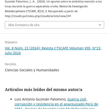
Guzmán Palomino, L. A. . (2024). Un apunte sobre la simbólica mención a los
Incas durante la guerra separatista criolla.
Revista De Investigación
Multidisciplinaria CTSCAFE
,
8
(23), 9. Recuperado a partir de
http://ctscafe.pe/index.php/ctscafe/article/view/291
Más formatos de cita
Número
Vol. 8 Núm. 23 (2024): Revista CTSCAFE Volumen VIII- N°23,
julio 2024
Sección
Ciencias Sociales y Humanidades
Artículos más leídos del mismo autor/a
Luis Antonio Guzmán Palomino,
Guerra civil,
corrupción y resistencia en el anarquizado Perú de
1881
,
Revista de Investigación Multidisciplinaria