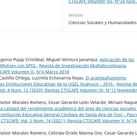
CTSCAFE Volumen VII- N°20 Julio
Sección
Ciencias Sociales y Humanidades
enio Pujay Cristóbal, Miguel Ventura Janampa,
Aplicación de las
-Whitney con SPSS
,
Revista de Investigación Multidisciplinaria
TSCAFE Volumen II- N°4 Marzo 2018
Castillo Ortega, Luzmila Echevarría Rojas,
El acompañamiento
as Instituciones Educativas de la UGEL Huánuco – 2016
,
Revista d
 Vol. 4 Núm. 12 (2020): Revista CTSCAFE Volumen IV- N°12 Noviemb
 Pastor Morales Romero, Cesar Gerardo León Velarde, Miriam Raque
la calidad del rendimiento académico del área de ciencias sociales
a Institución Educativa General Córdova de Santa Ana de Tusi – Pas
ia CTSCAFE: Vol. 5 Núm. 14 (2021): Revista CTSCAFE Volumen V- N°14
 Pastor Morales Romero, Celinda Oriele Maima Ore, Cesar Gerardo 