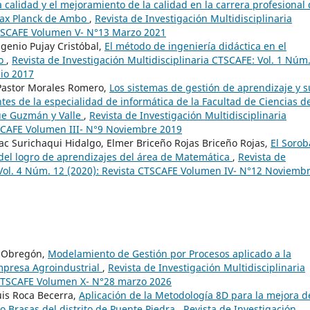
calidad y el mejoramiento de la calidad en la carrera profesional
 Max Planck de Ambo
,
Revista de Investigación Multidisciplinaria
CTSCAFE Volumen V- N°13 Marzo 2021
enio Pujay Cristóbal,
El método de ingeniería didáctica en el
so
,
Revista de Investigación Multidisciplinaria CTSCAFE: Vol. 1 Núm.
lio 2017
 Pastor Morales Romero,
Los sistemas de gestión de aprendizaje y s
ntes de la especialidad de informática de la Facultad de Ciencias de
ue Guzmán y Valle
,
Revista de Investigación Multidisciplinaria
TSCAFE Volumen III- N°9 Noviembre 2019
ac Surichaqui Hidalgo, Elmer Briceño Rojas Briceño Rojas,
El Soro
 del logro de aprendizajes del área de Matemática
,
Revista de
 Vol. 4 Núm. 12 (2020): Revista CTSCAFE Volumen IV- N°12 Noviemb
a Obregón,
Modelamiento de Gestión por Procesos aplicado a la
mpresa Agroindustrial
,
Revista de Investigación Multidisciplinaria
 CTSCAFE Volumen X- N°28 marzo 2026
uis Roca Becerra,
Aplicación de la Metodología 8D para la mejora d
ko Brasas del distrito de Puente Piedra
,
Revista de Investigación