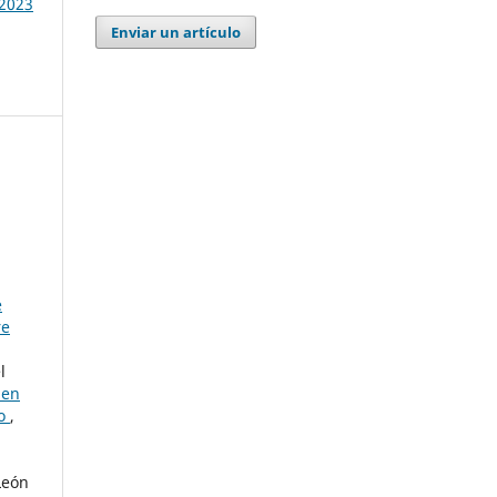
 2023
Enviar un artículo
e
re
l
 en
co
,
León