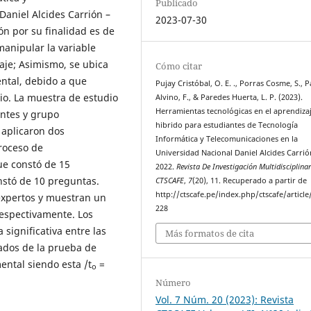
Publicado
aniel Alcides Carrión –
2023-07-30
ón por su finalidad es de
manipular la variable
aje; Asimismo, se ubica
Cómo citar
ental, debido a que
Pujay Cristóbal, O. E. ., Porras Cosme, S., 
dio. La muestra de estudio
Alvino, F., & Paredes Huerta, L. P. (2023).
Herramientas tecnológicas en el aprendiza
ntes y grupo
hibrido para estudiantes de Tecnología
 aplicaron dos
Informática y Telecomunicaciones en la
proceso de
Universidad Nacional Daniel Alcides Carrió
ue constó de 15
2022.
Revista De Investigación Multidisciplinar
stó de 10 preguntas.
CTSCAFE
,
7
(20), 11. Recuperado a partir de
http://ctscafe.pe/index.php/ctscafe/article
 expertos y muestran un
228
respectivamente. Los
significativa entre las
Más formatos de cita
tados de la prueba de
ental siendo esta /t
=
o
Número
Vol. 7 Núm. 20 (2023): Revista