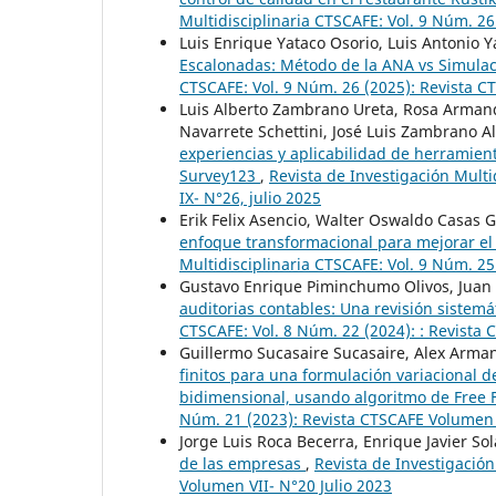
Multidisciplinaria CTSCAFE: Vol. 9 Núm. 26
Luis Enrique Yataco Osorio, Luis Antonio Y
Escalonadas: Método de la ANA vs Simula
CTSCAFE: Vol. 9 Núm. 26 (2025): Revista C
Luis Alberto Zambrano Ureta, Rosa Armandi
Navarrete Schettini, José Luis Zambrano A
experiencias y aplicabilidad de herramien
Survey123
,
Revista de Investigación Mult
IX- N°26, julio 2025
Erik Felix Asencio, Walter Oswaldo Casas 
enfoque transformacional para mejorar el
Multidisciplinaria CTSCAFE: Vol. 9 Núm. 2
Gustavo Enrique Piminchumo Olivos, Juan
auditorias contables: Una revisión sistemát
CTSCAFE: Vol. 8 Núm. 22 (2024): : Revista
Guillermo Sucasaire Sucasaire, Alex Arman
finitos para una formulación variacional de
bidimensional, usando algoritmo de Free
Núm. 21 (2023): Revista CTSCAFE Volumen
Jorge Luis Roca Becerra, Enrique Javier So
de las empresas
,
Revista de Investigación
Volumen VII- N°20 Julio 2023