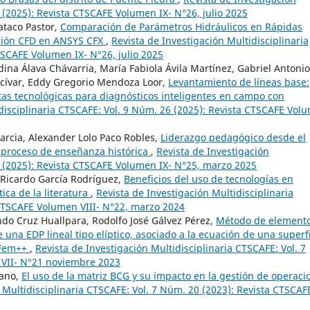
 (2025): Revista CTSCAFE Volumen IX- N°26, julio 2025
ataco Pastor,
Comparación de Parámetros Hidráulicos en Rápidas
ción CFD en ANSYS CFX
,
Revista de Investigación Multidisciplinaria
TSCAFE Volumen IX- N°26, julio 2025
na Álava Chávarria, María Fabiola Ávila Martínez, Gabriel Antonio
lcívar, Eddy Gregorio Mendoza Loor,
Levantamiento de líneas base:
tas tecnológicas para diagnósticos inteligentes en campo con
idisciplinaria CTSCAFE: Vol. 9 Núm. 26 (2025): Revista CTSCAFE Vol
Garcia, Alexander Lolo Paco Robles,
Liderazgo pedagógico desde el
 proceso de enseñanza histórica
,
Revista de Investigación
5 (2025): Revista CTSCAFE Volumen IX- N°25, marzo 2025
 Ricardo García Rodríguez,
Beneficios del uso de tecnologías en
ica de la literatura
,
Revista de Investigación Multidisciplinaria
 CTSCAFE Volumen VIII- N°22, marzo 2024
do Cruz Huallpara, Rodolfo José Gálvez Pérez,
Método de element
 una EDP lineal tipo elíptico, asociado a la ecuación de una superf
 Fem++
,
Revista de Investigación Multidisciplinaria CTSCAFE: Vol. 7
 VII- N°21 noviembre 2023
lano,
El uso de la matriz BCG y su impacto en la gestión de operaci
 Multidisciplinaria CTSCAFE: Vol. 7 Núm. 20 (2023): Revista CTSCAF