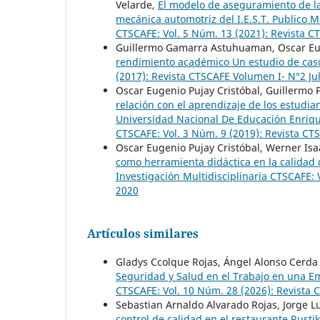
Velarde,
El modelo de aseguramiento de la 
mecánica automotriz del I.E.S.T. Publico
CTSCAFE: Vol. 5 Núm. 13 (2021): Revista 
Guillermo Gamarra Astuhuaman, Oscar Eug
rendimiento académico Un estudio de ca
(2017): Revista CTSCAFE Volumen I- N°2 Ju
Oscar Eugenio Pujay Cristóbal, Guillermo
relación con el aprendizaje de los estudia
Universidad Nacional De Educación Enriq
CTSCAFE: Vol. 3 Núm. 9 (2019): Revista C
Oscar Eugenio Pujay Cristóbal, Werner Isa
como herramienta didáctica en la calidad
Investigación Multidisciplinaria CTSCAFE:
2020
Artículos similares
Gladys Ccolque Rojas, Ángel Alonso Cerd
Seguridad y Salud en el Trabajo en una E
CTSCAFE: Vol. 10 Núm. 28 (2026): Revista
Sebastian Arnaldo Alvarado Rojas, Jorge L
control de calidad en el restaurante Rusti