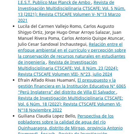
I.E.S.T. Publico Max Planck de Ambo
,
Revista de
Investigación Multidisciplinaria CTSCAFE: Vol. 5 Núm.
13 (2021): Revista CTSCAFE Volumen V- N°13 Marzo
2021
Lucila del Carmen Vallejo Romo, Carlos Augusto
Shigyo Ortiz, Jorge Hugo Omar Arroyo Salazar, Juan
Manuel Rivera Poma, Carlos Antonio Quispe Atuncar,
Julio Cesar Sandoval Inchaustegui,
Relación entre el
enfoque ambiental en el currículo y percepción sobre
la conservación de recursos naturales en estudiantes
de ingeniería
,
Revista de Investigación
Multidisciplinaria CTSCAFE: Vol. 8 Núm. 23 (2024):
Revista CTSCAFE Volumen VIII- N°23, julio 2024
Efraín Alfado Rivas Huamaní,
El presupuesto y la
gestión financiera en la Institución Educativa N° 6065
“Perú Inglaterra” del distrito de Villa El Salvador
,
Revista de Investigación Multidisciplinaria CTSCAFE:
Vol. 6 Núm. 18 (2022): Revista CTSCAFE Volumen VI-
N°18 Noviembre 2022
Guiliana Claudia Lopez Bello,
Perspectiva de los
pobladores sobre la calidad de agua del río
Quinhuaragra, distrito de Mirgas, provincia Antonio
Raymondi, Áncash
,
Revista de Investigación