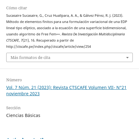
Cómo citar
Sucasaire Sucasaire, G., Cruz Huallpara, A. A., & Gálvez Pérez, R. J. (2023).
Método de elementos finitos para una formulación variacional de una EDP
lineal tipo elíptico, asociado a la ecuación de una superficie bidimensional,
usando algoritmo de Free Fem++.
Revista De Investigación Multidisciplinaria
CTSCAFE
,
7
(21), 16. Recuperado a partir de
http://ctscafe.pe/index.php/ctscafe/article/view/254
Más formatos de cita
Número
Vol. 7 Núm. 21 (2023): Revista CTSCAFE Volumen VII- N°21
noviembre 2023
Sección
Ciencias Básicas