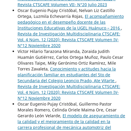
Revista CTSCAFE Volumen VII- N°20 Julio 2023
Oscar Eugenio Pujay Cristóbal, Nelvan Liz Castillo
Ortega, Luzmila Echevarría Rojas,
El acompañamiento
pedagógico en el desempeño docente de las
Instituciones Educativas de la UGEL Huánuco – 2016
,
Revista de Investigación Multidisciplinaria CTSCAFE:
Vol. 4 Núm. 12 (2020): Revista CTSCAFE Volumen IV-
N°12 Noviembre 2020
Víctor Hilario Tarazona Miranda, Zoraida Judith
Huamán Gutiérrez, Carlos Ortega Muñoz, Paulo Cesar
Olivares Taipe, Miky Gerónimo Ortiz Ramírez, Mile
Torres Zavaleta,
Conocimiento y actitudes hacia la
planificación familiar en estudiantes del 5to de
Secundaria del Colegio Leoncio Prado, Ate Vitarte
,
Revista de Investigación Multidisciplinaria CTSCAFE:
Vol. 4 Núm. 12 (2020): Revista CTSCAFE Volumen IV-
N°12 Noviembre 2020
Oscar Eugenio Pujay Cristóbal, Guillermo Pastor
Morales Romero, Celinda Oriele Maima Ore, Cesar
Gerardo León Velarde,
El modelo de aseguramiento de
la calidad y el mejoramiento de la calidad en la
carrera profesional de mecánica automotriz del